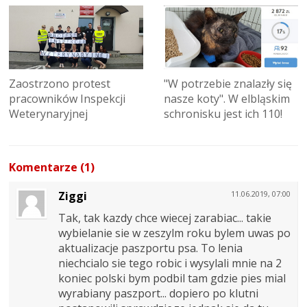
Zaostrzono protest
"W potrzebie znalazły się
pracowników Inspekcji
nasze koty". W elbląskim
Weterynaryjnej
schronisku jest ich 110!
Komentarze (1)
Ziggi
11.06.2019, 07:00
Tak, tak kazdy chce wiecej zarabiac... takie
wybielanie sie w zeszylm roku bylem uwas po
aktualizacje paszportu psa. To lenia
niechcialo sie tego robic i wysylali mnie na 2
koniec polski bym podbil tam gdzie pies mial
wyrabiany paszport... dopiero po klutni