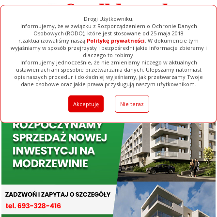
Drogi Użytkowniku,
Informujemy, że w związku z Rozporządzeniem o Ochronie Danych
Osobowych (RODO), które jest stosowane od 25 maja 2018
r.zaktualizowaliśmy naszą
Politykę prywatności
. W dokumencie tym
wyjaśniamy w sposób przejrzysty i bezpośredni jakie informacje zbieramy i
dlaczego to robimy.
Informujemy jednocześnie, że nie zmieniamy niczego w aktualnych
ustawieniach ani sposobie przetwarzania danych. Ulepszamy natomiast
opis naszych procedur i dokładniej wyjaśniamy, jak przetwarzamy Twoje
Galerie
Filmy
Baza Firm
Ogłoszenia
Pełna Wersja
dane osobowe oraz jakie prawa przysługują naszym użytkownikom.
Akceptuję
Nie teraz