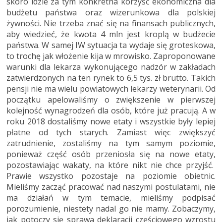
skoro idzie za tym konkretna korzyść ekonomiczna dla
budżetu państwa oraz wizerunkowa dla polskiej
żywności. Nie trzeba znać się na finansach publicznych,
aby wiedzieć, że kwota 4 mln jest kroplą w budżecie
państwa. W samej IW sytuacja ta wydaje się groteskowa,
to trochę jak włożenie kija w mrowisko. Zaproponowane
warunki dla lekarza wykonującego nadzór w zakładach
zatwierdzonych na ten rynek to 6,5 tys. zł brutto. Takich
pensji nie ma wielu powiatowych lekarzy weterynarii. Od
początku apelowaliśmy o zwiększenie w pierwszej
kolejność wynagrodzeń dla osób, które już pracują. A w
roku 2018 dostaliśmy nowe etaty i wszystkie były lepiej
płatne od tych starych. Zamiast więc zwiększyć
zatrudnienie, zostaliśmy na tym samym poziomie,
ponieważ część osób przeniosła się na nowe etaty,
pozostawiając wakaty, na które nikt nie chce przyjść.
Prawie wszystko pozostaje na poziomie obietnic.
Mieliśmy zacząć pracować nad naszymi postulatami, nie
ma działań w tym temacie, mieliśmy podpisać
porozumienie, niestety nadal go nie mamy. Zobaczymy,
jak potoczy się sprawa deklaracji częściowego wzrostu