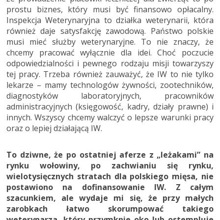
prostu biznes, który musi być finansowo opłacalny.
Inspekcja Weterynaryjna to działka weterynarii, która
również daje satysfakcję zawodową. Państwo polskie
musi mieć służby weterynaryjne. To nie znaczy, że
chcemy pracować wyłącznie dla idei. Choć poczucie
odpowiedzialności i pewnego rodzaju misji towarzyszy
tej pracy. Trzeba również zauważyć, że IW to nie tylko
lekarze – mamy technologów żywności, zootechników,
diagnostyków laboratoryjnych, pracowników
administracyjnych (księgowość, kadry, działy prawne) i
innych. Wszyscy chcemy walczyć o lepsze warunki pracy
oraz o lepiej działającą IW.
To dziwne, że po ostatniej aferze z „leżakami” na
rynku wołowiny, po zachwianiu się rynku,
wielotysięcznych stratach dla polskiego mięsa, nie
postawiono na dofinansowanie IW. Z całym
szacunkiem, ale wydaje mi się, że przy małych
zarobkach łatwo skorumpować takiego
weterynarza, który przymknie oko lub ostempluje