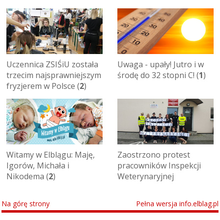
Uczennica ZSIŚiU została
Uwaga - upały! Jutro i w
trzecim najsprawniejszym
środę do 32 stopni C! (
1
)
fryzjerem w Polsce (
2
)
Witamy w Elblągu: Maję,
Zaostrzono protest
Igorów, Michała i
pracowników Inspekcji
Nikodema (
2
)
Weterynaryjnej
Na górę strony
Pełna wersja info.elblag.pl