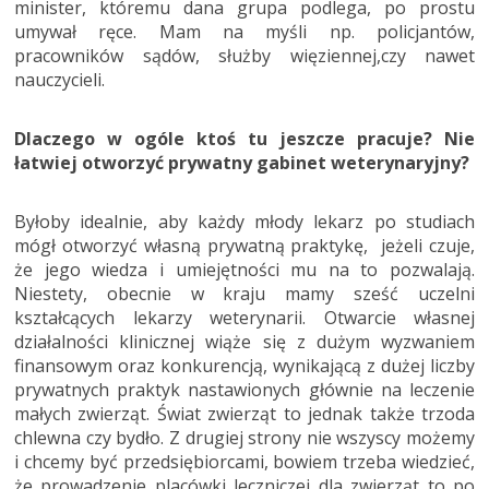
minister, któremu dana grupa podlega, po prostu
umywał ręce. Mam na myśli np. policjantów,
pracowników sądów, służby więziennej,czy nawet
nauczycieli.
Dlaczego w ogóle ktoś tu jeszcze pracuje? Nie
łatwiej otworzyć prywatny gabinet weterynaryjny?
Byłoby idealnie, aby każdy młody lekarz po studiach
mógł otworzyć własną prywatną praktykę, jeżeli czuje,
że jego wiedza i umiejętności mu na to pozwalają.
Niestety, obecnie w kraju mamy sześć uczelni
kształcących lekarzy weterynarii. Otwarcie własnej
działalności klinicznej wiąże się z dużym wyzwaniem
finansowym oraz konkurencją, wynikającą z dużej liczby
prywatnych praktyk nastawionych głównie na leczenie
małych zwierząt. Świat zwierząt to jednak także trzoda
chlewna czy bydło. Z drugiej strony nie wszyscy możemy
i chcemy być przedsiębiorcami, bowiem trzeba wiedzieć,
że prowadzenie placówki leczniczej dla zwierząt to po