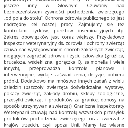
jeszcze inny w Głównym. Czuwamy nad
bezpieczeństwem żywności pochodzenia zwierzęcego
„od pola do stołu”. Ochrona zdrowia publicznego to jest
nadrzędny cel naszej pracy. Zajmujemy się też
kontrolami cyrków, punktów inseminacyjnych itp.
Zakres obowiązków jest coraz większy. Przykładowo
inspektor weterynaryjny ds. zdrowia i ochrony zwierząt
czuwa nad występowaniem chorób zakaźnych zwierząt,
mogących zagrażać zdrowiu i życiu człowieka (gruźlica,
bruceloza, wścieklizna, gorączka Q, salmonella i wiele
innych), przeprowadza kontrole planowe i
interwencyjne, wydaje zaświadczenia, decyzje, pobiera
próbki. Dodatkowo ma mnóstwo innych zadań z wielu
dziedzin (pszczoły, zwierzęta doświadczalne, wystawy,
pokazy zwierząt, zakłady drobiu, sklepy zoologiczne,
przesyłki zwierząt i produktów za granicę, donosy na
sposób utrzymywania zwierząt). Graniczne Inspektoraty
Weterynarii czuwają nad kontrolą wszystkich przesyłek
produktów pochodzenia zwierzęcego oraz zwierząt z
krajów trzecich, czyli spoza Unii. Mamy też własne