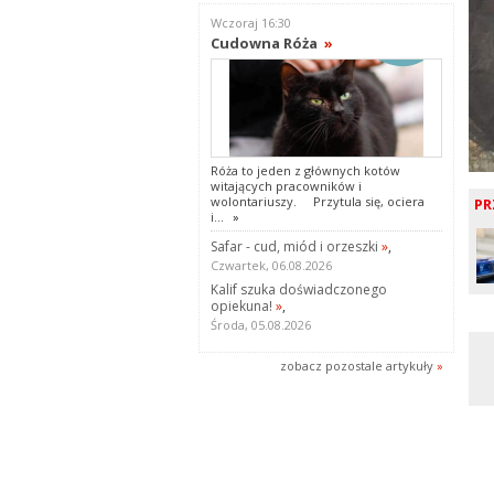
Wczoraj 16:30
Cudowna Róża
»
Róża to jeden z głównych kotów
witających pracowników i
wolontariuszy. Przytula się, ociera
PR
i...
»
Safar - cud, miód i orzeszki
»
,
Czwartek, 06.08.2026
Kalif szuka doświadczonego
opiekuna!
»
,
Środa, 05.08.2026
zobacz pozostale artykuły
»