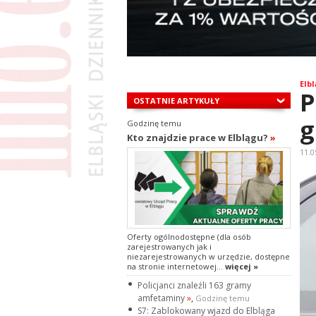
Elbl
P
OSTATNIE ARTYKUŁY
g
Godzinę temu
Kto znajdzie prace w Elblągu?
»
11.0
Oferty ogólnodostępne (dla osób
zarejestrowanych jak i
niezarejestrowanych w urzędzie, dostępne
na stronie internetowej...
więcej »
Policjanci znaleźli 163 gramy
amfetaminy
»
,
Godzinę temu
S7: Zablokowany wjazd do Elbląga