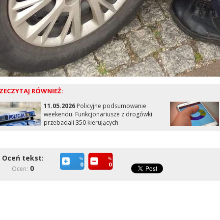
ZECZYTAJ RÓWNIEŻ:
11.05.2026
Policyjne podsumowanie
weekendu. Funkcjonariusze z drogówki
przebadali 350 kierujących
Oceń tekst:
%
%
0
0
0
Ocen: