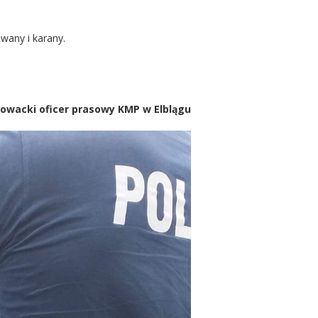
owany i karany.
owacki oficer prasowy KMP w Elblągu