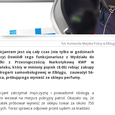
fot. Komenda Miejska Policji w Elbląg
icjantem jest się cały czas (nie tylko w godzinach
acy) Dowiódł tego funkcjonariusz z Wydziału do
lki z Przestępczością Narkotykową KWP w
ńsku, który w miniony piątek (8.05) robiąc zakupy
drogerii samoobsługowej w Elblągu, zauważył 56-
ka, próbującego wynieść ze sklepu perfumy.
icjant zatrzymał mężczyznę i powiadomił obsługę a
że wezwał na miejsce policyjny patrol. Okazało się, że
latek próbował wynieść ze sklepu towar za około 750
tych. Teraz sprawca odpowie przed sądem za kradzież.