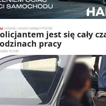
ąg
» artykuły » artykuł z kategorii POLICJA
olicjantem jest się cały cz
odzinach pracy
5.2026, 15:15:00