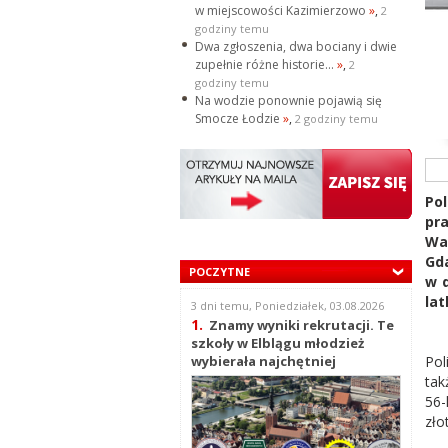
w miejscowości Kazimierzowo
»
,
2
godziny temu
Dwa zgłoszenia, dwa bociany i dwie
zupełnie różne historie...
»
,
2
godziny temu
Na wodzie ponownie pojawią się
Smocze Łodzie
»
,
2 godziny temu
Pol
pr
Wa
Gda
POCZYTNE
w 
lat
3 dni temu, Poniedziałek, 03.08.2026
1.
Znamy wyniki rekrutacji. Te
szkoły w Elblągu młodzież
Pol
wybierała najchętniej
tak
56-
zło