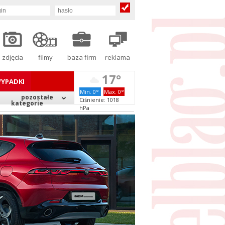
zdjęcia
filmy
baza firm
reklama
17°
YPADKI
Min. 0°
Max. 0°
pozostałe
Ciśnienie: 1018
kategorie
hPa