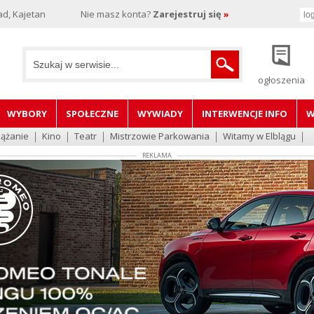
d, Kajetan
Nie masz konta?
Zarejestruj się
»
ogłoszenia
WYBORY
SPOŁECZNE
WYWIADY
INTERWENCJE INFO
W
lążanie
Kino
Teatr
Mistrzowie Parkowania
Witamy w Elblągu
REKLAMA