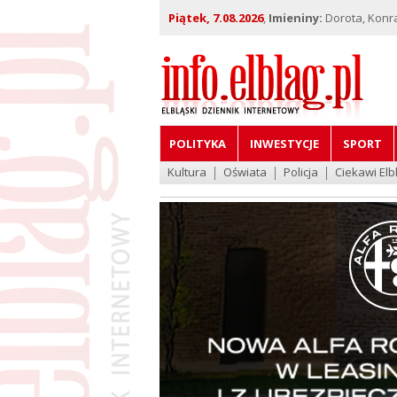
Piątek, 7.08.2026
,
Imieniny:
Dorota, Konra
POLITYKA
INWESTYCJE
SPORT
Kultura
Oświata
Policja
Ciekawi Elb