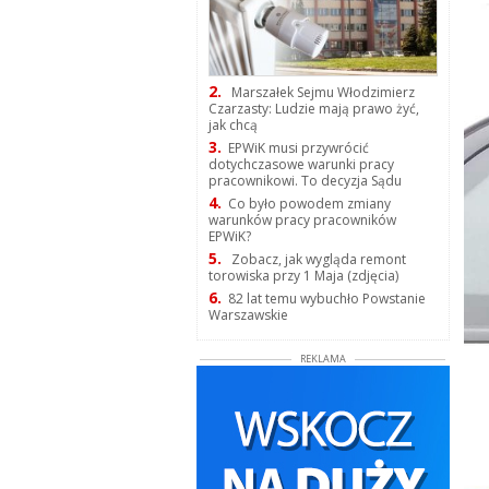
2.
Marszałek Sejmu Włodzimierz
Czarzasty: Ludzie mają prawo żyć,
jak chcą
3.
EPWiK musi przywrócić
dotychczasowe warunki pracy
pracownikowi. To decyzja Sądu
4.
Co było powodem zmiany
warunków pracy pracowników
EPWiK?
5.
Zobacz, jak wygląda remont
torowiska przy 1 Maja (zdjęcia)
6.
82 lat temu wybuchło Powstanie
Warszawskie
REKLAMA