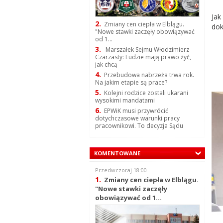
Jak
2.
Zmiany cen ciepła w Elblągu.
dok
"Nowe stawki zaczęły obowiązywać
od 1...
3.
Marszałek Sejmu Włodzimierz
Czarzasty: Ludzie mają prawo żyć,
jak chcą
4.
Przebudowa nabrzeża trwa rok.
Na jakim etapie są prace?
5.
Kolejni rodzice zostali ukarani
wysokimi mandatami
6.
EPWiK musi przywrócić
dotychczasowe warunki pracy
pracownikowi. To decyzja Sądu
KOMENTOWANE
Przedwczoraj 18:00
1.
Zmiany cen ciepła w Elblągu.
"Nowe stawki zaczęły
obowiązywać od 1...