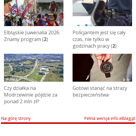
Elbląskie Juwenalia 2026.
Policjantem jest się cały
Znamy program (
2
)
czas, nie tylko w
godzinach pracy (
2
)
Czy działka na
Gotowi stanąć na straży
Modrzewinie pójdzie za
bezpieczeństwa
ponad 2 mln zł?
Na górę strony
Pełna wersja info.elblag.pl