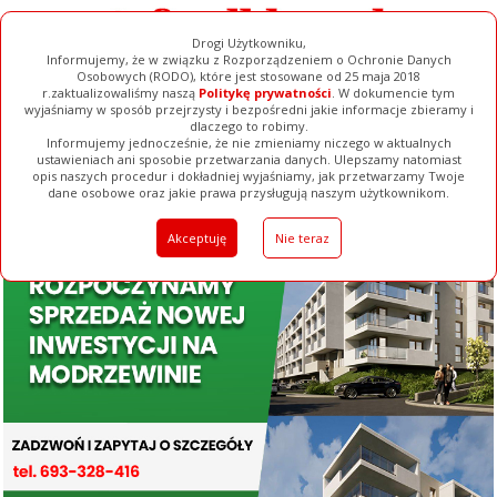
Drogi Użytkowniku,
Informujemy, że w związku z Rozporządzeniem o Ochronie Danych
Osobowych (RODO), które jest stosowane od 25 maja 2018
r.zaktualizowaliśmy naszą
Politykę prywatności
. W dokumencie tym
wyjaśniamy w sposób przejrzysty i bezpośredni jakie informacje zbieramy i
dlaczego to robimy.
Informujemy jednocześnie, że nie zmieniamy niczego w aktualnych
ustawieniach ani sposobie przetwarzania danych. Ulepszamy natomiast
opis naszych procedur i dokładniej wyjaśniamy, jak przetwarzamy Twoje
Galerie
Filmy
Baza Firm
Ogłoszenia
Pełna Wersja
dane osobowe oraz jakie prawa przysługują naszym użytkownikom.
Akceptuję
Nie teraz