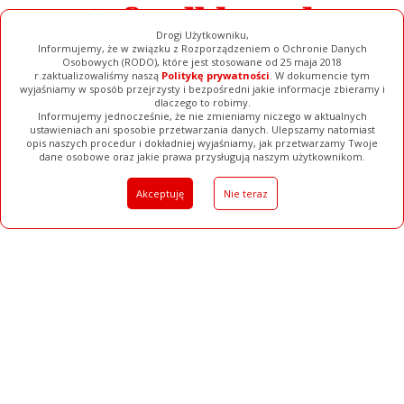
Drogi Użytkowniku,
Informujemy, że w związku z Rozporządzeniem o Ochronie Danych
Osobowych (RODO), które jest stosowane od 25 maja 2018
r.zaktualizowaliśmy naszą
Politykę prywatności
. W dokumencie tym
wyjaśniamy w sposób przejrzysty i bezpośredni jakie informacje zbieramy i
dlaczego to robimy.
Informujemy jednocześnie, że nie zmieniamy niczego w aktualnych
ustawieniach ani sposobie przetwarzania danych. Ulepszamy natomiast
opis naszych procedur i dokładniej wyjaśniamy, jak przetwarzamy Twoje
Galerie
Filmy
Baza Firm
Ogłoszenia
Pełna Wersja
dane osobowe oraz jakie prawa przysługują naszym użytkownikom.
Akceptuję
Nie teraz