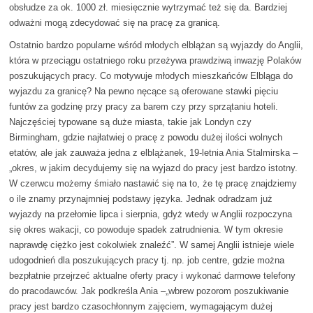
obsłudze za ok. 1000 zł. miesięcznie wytrzymać też się da. Bardziej
odważni mogą zdecydować się na pracę za granicą.
Ostatnio bardzo popularne wśród młodych elblążan są wyjazdy do Anglii,
która w przeciągu ostatniego roku przeżywa prawdziwą inwazję Polaków
poszukujących pracy. Co motywuje młodych mieszkańców Elbląga do
wyjazdu za granicę? Na pewno nęcące są oferowane stawki pięciu
funtów za godzinę przy pracy za barem czy przy sprzątaniu hoteli.
Najczęściej typowane są duże miasta, takie jak Londyn czy
Birmingham, gdzie najłatwiej o pracę z powodu dużej ilości wolnych
etatów, ale jak zauważa jedna z elblążanek, 19-letnia Ania Stalmirska –
„okres, w jakim decydujemy się na wyjazd do pracy jest bardzo istotny.
W czerwcu możemy śmiało nastawić się na to, że tę pracę znajdziemy
o ile znamy przynajmniej podstawy języka. Jednak odradzam już
wyjazdy na przełomie lipca i sierpnia, gdyż wtedy w Anglii rozpoczyna
się okres wakacji, co powoduje spadek zatrudnienia. W tym okresie
naprawdę ciężko jest cokolwiek znaleźć”. W samej Anglii istnieje wiele
udogodnień dla poszukujących pracy tj. np. job centre, gdzie można
bezpłatnie przejrzeć aktualne oferty pracy i wykonać darmowe telefony
do pracodawców. Jak podkreśla Ania –„wbrew pozorom poszukiwanie
pracy jest bardzo czasochłonnym zajęciem, wymagającym dużej