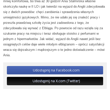
mniej komfortowa, bo trwa aż 30 godzin! Ania Stalmirska właśnie
skończyła naukę w II LO i jak twierdzi na wyjazd do Anglii zdecydowała
się z dwóch powodów: chęci zarobienia i sprawdzenia własnych
umiejętności językowych. Mimo, że nie udało jej się znaleźć pracy i
przeszła prawdziwą szkołę życia jest zadowolona z tego, że
zdecydowała się wyrwać z Elbląga. Po powrocie od razu wzięła się za
szukanie pracy na miejscu i teraz obsługuje stoisko z perfumami w
jednym z hipermarketów. Jak widać, wyjazd do Anglii nawet jeśli bez
osiągniętych celów daje wiele młodym elblążanom – oprócz satysfakcji
wraca się dojrzalszym i mądrzejszym o te jedno doświadczenie – mówi
Ania.
Udostępnij na Facebook.com
Udostępnij na X.com (Twitter)