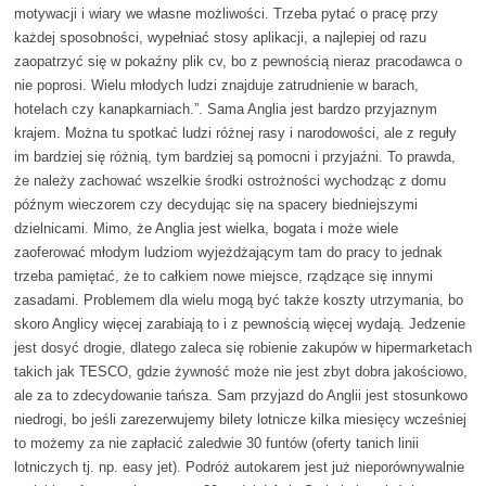
motywacji i wiary we własne możliwości. Trzeba pytać o pracę przy
każdej sposobności, wypełniać stosy aplikacji, a najlepiej od razu
zaopatrzyć się w pokaźny plik cv, bo z pewnością nieraz pracodawca o
nie poprosi. Wielu młodych ludzi znajduje zatrudnienie w barach,
hotelach czy kanapkarniach.”. Sama Anglia jest bardzo przyjaznym
krajem. Można tu spotkać ludzi różnej rasy i narodowości, ale z reguły
im bardziej się różnią, tym bardziej są pomocni i przyjaźni. To prawda,
że należy zachować wszelkie środki ostrożności wychodząc z domu
późnym wieczorem czy decydując się na spacery biedniejszymi
dzielnicami. Mimo, że Anglia jest wielka, bogata i może wiele
zaoferować młodym ludziom wyjeżdżającym tam do pracy to jednak
trzeba pamiętać, że to całkiem nowe miejsce, rządzące się innymi
zasadami. Problemem dla wielu mogą być także koszty utrzymania, bo
skoro Anglicy więcej zarabiają to i z pewnością więcej wydają. Jedzenie
jest dosyć drogie, dlatego zaleca się robienie zakupów w hipermarketach
takich jak TESCO, gdzie żywność może nie jest zbyt dobra jakościowo,
ale za to zdecydowanie tańsza. Sam przyjazd do Anglii jest stosunkowo
niedrogi, bo jeśli zarezerwujemy bilety lotnicze kilka miesięcy wcześniej
to możemy za nie zapłacić zaledwie 30 funtów (oferty tanich linii
lotniczych tj. np. easy jet). Podróż autokarem jest już nieporównywalnie