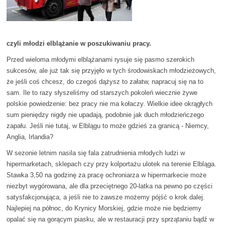
czyli młodzi elblążanie w poszukiwaniu pracy.
Przed wieloma młodymi elblążanami rysuje się pasmo szerokich
sukcesów, ale już tak się przyjęło w tych środowiskach młodzieżowych,
że jeśli coś chcesz, do czegoś dążysz to załatw, napracuj się na to
sam. Ile to razy słyszeliśmy od starszych pokoleń wiecznie żywe
polskie powiedzenie: bez pracy nie ma kołaczy. Wielkie idee okrągłych
sum pieniędzy nigdy nie upadają, podobnie jak duch młodzieńczego
zapału. Jeśli nie tutaj, w Elblągu to może gdzieś za granicą - Niemcy,
Anglia, Irlandia?
W sezonie letnim nasila się fala zatrudnienia młodych ludzi w
hipermarketach, sklepach czy przy kolportażu ulotek na terenie Elbląga.
Stawka 3,50 na godzinę za pracę ochroniarza w hipermarkecie może
niezbyt wygórowana, ale dla przeciętnego 20-latka na pewno po części
satysfakcjonująca, a jeśli nie to zawsze możemy pójść o krok dalej.
Najlepiej na północ, do Krynicy Morskiej, gdzie może nie będziemy
opalać się na gorącym piasku, ale w restauracji przy sprzątaniu bądź w