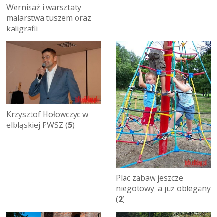
Wernisaż i warsztaty
malarstwa tuszem oraz
kaligrafii
Krzysztof Hołowczyc w
elbląskiej PWSZ (
5
)
Plac zabaw jeszcze
niegotowy, a już oblegany
(
2
)