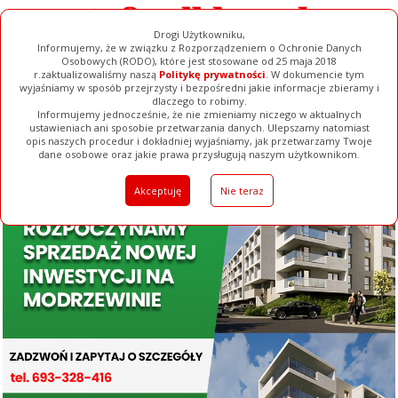
Drogi Użytkowniku,
Informujemy, że w związku z Rozporządzeniem o Ochronie Danych
Osobowych (RODO), które jest stosowane od 25 maja 2018
r.zaktualizowaliśmy naszą
Politykę prywatności
. W dokumencie tym
wyjaśniamy w sposób przejrzysty i bezpośredni jakie informacje zbieramy i
dlaczego to robimy.
Informujemy jednocześnie, że nie zmieniamy niczego w aktualnych
ustawieniach ani sposobie przetwarzania danych. Ulepszamy natomiast
opis naszych procedur i dokładniej wyjaśniamy, jak przetwarzamy Twoje
Galerie
Filmy
Baza Firm
Ogłoszenia
Pełna Wersja
dane osobowe oraz jakie prawa przysługują naszym użytkownikom.
Akceptuję
Nie teraz