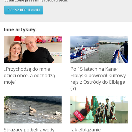
dostarczone przez firmy i osoby trzecie.
POKAŻ REGULAMIN
Inne artykuły:
„Przychodzą do mnie
Po 15 latach na Kanał
dzieci obce, a odchodzą
Elbląski powrócił kultowy
moje”
rejs z Ostródy do Elbląga
(
7
)
Strażacy podjęli z wody
Jak elblążanie