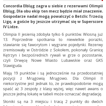
Concordia Elbląg zagra u siebie z rezerwami Olimpii
Elbląg. Dla obu ekip ten mecz będzie miał znaczenie.
Gospodarze nadal mogą powalczyć o Betclic Trzecią
Ligę, a goście by jeszcze utrzymać się w Superscore
IV Lidze.
Olimpia II jesienią zdobyła tylko 6 punktów. Wiosną już
13. Poprzednie spotkania to niewielkie porażki,
stawianie się faworytom i wygrane pojedynki. Rezerwy
zremisowały w Ostródzie z Sokołem, pokonały Granicę
Kętrzyn i bezpośrednich rywali w grze o pozostanie,
czyli Drwęcę Nowe Miasto Lubawskie oraz GKS
Stawiguda.
Mają 19 punktów i są jednocześnie na przedostatniej
pozycji z Mrągowią Mrągowo. Dla Olimpii II
niekorzystne jest jednak to, że prawdopodobnie mogą
spaść aż 3 zespoły z klasy wyżej, więc nawet awans o
jeszcze jedną lokatę w tabeli może oznaczać degradację.
Słoniki są na 3 miejscu i tracą 2 punkty do dwóch