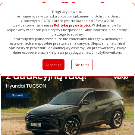
Drogi Użytkowniku,
Informujemy, że w związku z Rozporządzeniem o Ochronie Danych
Osobowych (RODO), które jest stosowane od 25 maja 2018
r.zaktualizowaliśmy naszą
Politykę prywatności
. W dokumencie tym
wyjaśniamy w sposób przejrzysty i bezpośredni jakie informacje zbieramy i
dlaczego to robimy.
Informujemy jednocześnie, że nie zmieniamy niczego w aktualnych
ustawieniach ani sposobie przetwarzania danych. Ulepszamy natomiast
opis naszych procedur i dokładniej wyjaśniamy, jak przetwarzamy Twoje
Galerie
Filmy
Baza Firm
Ogłoszenia
Pełna Wersja
dane osobowe oraz jakie prawa przysługują naszym użytkownikom.
Akceptuję
Nie teraz