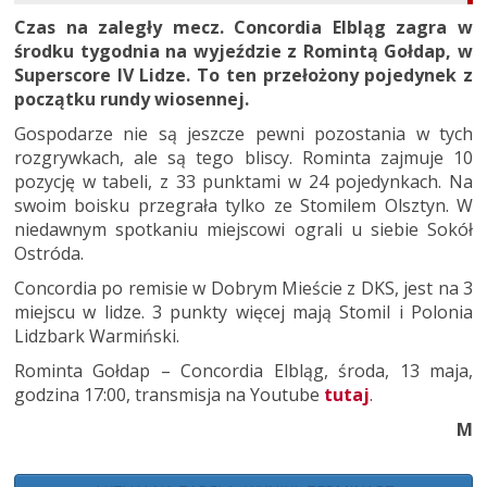
Czas na zaległy mecz. Concordia Elbląg zagra w
środku tygodnia na wyjeździe z Romintą Gołdap, w
Superscore IV Lidze. To ten przełożony pojedynek z
początku rundy wiosennej.
Gospodarze nie są jeszcze pewni pozostania w tych
rozgrywkach, ale są tego bliscy. Rominta zajmuje 10
pozycję w tabeli, z 33 punktami w 24 pojedynkach. Na
swoim boisku przegrała tylko ze Stomilem Olsztyn. W
niedawnym spotkaniu miejscowi ograli u siebie Sokół
Ostróda.
Concordia po remisie w Dobrym Mieście z DKS, jest na 3
miejscu w lidze. 3 punkty więcej mają Stomil i Polonia
Lidzbark Warmiński.
Rominta Gołdap – Concordia Elbląg, środa, 13 maja,
godzina 17:00, transmisja na Youtube
tutaj
.
M