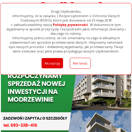
Drogi Użytkowniku,
Informujemy, że w związku z Rozporządzeniem o Ochronie Danych
Osobowych (RODO), które jest stosowane od 25 maja 2018
r.zaktualizowaliśmy naszą
Politykę prywatności
. W dokumencie tym
wyjaśniamy w sposób przejrzysty i bezpośredni jakie informacje zbieramy i
dlaczego to robimy.
Informujemy jednocześnie, że nie zmieniamy niczego w aktualnych
ustawieniach ani sposobie przetwarzania danych. Ulepszamy natomiast
opis naszych procedur i dokładniej wyjaśniamy, jak przetwarzamy Twoje
Galerie
Filmy
Baza Firm
Ogłoszenia
Pełna Wersja
dane osobowe oraz jakie prawa przysługują naszym użytkownikom.
Akceptuję
Nie teraz