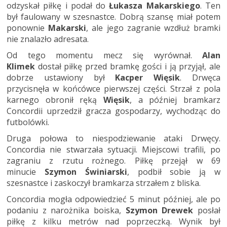
odzyskał piłkę i podał do
Łukasza Makarskiego
. Ten
był faulowany w szesnastce. Dobrą szansę miał potem
ponownie
Makarski
, ale jego zagranie wzdłuż bramki
nie znalazło adresata.
Od tego momentu mecz się wyrównał.
Alan
Klimek
dostał piłkę przed bramkę gości i ją przyjął, ale
dobrze ustawiony był
Kacper Więsik
. Drwęca
przycisnęła w końcówce pierwszej części. Strzał z pola
karnego obronił ręką
Więsik
, a później bramkarz
Concordii uprzedził gracza gospodarzy, wychodząc do
futbolówki.
Druga połowa to niespodziewanie ataki Drwęcy.
Concordia nie stwarzała sytuacji. Miejscowi trafili, po
zagraniu z rzutu rożnego. Piłkę przejął w 69
minucie
Szymon Świniarski
, podbił sobie ją w
szesnastce i zaskoczył bramkarza strzałem z bliska.
Concordia mogła odpowiedzieć 5 minut później, ale po
podaniu z narożnika boiska,
Szymon Drewek
posłał
piłkę z kilku metrów nad poprzeczką. Wynik był