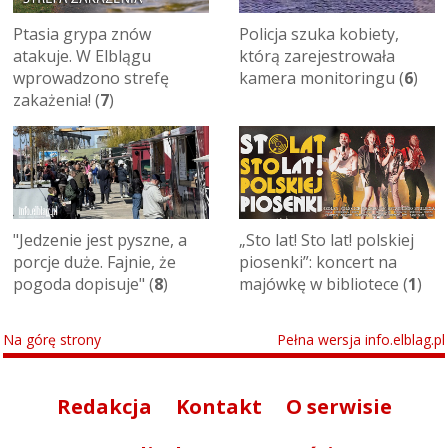
Ptasia grypa znów
Policja szuka kobiety,
atakuje. W Elblągu
którą zarejestrowała
wprowadzono strefę
kamera monitoringu (
6
)
zakażenia! (
7
)
"Jedzenie jest pyszne, a
„Sto lat! Sto lat! polskiej
porcje duże. Fajnie, że
piosenki”: koncert na
pogoda dopisuje" (
8
)
majówkę w bibliotece (
1
)
Na górę strony
Pełna wersja info.elblag.pl
Redakcja
Kontakt
O serwisie