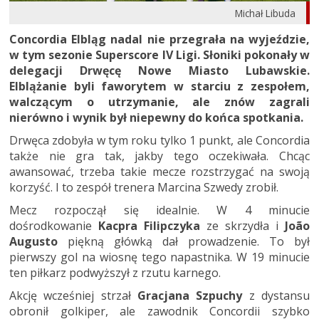
Michał Libuda
Concordia Elbląg nadal nie przegrała na wyjeździe,
w tym sezonie Superscore IV Ligi. Słoniki pokonały w
delegacji Drwęcę Nowe Miasto Lubawskie.
Elblążanie byli faworytem w starciu z zespołem,
walczącym o utrzymanie, ale znów zagrali
nierówno i wynik był niepewny do końca spotkania.
Drwęca zdobyła w tym roku tylko 1 punkt, ale Concordia
także nie gra tak, jakby tego oczekiwała. Chcąc
awansować, trzeba takie mecze rozstrzygać na swoją
korzyść. I to zespół trenera Marcina Szwedy zrobił.
Mecz rozpoczął się idealnie. W 4 minucie
dośrodkowanie
Kacpra Filipczyka
ze skrzydła i
João
Augusto
piękną główką dał prowadzenie. To był
pierwszy gol na wiosnę tego napastnika. W 19 minucie
ten piłkarz podwyższył z rzutu karnego.
Akcję wcześniej strzał
Gracjana Szpuchy
z dystansu
obronił golkiper, ale zawodnik Concordii szybko