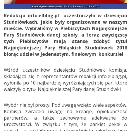
Redakcja info.elblag.pl uczestniczyła w dziesięciu
Studniówkach, jakie były organizowane w naszym
mieście. Wybraliśmy w Plebiscytach Najpiękniejsze
Pary Studniówek danej szkoły, a teraz zwycięzscy
tych Plebiscytów mają szansę zdobyć tytuł
Najpiękniejszej Pary Elbląskich Studniówek 2018
biorąc udział w jedenastym, finałowym konkursie!
Wśród uczestników dziesięciu Studniówek komisja,
składająca się z reprezentantów redakcji info.elblag.pl,
wyłoniła po 10 najbardziej wyróżniających się par, które
walczyły o tytuł Najpiękniejszej Pary danej Studniówki.
Wybór nie był prosty. Pod uwagę wzięto wiele aspektów.
Komisja zwracała uwagę na kreacje, opiekuńczość
partnerów, a także zachowanie adekwatne do
uroczystości. W związku z tym, że parkiet pękał w
szwach, a roztańczona i uśmiechnięta młodzież była