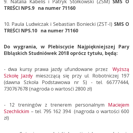
9. Natalia Kabelis i Patryk Stołkowski (ZSM)
SMS O
TREŚCI NPS.9 na numer 71160
10. Paula Ludwiczak i Sebastian Boniecki (ZST-I)
SMS O
TREŚCI NPS.10 na numer 71160
Do wygrania, w Plebiscycie Najpiękniejszej Pary
Elbląskich Studniówek 2018 oprócz tytułu, będą:
- dwa kursy prawa jazdy ufundowane przez
Wyższą
Szkołę Jazdy
mieszczącą się przy ul. Robotniczej 197
(dawna Szkoła Podstawowa nr 5) - tel. 66777444,
730767678 (nagroda o wartosći 2800 zł)
- 12 treningów z trenerem personalnym
Maciejem
Szechlickim
– tel. 795 162 394 (nagroda o wartości 600
zł)