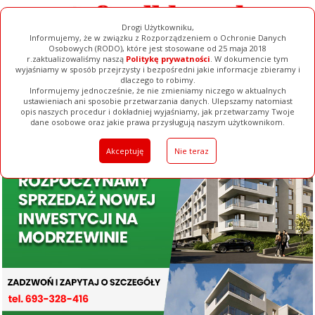
Drogi Użytkowniku,
Informujemy, że w związku z Rozporządzeniem o Ochronie Danych
Osobowych (RODO), które jest stosowane od 25 maja 2018
r.zaktualizowaliśmy naszą
Politykę prywatności
. W dokumencie tym
wyjaśniamy w sposób przejrzysty i bezpośredni jakie informacje zbieramy i
dlaczego to robimy.
Informujemy jednocześnie, że nie zmieniamy niczego w aktualnych
ustawieniach ani sposobie przetwarzania danych. Ulepszamy natomiast
opis naszych procedur i dokładniej wyjaśniamy, jak przetwarzamy Twoje
Galerie
Filmy
Baza Firm
Ogłoszenia
Pełna Wersja
dane osobowe oraz jakie prawa przysługują naszym użytkownikom.
Akceptuję
Nie teraz