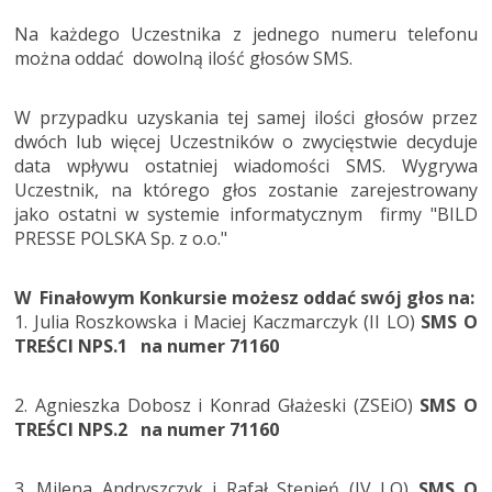
Na każdego Uczestnika z jednego numeru telefonu
można oddać dowolną ilość głosów SMS.
W przypadku uzyskania tej samej ilości głosów przez
dwóch lub więcej Uczestników o zwycięstwie decyduje
data wpływu ostatniej wiadomości SMS. Wygrywa
Uczestnik, na którego głos zostanie zarejestrowany
jako ostatni w systemie informatycznym firmy "BILD
PRESSE POLSKA Sp. z o.o."
W Finałowym Konkursie możesz oddać swój głos na:
1. Julia Roszkowska i Maciej Kaczmarczyk (II LO)
SMS O
TREŚCI NPS.1 na numer 71160
2. Agnieszka Dobosz i Konrad Głażeski (ZSEiO)
SMS O
TREŚCI NPS.2 na numer 71160
3. Milena Andryszczyk i Rafał Stępień (IV LO)
SMS O