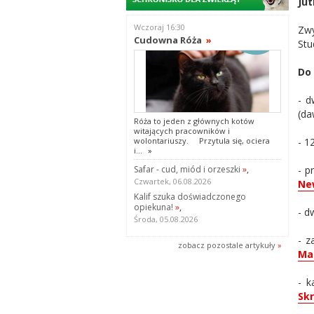
Jut
Wczoraj 16:30
Zwy
Cudowna Róża
»
Stu
Do 
- d
(da
Róża to jeden z głównych kotów
witających pracowników i
wolontariuszy. Przytula się, ociera
- 1
i...
»
Safar - cud, miód i orzeszki
»
,
- p
Czwartek, 06.08.2026
New
Kalif szuka doświadczonego
opiekuna!
»
,
- d
Środa, 05.08.2026
- z
zobacz pozostale artykuły
»
Ma
- k
Sk