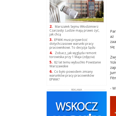
2.
Marszałek Sejmu Włodzimierz
Czarzasty: Ludzie mają prawo żyć,
Par
jak chcą
aż 
3.
EPWiK musi przywrócić
zaa
dotychczasowe warunki pracy
się
pracownikowi. To decyzja Sądu
4.
Zobacz, jak wygląda remont
Zwy
torowiska przy 1 Maja (zdjęcia)
5.
Yol
82 lat temu wybuchło Powstanie
Warszawskie
zap
6.
Co było powodem zmiany
Jum
warunków pracy pracowników
Fit
EPWiK?
- W
REKLAMA