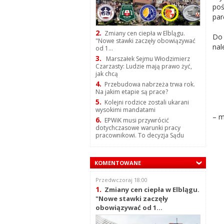
poś
par
2.
Zmiany cen ciepła w Elblągu.
Do 
"Nowe stawki zaczęły obowiązywać
nal
od 1...
3.
Marszałek Sejmu Włodzimierz
Czarzasty: Ludzie mają prawo żyć,
jak chcą
4.
Przebudowa nabrzeża trwa rok.
Na jakim etapie są prace?
5.
Kolejni rodzice zostali ukarani
wysokimi mandatami
– m
6.
EPWiK musi przywrócić
dotychczasowe warunki pracy
pracownikowi. To decyzja Sądu
KOMENTOWANE
Przedwczoraj 18:00
1.
Zmiany cen ciepła w Elblągu.
"Nowe stawki zaczęły
obowiązywać od 1...