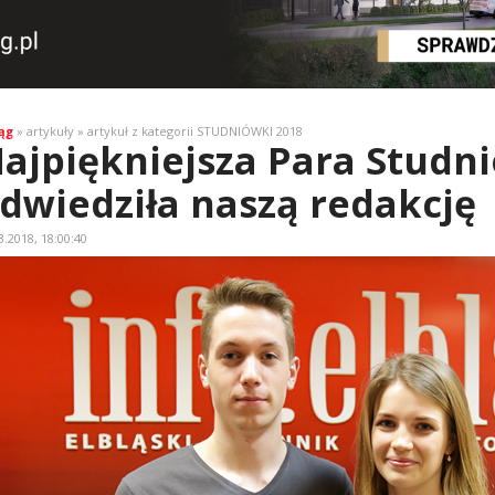
ąg
» artykuły » artykuł z kategorii STUDNIÓWKI 2018
ajpiękniejsza Para Studn
dwiedziła naszą redakcję
3.2018, 18:00:40