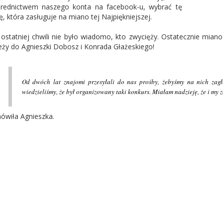
rednictwem naszego konta na facebook-u, wybrać tę
ę, która zasługuje na miano tej Najpiękniejszej.
ostatniej chwili nie było wiadomo, kto zwycięży. Ostatecznie miano
eży do Agnieszki Dobosz i Konrada Głażeskiego!
Od dwóch lat znajomi przesyłali do nas prośby, żebyśmy na nich zagło
wiedzieliśmy, że był organizowany taki konkurs. Miałam nadzieję, że i my 
ówiła Agnieszka.