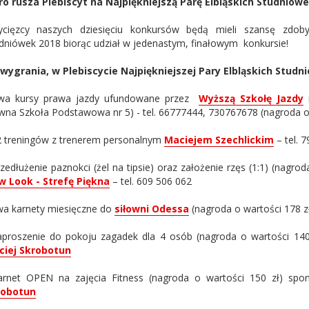
ro rusza Plebiscyt na Najpiękniejszą Parę Elbląskich Studniówe
cięzcy naszych dziesięciu konkursów będą mieli szansę zdobyć 
dniówek 2018 biorąc udział w jedenastym, finałowym konkursie!
wygrania, w Plebiscycie Najpiękniejszej Pary Elbląskich Studn
wa kursy prawa jazdy ufundowane przez
Wyższą Szkołę Jazdy
m
wna Szkoła Podstawowa nr 5) - tel. 66777444, 730767678 (nagroda o 
2 treningów z trenerem personalnym
Maciejem Szechlickim
– tel. 
rzedłużenie paznokci (żel na tipsie) oraz założenie rzęs (1:1) (nagr
 Look - Strefę Piękna
– tel. 609 506 062
wa karnety miesięczne do
siłowni Odessa
(nagroda o wartości 178 z
aproszenie do pokoju zagadek dla 4 osób (nagroda o wartości 14
ciej Skrobotun
arnet OPEN na zajęcia Fitness (nagroda o wartości 150 zł) sp
robotun