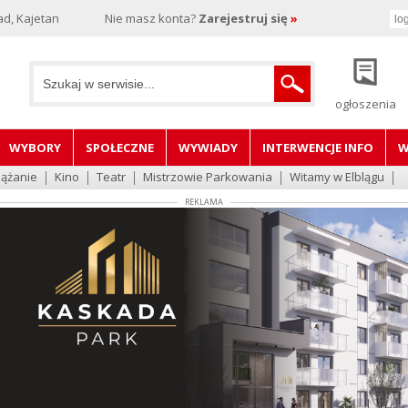
d, Kajetan
Nie masz konta?
Zarejestruj się
»
ogłoszenia
WYBORY
SPOŁECZNE
WYWIADY
INTERWENCJE INFO
W
lążanie
Kino
Teatr
Mistrzowie Parkowania
Witamy w Elblągu
REKLAMA