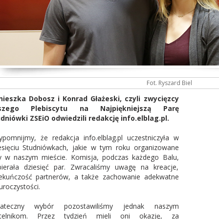
Fot. Ryszard Biel
ieszka Dobosz i Konrad Głażeski, czyli zwycięzcy
szego Plebiscytu na Najpiękniejszą Parę
dniówki ZSEiO odwiedzili redakcję info.elblag.pl.
ypomnijmy, że redakcja info.elblag.pl uczestniczyła w
esięciu Studniówkach, jakie w tym roku organizowane
y w naszym mieście. Komisja, podczas każdego Balu,
ierała dziesięć par. Zwracaliśmy uwagę na kreacje,
ekuńczość partnerów, a także zachowanie adekwatne
uroczystości.
tateczny wybór pozostawiliśmy jednak naszym
ytelnikom. Przez tydzień mieli oni okazję, za