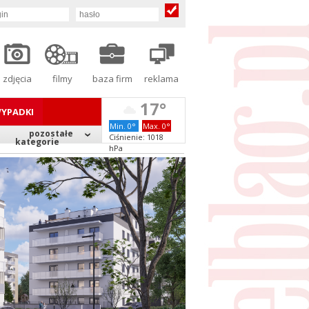
zdjęcia
filmy
baza firm
reklama
17°
YPADKI
Min. 0°
Max. 0°
pozostałe
Ciśnienie: 1018
kategorie
hPa