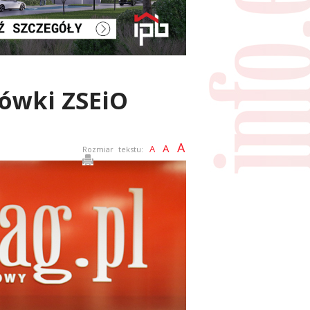
iówki ZSEiO
A
A
A
Rozmiar tekstu: