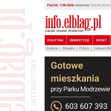
Piątek, 7.08.2026
,
Imieniny:
Dorota, Konra
POLITYKA
INWESTYCJE
SPORT
Kultura
Oświata
Policja
Ciekawi Elb