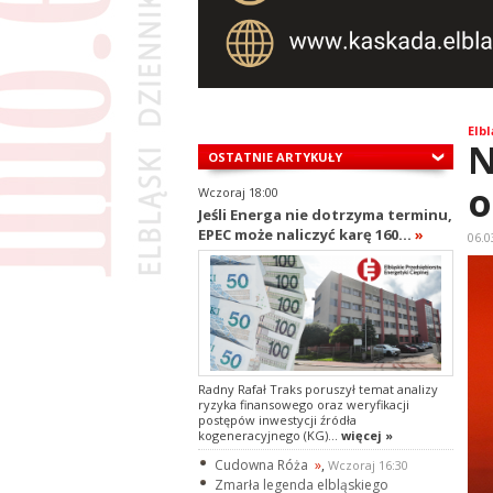
Elbl
N
OSTATNIE ARTYKUŁY
o
Wczoraj 18:00
Jeśli Energa nie dotrzyma terminu,
EPEC może naliczyć karę 160...
»
06.0
Radny Rafał Traks poruszył temat analizy
ryzyka finansowego oraz weryfikacji
postępów inwestycji źródła
kogeneracyjnego (KG)...
więcej »
Cudowna Róża
»
,
Wczoraj 16:30
Zmarła legenda elbląskiego