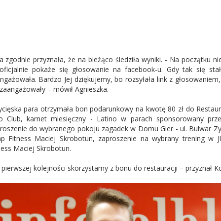
a zgodnie przyznała, że na bieżąco śledziła wyniki. - Na początku n
oficjalnie pokaże się głosowanie na facebook-u. Gdy tak się st
ngażowała. Bardzo Jej dziękujemy, bo rozsyłała link z głosowaniem, 
 zaangażowały – mówił Agnieszka.
cięska para otrzymała bon podarunkowy na kwotę 80 zł do Restaurac
o Club, karnet miesięczny - Latino w parach sponsorowany p
roszenie do wybranego pokoju zagadek w Domu Gier - ul. Bulwar 
p Fitness Maciej Skrobotun, zaproszenie na wybrany trening w
ness Maciej Skrobotun.
 pierwszej kolejności skorzystamy z bonu do restauracji – przyznał K