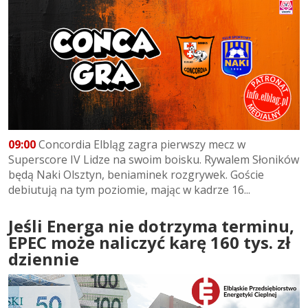
09:00
Concordia Elbląg zagra pierwszy mecz w
Superscore IV Lidze na swoim boisku. Rywalem Słoników
będą Naki Olsztyn, beniaminek rozgrywek. Goście
debiutują na tym poziomie, mając w kadrze 16...
Jeśli Energa nie dotrzyma terminu,
EPEC może naliczyć karę 160 tys. zł
dziennie