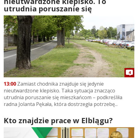
nieutwardzone klepisko. To
utrudnia poruszanie się
4
13:00
Zamiast chodnika znajduje się jedynie
nieutwardzone klepisko. Taka sytuacja znacząco
utrudnia poruszanie się mieszkańcom – podkreśliła
radna Jolanta Pękała, która dostrzegła potrzebę...
Kto znajdzie prace w Elblągu?