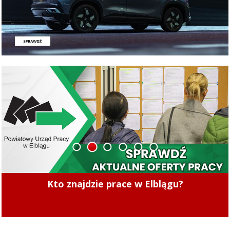
1
2
3
4
5
6
S7: Zablokowany wjazd do Elbląga w
Kto znajdzie prace w Elblągu?
miejscowości Kazimierzowo