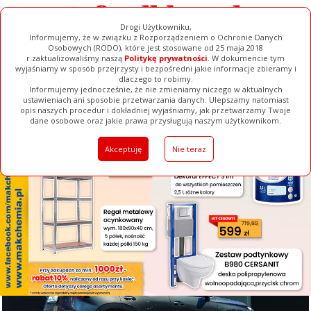
Drogi Użytkowniku,
Informujemy, że w związku z Rozporządzeniem o Ochronie Danych
Osobowych (RODO), które jest stosowane od 25 maja 2018
r.zaktualizowaliśmy naszą
Politykę prywatności
. W dokumencie tym
wyjaśniamy w sposób przejrzysty i bezpośredni jakie informacje zbieramy i
[ ZAMKNIJ ]
dlaczego to robimy.
Informujemy jednocześnie, że nie zmieniamy niczego w aktualnych
ustawieniach ani sposobie przetwarzania danych. Ulepszamy natomiast
opis naszych procedur i dokładniej wyjaśniamy, jak przetwarzamy Twoje
Galerie
Filmy
Baza Firm
Ogłoszenia
Pełna Wersja
dane osobowe oraz jakie prawa przysługują naszym użytkownikom.
Akceptuję
Nie teraz