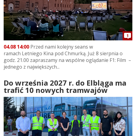
1
04.08 14:00
Przed nami kolejny seans w
ramach Letniego Kina pod Chmurką. Już 8 sierpnia o
godz. 21.00 zapraszamy na wspólne oglądanie F1: Film –
jednego z największych...
Do września 2027 r. do Elbląga ma
trafić 10 nowych tramwajów