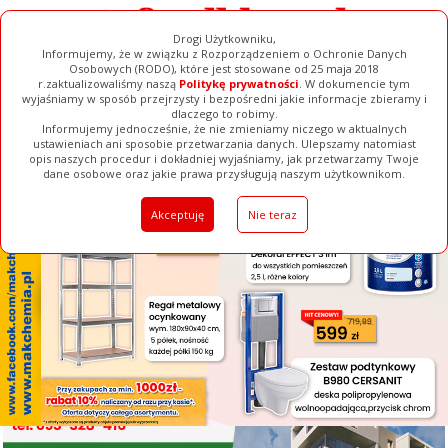
Drogi Użytkowniku,
Informujemy, że w związku z Rozporządzeniem o Ochronie Danych
Osobowych (RODO), które jest stosowane od 25 maja 2018
r.zaktualizowaliśmy naszą
Politykę prywatności
. W dokumencie tym
wyjaśniamy w sposób przejrzysty i bezpośredni jakie informacje zbieramy i
[ ZAMKNIJ ]
dlaczego to robimy.
Informujemy jednocześnie, że nie zmieniamy niczego w aktualnych
ustawieniach ani sposobie przetwarzania danych. Ulepszamy natomiast
opis naszych procedur i dokładniej wyjaśniamy, jak przetwarzamy Twoje
Galerie
Filmy
Baza Firm
Ogłoszenia
Pełna Wersja
dane osobowe oraz jakie prawa przysługują naszym użytkownikom.
Akceptuję
Nie teraz