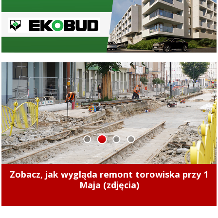
1
2
3
4
Zmiany cen ciepła w Elblągu. Nowe stawki
zaczęły obowiązywać od 1 sierpnia 2026 r.