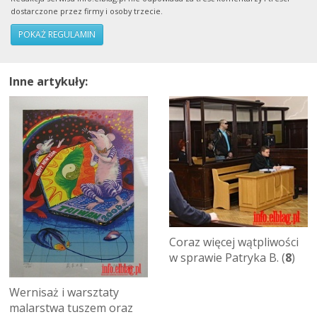
dostarczone przez firmy i osoby trzecie.
POKAŻ REGULAMIN
Inne artykuły:
Coraz więcej wątpliwości
w sprawie Patryka B. (
8
)
Wernisaż i warsztaty
malarstwa tuszem oraz