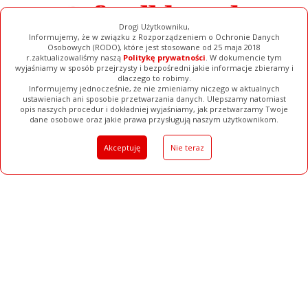
Drogi Użytkowniku,
Informujemy, że w związku z Rozporządzeniem o Ochronie Danych
Osobowych (RODO), które jest stosowane od 25 maja 2018
r.zaktualizowaliśmy naszą
Politykę prywatności
. W dokumencie tym
wyjaśniamy w sposób przejrzysty i bezpośredni jakie informacje zbieramy i
dlaczego to robimy.
Informujemy jednocześnie, że nie zmieniamy niczego w aktualnych
ustawieniach ani sposobie przetwarzania danych. Ulepszamy natomiast
opis naszych procedur i dokładniej wyjaśniamy, jak przetwarzamy Twoje
Galerie
Filmy
Baza Firm
Ogłoszenia
Pełna Wersja
dane osobowe oraz jakie prawa przysługują naszym użytkownikom.
Akceptuję
Nie teraz