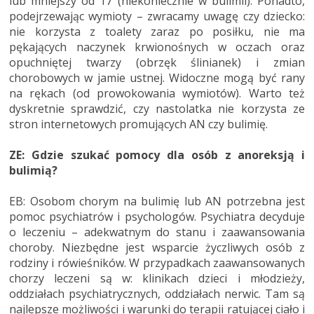
lub mniejszy od 17 (niekoniecznie w bulimii). Ponadto,
podejrzewając wymioty – zwracamy uwagę czy dziecko:
nie korzysta z toalety zaraz po posiłku, nie ma
pękających naczynek krwionośnych w oczach oraz
opuchniętej twarzy (obrzęk ślinianek) i zmian
chorobowych w jamie ustnej. Widoczne mogą być rany
na rękach (od prowokowania wymiotów). Warto też
dyskretnie sprawdzić, czy nastolatka nie korzysta ze
stron internetowych promujących AN czy bulimię.
ZE: Gdzie szukać pomocy dla osób z anoreksją i
bulimią?
EB: Osobom chorym na bulimię lub AN potrzebna jest
pomoc psychiatrów i psychologów. Psychiatra decyduje
o leczeniu – adekwatnym do stanu i zaawansowania
choroby. Niezbędne jest wsparcie życzliwych osób z
rodziny i rówieśników. W przypadkach zaawansowanych
chorzy leczeni są w: klinikach dzieci i młodzieży,
oddziałach psychiatrycznych, oddziałach nerwic. Tam są
najlepsze możliwości i warunki do terapii ratującej ciało i