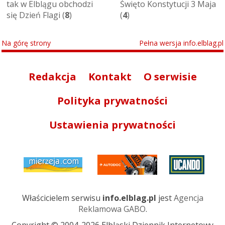
tak w Elblągu obchodzi
Święto Konstytucji 3 Maja
się Dzień Flagi (
8
)
(
4
)
Na górę strony
Pełna wersja info.elblag.pl
Redakcja
Kontakt
O serwisie
Polityka prywatności
Ustawienia prywatności
Właścicielem serwisu
info.elblag.pl
jest
Agencja
Reklamowa GABO
.
Copyright © 2004-2026 Elbląski Dziennik Internetowy