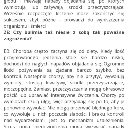
głodu i miewają napady objadania się, po których
wymiotują lub zażywają środki przeczyszczające.
Wcześnie rozpoczęte leczenie może zakończyć się
sukcesem, zbyt późne - prowadzi do wyniszczenia
organizmu i śmierci.
ZE: Czy bulimia też niesie z sobą tak poważne
zagrożenia?
EB: Choroba często zaczyna się od diety. Kiedy ilość
przyjmowanego jedzenia staje się bardzo niska,
dochodzi do nagłych napadów objadania się. Ogromne
ilości pożywienia są zjadane bardzo szybko, bez
kontroli. Następnie chorzy, aby nie przytyć, wywołują
wymioty, stosują lewatywy, środki przeczyszczające,
moczopędne. Zamiast przeczyszczania mogą okresowo
pościć lub uprawiać intensywne ćwiczenia. Chorzy po
wymiotach czują ulgę, więc przejadają się po to, aby je
ponownie wywołać. Nie mogą przerwać błędnego koła,
co wywołuje u nich poczucie słabości i braku kontroli
nad wydarzeniami. Jest to mechanizm uzależnienia.
Stres, nuda, niepowodzenia mogą wyzwalać napady