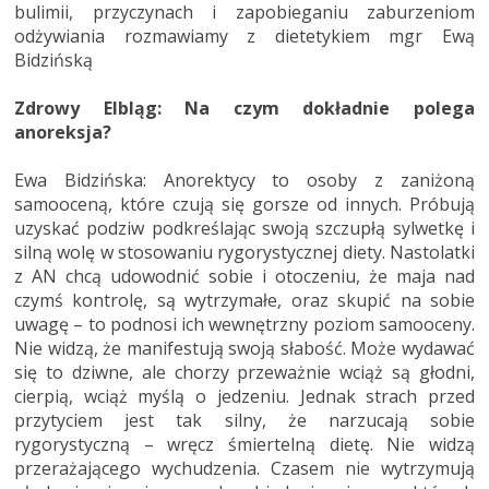
bulimii, przyczynach i zapobieganiu zaburzeniom
odżywiania rozmawiamy z dietetykiem mgr Ewą
Bidzińską
Zdrowy Elbląg: Na czym dokładnie polega
anoreksja?
Ewa Bidzińska: Anorektycy to osoby z zaniżoną
samooceną, które czują się gorsze od innych. Próbują
uzyskać podziw podkreślając swoją szczupłą sylwetkę i
silną wolę w stosowaniu rygorystycznej diety. Nastolatki
z AN chcą udowodnić sobie i otoczeniu, że maja nad
czymś kontrolę, są wytrzymałe, oraz skupić na sobie
uwagę – to podnosi ich wewnętrzny poziom samooceny.
Nie widzą, że manifestują swoją słabość. Może wydawać
się to dziwne, ale chorzy przeważnie wciąż są głodni,
cierpią, wciąż myślą o jedzeniu. Jednak strach przed
przytyciem jest tak silny, że narzucają sobie
rygorystyczną – wręcz śmiertelną dietę. Nie widzą
przerażającego wychudzenia. Czasem nie wytrzymują