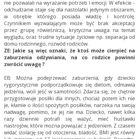
nie pozwalali na wyrażanie potrzeb i emocji. W efekcie -
odchudzanie staje się dla nastolatki jedynym obszarem,
w obrębie którego posiada władzę i kontrolę.
Czynnikiem wyzwalającym może być brak akceptacji
przez grupę rówieśniczą, krytyczna uwaga na temat
wyglądu, oraz trudne sytuacje życiowe np. separacja od
domu rodzinnego, rozwód rodziców.
ZE: Jakie są więc oznaki, że ktoś może cierpieć na
zaburzenia odżywiania, na co rodzice powinni
zwrócić uwagę ?
EB: Można podejrzewać zaburzenia, gdy dziecko
rygorystycznie podporządkowuje się dietom, odmawia
jedzenia, woli jeść w samotności. Zdarza się, że chętnie
przygotowuje posiłki dla innych, chociaż potem ich nie
je, kłamie o ilości spożytych posiłków, narzeka na swoją
nadwagę, pomimo, że jej nie ma. Dziecko, nawet kilka
razy dziennie potrafi się ważyć, mieć huśtawki
nastrojów, które można powiązać z jedzeniem. Z czasem
widać izolację się od otoczenia, bladość, BMI jest równy