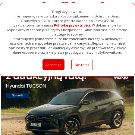
Drogi Użytkowniku,
Informujemy, że w związku z Rozporządzeniem o Ochronie Danych
Osobowych (RODO), które jest stosowane od 25 maja 2018
r.zaktualizowaliśmy naszą
Politykę prywatności
. W dokumencie tym
wyjaśniamy w sposób przejrzysty i bezpośredni jakie informacje zbieramy i
dlaczego to robimy.
Informujemy jednocześnie, że nie zmieniamy niczego w aktualnych
ustawieniach ani sposobie przetwarzania danych. Ulepszamy natomiast
opis naszych procedur i dokładniej wyjaśniamy, jak przetwarzamy Twoje
Galerie
Filmy
Baza Firm
Ogłoszenia
Pełna Wersja
dane osobowe oraz jakie prawa przysługują naszym użytkownikom.
Akceptuję
Nie teraz