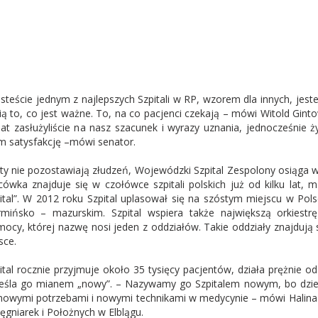
esteście jednym z najlepszych Szpitali w RP, wzorem dla innych, jesteś
ią to, co jest ważne. To, na co pacjenci czekają – mówi Witold Gint
lat zasłużyliście na nasz szacunek i wyrazy uznania, jednocześnie ży
 satysfakcję –mówi senator.
ty nie pozostawiają złudzeń, Wojewódzki Szpital Zespolony osiąga w
cówka znajduje się w czołówce szpitali polskich już od kilku lat, m
ital”. W 2012 roku Szpital uplasował się na szóstym miejscu w Po
mińsko – mazurskim. Szpital wspiera także największą orkiestrę
ocy, której nazwę nosi jeden z oddziałów. Takie oddziały znajdują 
sce.
ital rocznie przyjmuje około 35 tysięcy pacjentów, działa prężnie 
eśla go mianem „nowy”. – Nazywamy go Szpitalem nowym, bo dzieje
nowymi potrzebami i nowymi technikami w medycynie – mówi Halin
lęgniarek i Położnych w Elblągu.