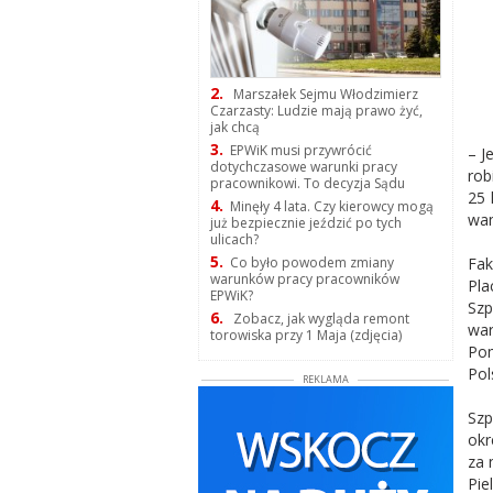
2.
Marszałek Sejmu Włodzimierz
Czarzasty: Ludzie mają prawo żyć,
jak chcą
3.
EPWiK musi przywrócić
– J
dotychczasowe warunki pracy
rob
pracownikowi. To decyzja Sądu
25 
4.
Minęły 4 lata. Czy kierowcy mogą
wam
już bezpiecznie jeździć po tych
ulicach?
5.
Fak
Co było powodem zmiany
warunków pracy pracowników
Pla
EPWiK?
Szp
6.
Zobacz, jak wygląda remont
war
torowiska przy 1 Maja (zdjęcia)
Pom
Pol
REKLAMA
Szp
okr
za 
Pie