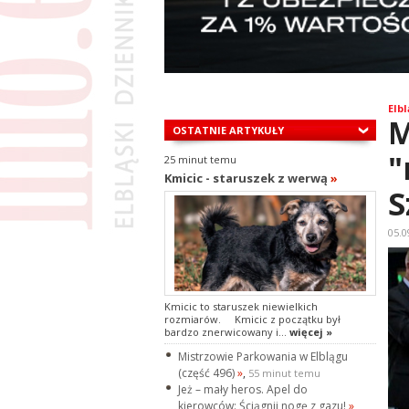
Elbl
M
OSTATNIE ARTYKUŁY
"
25 minut temu
Kmicic - staruszek z werwą
»
S
05.0
Kmicic to staruszek niewielkich
rozmiarów. Kmicic z początku był
bardzo znerwicowany i...
więcej »
Mistrzowie Parkowania w Elblągu
(część 496)
»
,
55 minut temu
Jeż – mały heros. Apel do
kierowców: Ściągnij nogę z gazu!
»
,