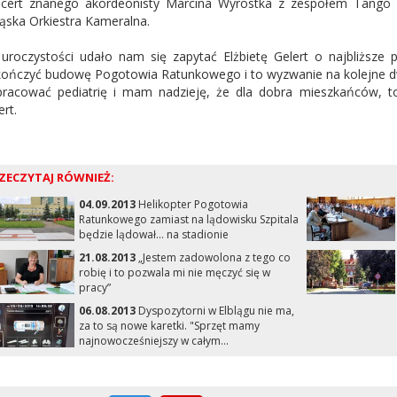
cert znanego akordeonisty Marcina Wyrostka z zespołem Tango 
ląska Orkiestra Kameralna.
uroczystości udało nam się zapytać Elżbietę Gelert o najbliższe p
ończyć budowę Pogotowia Ratunkowego i to wyzwanie na kolejne dw
racować pediatrię i mam nadzieję, że dla dobra mieszkańców, 
ert.
ZECZYTAJ RÓWNIEŻ:
04.09.2013
Helikopter Pogotowia
Ratunkowego zamiast na lądowisku Szpitala
będzie lądował... na stadionie
21.08.2013
„Jestem zadowolona z tego co
robię i to pozwala mi nie męczyć się w
pracy”
06.08.2013
Dyspozytorni w Elblągu nie ma,
za to są nowe karetki. "Sprzęt mamy
najnowocześniejszy w całym...