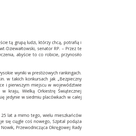
cie tą grupą ludzi, którzy chcą, potrafią i
owt-Dziewałtowski, senator RP. – Przez te
czenia, abyście to co robicie, przynosiło
ysokie wyniki w prestiżowych rankingach.
.in. w takich konkursach jak „Bezpieczny
lsce i pierwszym miejscu w województwie
 w kraju, Wielką Orkiestrę Świątecznej
się jedynie w siedmiu placówkach w całej
od 25 lat a mimo tego, wielu mieszkańców
 się ciągle coś nowego, Szpital podąża
a Nowik, Przewodnicząca Okręgowej Rady