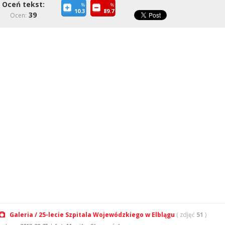
Oceń tekst:
%
%
10.3
89.7
39
Ocen:
Galeria / 25-lecie Szpitala Wojewódzkiego w Elblągu
( zdjęć
51
)