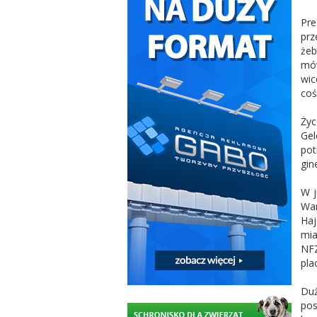
Pre
prz
żeb
mów
wic
coś
Życ
Gel
pot
gin
W j
Wa
Haj
mia
NFZ
pla
Duż
pos