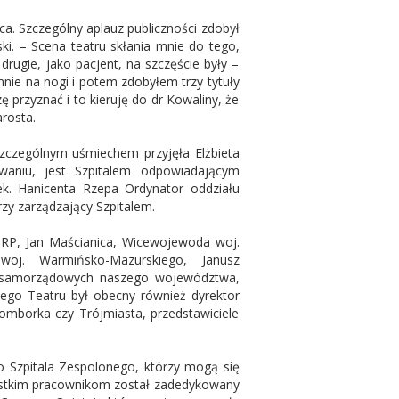
a. Szczególny aplauz publiczności zdobył
ski. – Scena teatru skłania mnie do tego,
drugie, jako pacjent, na szczęście były –
 mnie na nogi i potem zdobyłem trzy tytuły
ę przyznać i to kieruję do dr Kowaliny, że
arosta.
 szczególnym uśmiechem przyjęła Elżbieta
owaniu, jest Szpitalem odpowiadającym
. Hanicenta Rzepa Ordynator oddziału
zy zarządzający Szpitalem.
or RP, Jan Maścianica, Wicewojewoda woj.
woj. Warmińsko-Mazurskiego, Janusz
adz samorządowych naszego województwa,
skiego Teatru był obecny również dyrektor
Fromborka czy Trójmiasta, przedstawiciele
o Szpitala Zespolonego, którzy mogą się
zystkim pracownikom został zadedykowany