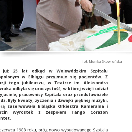
fot. Monika Skowrońska
 już 25 lat odkąd w Wojewódzkim Szpitalu
spolonym w Elblągu przyjmuje się pacjentów. Z
azji tego jubileuszu, w Teatrze im. Aleksandra
ruka odbyła się uroczystość, w której wzięli udział
yjaciele, pracownicy Szpitala oraz przedstawiciele
dz. Były kwiaty, życzenia i dźwięki pięknej muzyki,
órą zaserwowała Elbląska Orkiestra Kameralna i
rcin Wyrostek z zespołem Tango Corazon
intet.
czerwca 1988 roku, próg nowo wybudowanego Szpitala