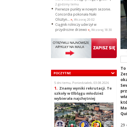
2 godziny temu
Pierwsze punkty w nowym sezonie.
Concordia pokonała Naki
Olsztyn...
»
,
Wczoraj 20:02
Ciągnik rolniczy uderzył w
przydrożne drzewo
»
,
Wczoraj 18:30
To
POCZYTNE
Ze
ok
5 dni temu, Poniedziałek, 03.08.2026
Sew
1.
Znamy wyniki rekrutacji. Te
prz
szkoły w Elblągu młodzież
wła
wybierała najchętniej
kt
Ma
Qu
29 