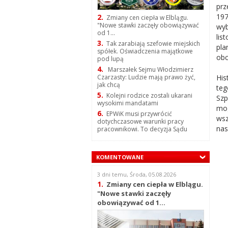
prz
197
2.
Zmiany cen ciepła w Elblągu.
"Nowe stawki zaczęły obowiązywać
wy
od 1...
li
3.
Tak zarabiają szefowie miejskich
pla
spółek. Oświadczenia majątkowe
obc
pod lupą
4.
Marszałek Sejmu Włodzimierz
His
Czarzasty: Ludzie mają prawo żyć,
jak chcą
teg
5.
Kolejni rodzice zostali ukarani
Szp
wysokimi mandatami
mog
6.
EPWiK musi przywrócić
wsz
dotychczasowe warunki pracy
nas
pracownikowi. To decyzja Sądu
KOMENTOWANE
3 dni temu, Środa, 05.08.2026
1.
Zmiany cen ciepła w Elblągu.
"Nowe stawki zaczęły
obowiązywać od 1...