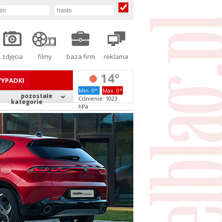
zdjęcia
filmy
baza firm
reklama
14°
YPADKI
Min. 0°
Max. 0°
pozostałe
Ciśnienie: 1023
kategorie
hPa