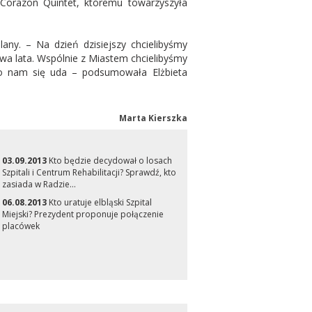
Corazon Quintet, któremu towarzyszyła
lany. – Na dzień dzisiejszy chcielibyśmy
a lata. Wspólnie z Miastem chcielibyśmy
to nam się uda – podsumowała Elżbieta
Marta Kierszka
03.09.2013
Kto będzie decydował o losach
Szpitali i Centrum Rehabilitacji? Sprawdź, kto
zasiada w Radzie...
06.08.2013
Kto uratuje elbląski Szpital
Miejski? Prezydent proponuje połączenie
placówek