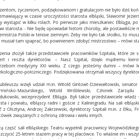
zentom, życzeniom, podziękowaniom i gratulacjom nie było dziś końc
emawiający w czasie uroczystości starosta elbląski, Sławomir Jezier
y wystąpić w kilku rolach. Po pierwsze jako mieszkaniec Elbląga, po 
i starosta. - Nie będę opowiadał historii choroby, ale postawiliście
emistrza Polski w tenisie ziemnym. Żeby nie było tak słodko, to musz
 musiał tam spaprać, bo powinienem zdobyć mistrzostwo – mówi st
zenia złożyli także przedstawiciele pracowników Szpitala, które ze
ert i reszta dyrektorów. – Nasz Szpital, dzięki mądremu kier
rzebom medycyny XXI wieku. Z czego jesteśmy dumni – mówi lek
ekologiczno-położniczego. Podziękowania otrzymali wszyscy dyrektor
ubileuszu wzięli udział m.in. Witold Gintowt-Dziewałtowski, senat
rmińsko-Mazurskiego, Witold Wróblewski, Członek Zarządu 
dukowski, wiceprezydent Elbląga. Byli także przedstawiciele wł
sta i powiatu, elbląscy radni i goście z Kaliningradu. Na sali elblą
 z Olsztyna, Andrzej Zakrzewski, dyrektorzy Szpitali m.in. z Ełku, 
cówek związanych z ochroną zdrowia i wielu innych.
ą część sali elbląskiego Teatru wypełnili pracownicy Wojewódzkieg
zczycić 25-letnim stażem pracy w tej placówce. To właśnie im i ws