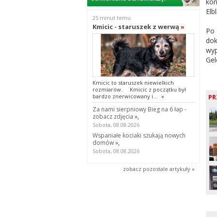
kon
Elb
25 minut temu
Kmicic - staruszek z werwą
»
Po 
dok
wyp
Gel
Kmicic to staruszek niewielkich
rozmiarów. Kmicic z początku był
PR
bardzo znerwicowany i...
»
Za nami sierpniowy Bieg na 6 łap -
zobacz zdjęcia
»
,
Sobota, 08.08.2026
Wspaniałe kociaki szukają nowych
domów
»
,
Sobota, 08.08.2026
zobacz pozostale artykuły
»