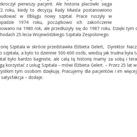
ekroczył pierwszy pacjent. Ale historia placówki sięga
2 roku, kiedy to decyzją Rady Miasta postanowiono
budować w Elblągu nowy szpital. Prace ruszyły w
stopadzie 1974 roku, początkowo ich zakończenie
nowano na 1980 rok, ale przedłużyły się do 1987 roku. Dzięki tym 
hodach 25-lecia Wojewódzkiego Szpitala Zespolonego.
torię Szpitala w skrócie przedstawiła Elżbieta Gelert, Dyrektor Nacz
o szpitala, a było to dziennie 500-600 osób, wiedzą jak trudna był
ital było bardzo bagniste, ale całą tę historię mamy za sobą i te
ą korzystać z usług Szpitala – mówi Elżbieta Gelert. – Przez 25 lat 
ystkim tym osobom dziękuję. Pracujemy dla pacjentów i im więcej
 satysfakcja – dodaje.