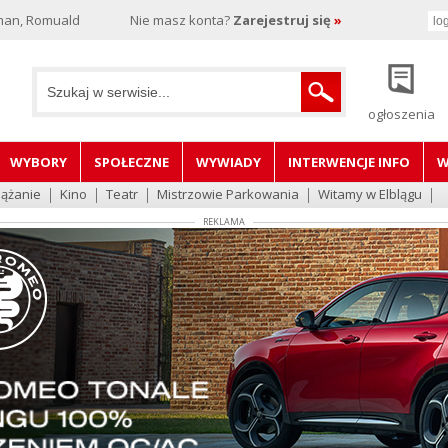
man, Romuald
Nie masz konta?
Zarejestruj się
»
ogłoszenia
WYBORY
SPOŁECZNE
WYWIADY
INTERWENCJE INFO
W
lążanie
Kino
Teatr
Mistrzowie Parkowania
Witamy w Elblągu
REKLAMA