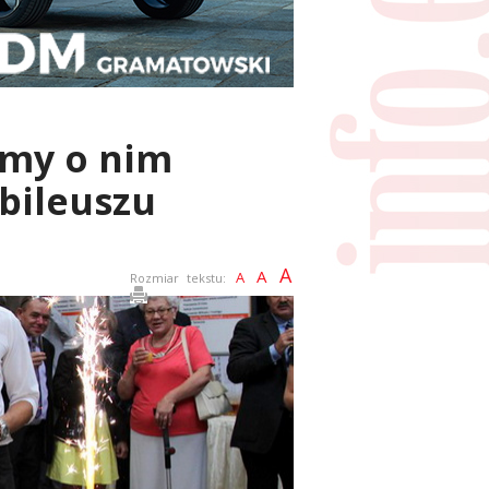
imy o nim
ubileuszu
A
A
A
Rozmiar tekstu: