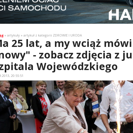
ąg
» artykuły » artykuł z kategorii ZDROWIE I URODA
a 25 lat, a my wciąż mów
nowy" - zobacz zdjęcia z j
zpitala Wojewódzkiego
9.2013, 20:55:51