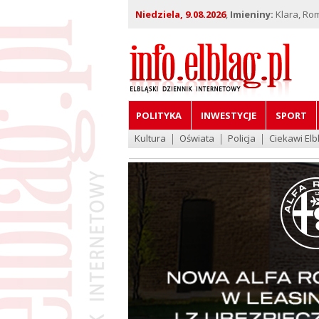
Niedziela, 9.08.2026
,
Imieniny:
Klara, Ro
POLITYKA
INWESTYCJE
SPORT
Kultura
Oświata
Policja
Ciekawi Elb