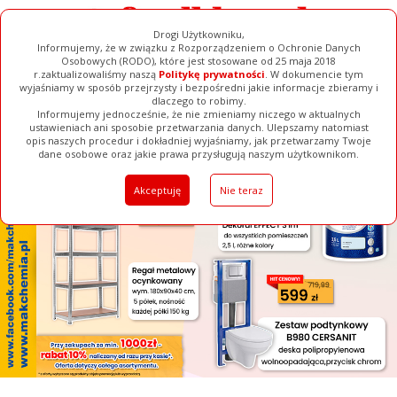
Drogi Użytkowniku,
Informujemy, że w związku z Rozporządzeniem o Ochronie Danych
Osobowych (RODO), które jest stosowane od 25 maja 2018
r.zaktualizowaliśmy naszą
Politykę prywatności
. W dokumencie tym
wyjaśniamy w sposób przejrzysty i bezpośredni jakie informacje zbieramy i
[ ZAMKNIJ ]
dlaczego to robimy.
Informujemy jednocześnie, że nie zmieniamy niczego w aktualnych
ustawieniach ani sposobie przetwarzania danych. Ulepszamy natomiast
opis naszych procedur i dokładniej wyjaśniamy, jak przetwarzamy Twoje
Galerie
Filmy
Baza Firm
Ogłoszenia
Pełna Wersja
dane osobowe oraz jakie prawa przysługują naszym użytkownikom.
Akceptuję
Nie teraz