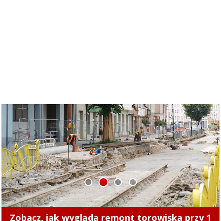
1
2
3
4
Zmiany cen ciepła w Elblągu. Nowe stawki