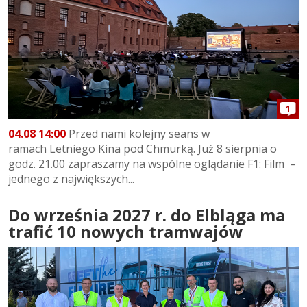
1
04.08 14:00
Przed nami kolejny seans w
ramach Letniego Kina pod Chmurką. Już 8 sierpnia o
godz. 21.00 zapraszamy na wspólne oglądanie F1: Film –
jednego z największych...
Do września 2027 r. do Elbląga ma
trafić 10 nowych tramwajów