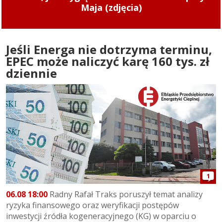
zaczęły obowiązywać od 1 sierpnia 2026 r.
Jeśli Energa nie dotrzyma terminu,
EPEC może naliczyć karę 160 tys. zł
dziennie
1
06.08 18:00
Radny Rafał Traks poruszył temat analizy
ryzyka finansowego oraz weryfikacji postępów
inwestycji źródła kogeneracyjnego (KG) w oparciu o