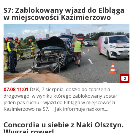
S7: Zablokowany wjazd do Elbląga
w miejscowości Kazimierzowo
2
07.08 11:01
Dziś, 7 sierpnia, doszło do zdarzenia
drogowego, w wyniku którego zablokowany został
jeden pas ruchu - wjazd do Elbląga w miejscowości
Kazimierzowo na S7. Jak informuje nadkom....
Concordia u siebie z Naki Olsztyn.
Wygraj rower!