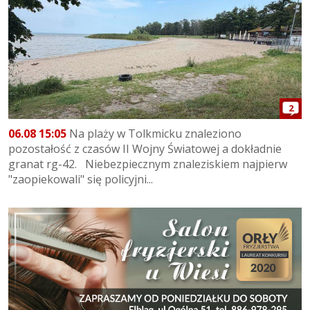
2
06.08 15:05
Na plaży w Tolkmicku znaleziono
pozostałość z czasów II Wojny Światowej a dokładnie
granat rg-42. Niebezpiecznym znaleziskiem najpierw
"zaopiekowali" się policyjni...