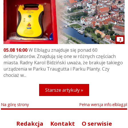
3
05.08 16:00
W Elblągu znajduje się ponad 60
defibrylatorów. Znajdują się one w różnych częściach
miasta. Radny Karol Bidziński uważa, że brakuje takiego
urządzenia w Parku Traugutta i Parku Planty. Czy
chociaż w...
Starsze artykuły »
Na górę strony
Pełna wersja info.elblag.pl
Redakcja
Kontakt
O serwisie