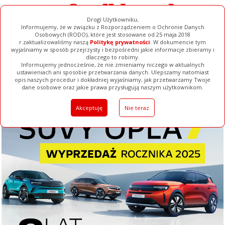
Drogi Użytkowniku,
Informujemy, że w związku z Rozporządzeniem o Ochronie Danych
Osobowych (RODO), które jest stosowane od 25 maja 2018
r.zaktualizowaliśmy naszą
Politykę prywatności
. W dokumencie tym
wyjaśniamy w sposób przejrzysty i bezpośredni jakie informacje zbieramy i
dlaczego to robimy.
Informujemy jednocześnie, że nie zmieniamy niczego w aktualnych
ustawieniach ani sposobie przetwarzania danych. Ulepszamy natomiast
opis naszych procedur i dokładniej wyjaśniamy, jak przetwarzamy Twoje
Galerie
Filmy
Baza Firm
Ogłoszenia
Pełna Wersja
dane osobowe oraz jakie prawa przysługują naszym użytkownikom.
Akceptuję
Nie teraz