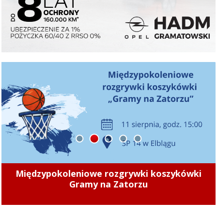
1
2
3
4
5
„Zamiast chodnika jest nieutwardzone
klepisko. To znacząco utrudnia poruszanie się
”