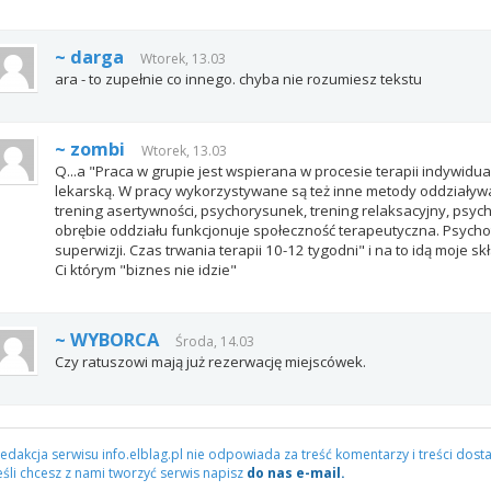
~ darga
Wtorek, 13.03
ara - to zupełnie co innego. chyba nie rozumiesz tekstu
~ zombi
Wtorek, 13.03
Q...a "Praca w grupie jest wspierana w procesie terapii indywidu
lekarską. W pracy wykorzystywane są też inne metody oddziaływa
trening asertywności, psychorysunek, trening relaksacyjny, psyc
obrębie oddziału funkcjonuje społeczność terapeutyczna. Psych
superwizji. Czas trwania terapii 10-12 tygodni" i na to idą moje sk
Ci którym "biznes nie idzie"
~ WYBORCA
Środa, 14.03
Czy ratuszowi mają już rezerwację miejscówek.
edakcja serwisu info.elblag.pl nie odpowiada za treść komentarzy i treści dosta
eśli chcesz z nami tworzyć serwis napisz
do nas e-mail.