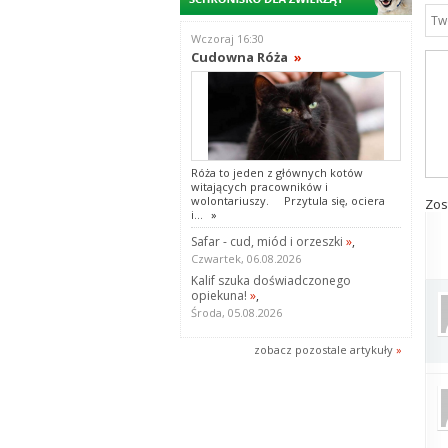
Wczoraj 16:30
Cudowna Róża
»
Róża to jeden z głównych kotów
witających pracowników i
wolontariuszy. Przytula się, ociera
Zos
i...
»
Safar - cud, miód i orzeszki
»
,
Czwartek, 06.08.2026
Kalif szuka doświadczonego
opiekuna!
»
,
Środa, 05.08.2026
zobacz pozostale artykuły
»