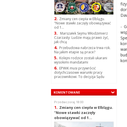
fi
dor
Daw
2.
Zmiany cen ciepła w Elblągu.
"Nowe stawki zaczęły obowiązywać
- G
od 1...
wsp
3.
Marszałek Sejmu Włodzimierz
Spe
Czarzasty: Ludzie mają prawo żyć,
jak chcą
kor
4.
Przebudowa nabrzeża trwa rok.
war
Na jakim etapie są prace?
bud
5.
Kolejni rodzice zostali ukarani
kon
wysokimi mandatami
6.
EPWiK musi przywrócić
dotychczasowe warunki pracy
pracownikowi. To decyzja Sądu
KOMENTOWANE
Przedwczoraj 18:00
1.
Zmiany cen ciepła w Elblągu.
"Nowe stawki zaczęły
obowiązywać od 1...