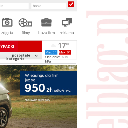
zdjęcia
filmy
baza firm
reklama
17°
YPADKI
Min. 0°
Max. 0°
pozostałe
Ciśnienie: 1018
kategorie
hPa