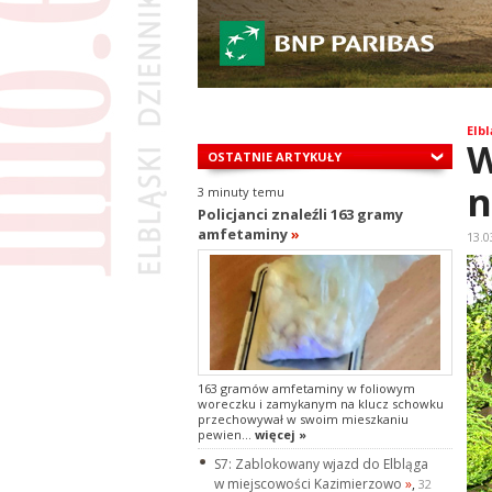
Elbl
W
OSTATNIE ARTYKUŁY
n
3 minuty temu
Policjanci znaleźli 163 gramy
amfetaminy
»
13.0
163 gramów amfetaminy w foliowym
woreczku i zamykanym na klucz schowku
przechowywał w swoim mieszkaniu
pewien...
więcej »
S7: Zablokowany wjazd do Elbląga
w miejscowości Kazimierzowo
»
,
32