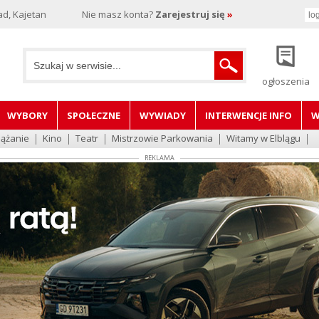
d, Kajetan
Nie masz konta?
Zarejestruj się
»
ogłoszenia
WYBORY
SPOŁECZNE
WYWIADY
INTERWENCJE INFO
W
lążanie
Kino
Teatr
Mistrzowie Parkowania
Witamy w Elblągu
REKLAMA