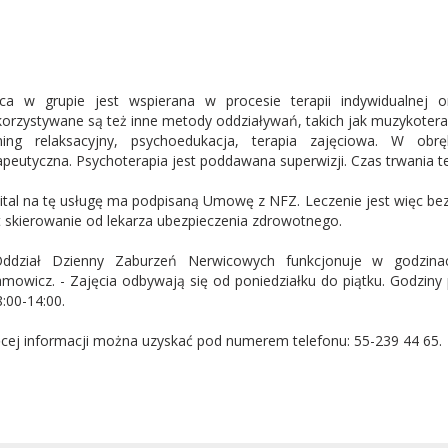
ca w grupie jest wspierana w procesie terapii indywidualnej 
orzystywane są też inne metody oddziaływań, takich jak muzykoterap
ning relaksacyjny, psychoedukacja, terapia zajęciowa. W obrę
apeutyczna. Psychoterapia jest poddawana superwizji. Czas trwania te
ital na tę usługę ma podpisaną Umowę z NFZ. Leczenie jest więc bez
t skierowanie od lekarza ubezpieczenia zdrowotnego.
ddział Dzienny Zaburzeń Nerwicowych funkcjonuje w godzinac
mowicz. - Zajęcia odbywają się od poniedziałku do piątku. Godzin
8:00-14:00.
cej informacji można uzyskać pod numerem telefonu: 55-239 44 65.