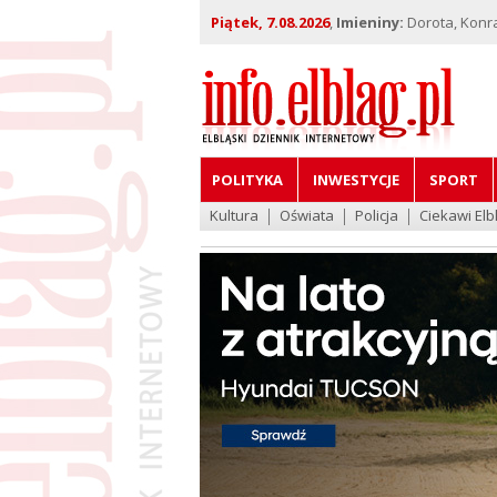
Piątek, 7.08.2026
,
Imieniny:
Dorota, Konra
POLITYKA
INWESTYCJE
SPORT
Kultura
Oświata
Policja
Ciekawi Elb