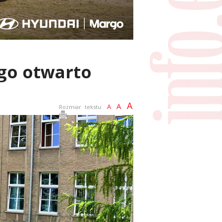
go otwarto
A
A
A
Rozmiar tekstu: