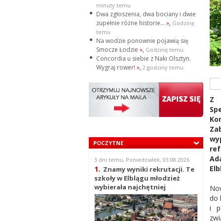
minuty temu
Dwa zgłoszenia, dwa bociany i dwie
zupełnie różne historie...
»
,
Godzinę
temu
Na wodzie ponownie pojawią się
Smocze Łodzie
»
,
Godzinę temu
Concordia u siebie z Naki Olsztyn.
Wygraj rower!
»
,
2 godziny temu
Z 
Sp
Ko
Za
wy
POCZYTNE
re
Ad
3 dni temu, Poniedziałek, 03.08.2026
Elb
1.
Znamy wyniki rekrutacji. Te
szkoły w Elblągu młodzież
wybierała najchętniej
Now
do 
i p
zwi