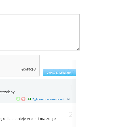
1
potrzebny.
+3
Zgłoś naruszenie zasad
2
 od lat istnieje Arcus. i ma zdaje