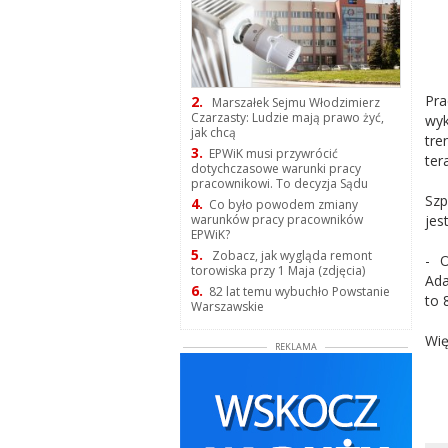
Pra
2.
Marszałek Sejmu Włodzimierz
Czarzasty: Ludzie mają prawo żyć,
wyk
jak chcą
tre
3.
EPWiK musi przywrócić
ter
dotychczasowe warunki pracy
pracownikowi. To decyzja Sądu
Szp
4.
Co było powodem zmiany
jes
warunków pracy pracowników
EPWiK?
5.
Zobacz, jak wygląda remont
- O
torowiska przy 1 Maja (zdjęcia)
Ada
6.
82 lat temu wybuchło Powstanie
to 
Warszawskie
Wię
REKLAMA