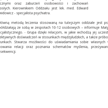
zycznymi oraz zaburzeń osobowości i zachowań
osłych. Kierownikiem Oddziału jest lek. med. Edward
idowicz - specjalista psychiatra.
łówną metodą leczenia stosowaną na tutejszym oddziale jest ps
ółdziałają ze sobą w zespołach 10-12 osobowych – informuje Małg
cjalistycznego. - Grupa dzięki relacjom, w jakie wchodzą jej ucze
ektywnych doświadczeń w stosunkach międzyludzkich, a także pró
unkach. Stwarza możliwości do uświadamiania sobie własnych 
owania relacji oraz poznania schematów myślenia, przeżywan
sekwencji.