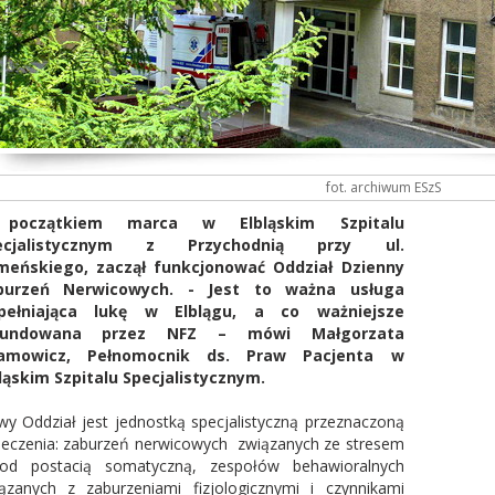
fot. archiwum ESzS
początkiem marca w Elbląskim Szpitalu
ecjalistycznym z Przychodnią przy ul.
meńskiego, zaczął funkcjonować Oddział Dzienny
burzeń Nerwicowych. - Jest to ważna usługa
pełniająca lukę w Elblągu, a co ważniejsze
fundowana przez NFZ – mówi Małgorzata
amowicz, Pełnomocnik ds. Praw Pacjenta w
ląskim Szpitalu Specjalistycznym.
y Oddział jest jednostką specjalistyczną przeznaczoną
leczenia: zaburzeń nerwicowych związanych ze stresem
od postacią somatyczną, zespołów behawioralnych
ązanych z zaburzeniami fizjologicznymi i czynnikami