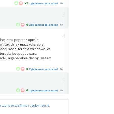
+2
Zgłoś naruszenie zasad
3
0
Zgłoś naruszenie zasad
4
alnej oraz poprzez opiekę
ń, takich jak muzykoterapia,
hoedukacja, terapia zajęciowa. W
oterapia jest poddawana
ładki, a generalnie "leczą" się tam
0
Zgłoś naruszenie zasad
5
0
Zgłoś naruszenie zasad
rczone przez firmy i osoby trzecie.