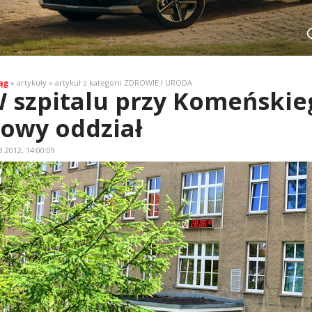
ąg
» artykuły » artykuł z kategorii ZDROWIE I URODA
 szpitalu przy Komeńskie
owy oddział
3.2012, 14:00:09