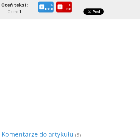
Oceń tekst:
%
%
100.0
0.0
1
Ocen:
Komentarze do artykułu
(5)