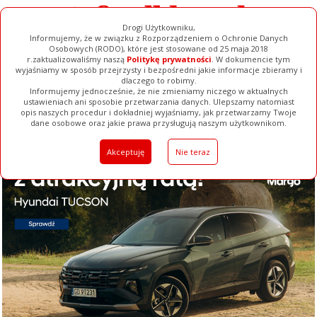
Drogi Użytkowniku,
Informujemy, że w związku z Rozporządzeniem o Ochronie Danych
Osobowych (RODO), które jest stosowane od 25 maja 2018
r.zaktualizowaliśmy naszą
Politykę prywatności
. W dokumencie tym
wyjaśniamy w sposób przejrzysty i bezpośredni jakie informacje zbieramy i
dlaczego to robimy.
Informujemy jednocześnie, że nie zmieniamy niczego w aktualnych
ustawieniach ani sposobie przetwarzania danych. Ulepszamy natomiast
opis naszych procedur i dokładniej wyjaśniamy, jak przetwarzamy Twoje
Galerie
Filmy
Baza Firm
Ogłoszenia
Pełna Wersja
dane osobowe oraz jakie prawa przysługują naszym użytkownikom.
Akceptuję
Nie teraz