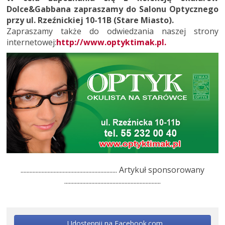
Dolce&Gabbana zapraszamy do Salonu Optycznego
przy ul. Rzeźnickiej 10-11B (Stare Miasto).
Zapraszamy także do odwiedzania naszej strony
internetowej:
http://www.optyktimak.pl.
................................................................ Artykuł sponsorowany
................................................................
Udostępnij na Facebook.com