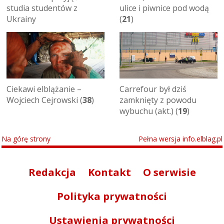
studia studentów z
ulice i piwnice pod wodą
Ukrainy
(
21
)
Ciekawi elblążanie –
Carrefour był dziś
Wojciech Cejrowski (
38
)
zamknięty z powodu
wybuchu (akt.) (
19
)
Na górę strony
Pełna wersja info.elblag.pl
Redakcja
Kontakt
O serwisie
Polityka prywatności
Ustawienia prywatności