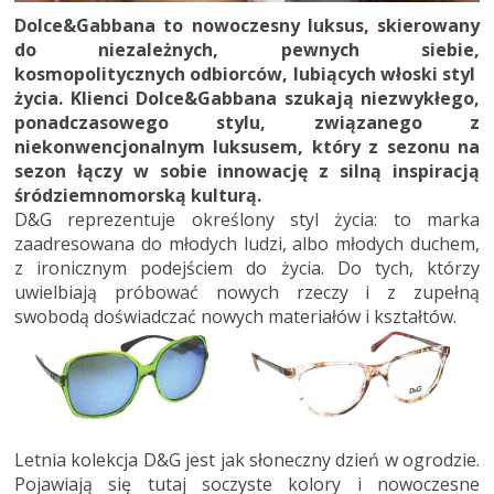
Dolce&Gabbana to nowoczesny luksus, skierowany
do niezależnych, pewnych siebie,
kosmopolitycznych odbiorców, lubiących włoski styl
życia. Klienci Dolce&Gabbana szukają niezwykłego,
ponadczasowego stylu, związanego z
niekonwencjonalnym luksusem, który z sezonu na
sezon łączy w sobie innowację z silną inspiracją
śródziemnomorską kulturą.
D&G reprezentuje określony styl życia: to marka
zaadresowana do młodych ludzi, albo młodych duchem,
z ironicznym podejściem do życia. Do tych, którzy
uwielbiają próbować nowych rzeczy i z zupełną
swobodą doświadczać nowych materiałów i kształtów.
Letnia kolekcja D&G jest jak słoneczny dzień w ogrodzie.
Pojawiają się tutaj soczyste kolory i nowoczesne