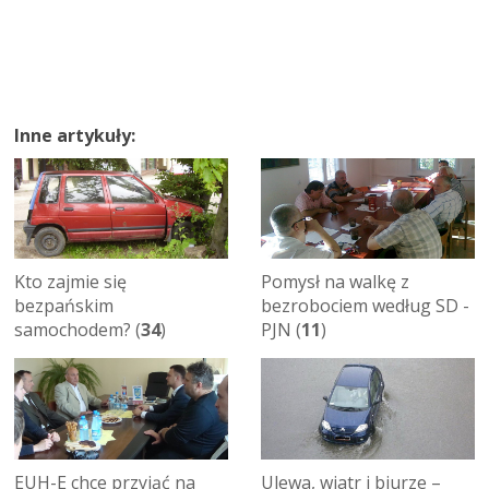
Inne artykuły:
Kto zajmie się
Pomysł na walkę z
bezpańskim
bezrobociem według SD -
samochodem? (
34
)
PJN (
11
)
EUH-E chce przyjąć na
Ulewa, wiatr i biurze –