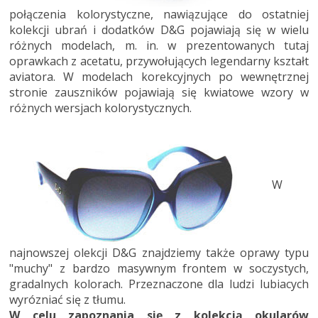
połączenia kolorystyczne, nawiązujące do ostatniej
kolekcji ubrań i dodatków D&G pojawiają się w wielu
różnych modelach, m. in. w prezentowanych tutaj
oprawkach z acetatu, przywołujących legendarny kształt
aviatora. W modelach korekcyjnych po wewnętrznej
stronie zauszników pojawiają się kwiatowe wzory w
różnych wersjach kolorystycznych.
W
najnowszej olekcji D&G znajdziemy także oprawy typu
"muchy" z bardzo masywnym frontem w soczystych,
gradalnych kolorach. Przeznaczone dla ludzi lubiacych
wyrózniać się z tłumu.
W celu zapoznania się z kolekcją okularów