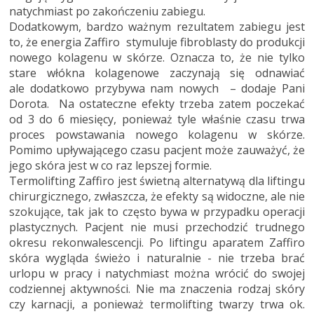
natychmiast po zakończeniu zabiegu.
Dodatkowym, bardzo ważnym rezultatem zabiegu jest
to, że energia Zaffiro stymuluje fibroblasty do produkcji
nowego kolagenu w skórze. Oznacza to, że nie tylko
stare włókna kolagenowe zaczynają się odnawiać
ale dodatkowo przybywa nam nowych – dodaje Pani
Dorota. Na ostateczne efekty trzeba zatem poczekać
od 3 do 6 miesięcy, ponieważ tyle właśnie czasu trwa
proces powstawania nowego kolagenu w skórze.
Pomimo upływającego czasu pacjent może zauważyć, że
jego skóra jest w co raz lepszej formie.
Termolifting Zaffiro jest świetną alternatywą dla liftingu
chirurgicznego, zwłaszcza, że efekty są widoczne, ale nie
szokujące, tak jak to często bywa w przypadku operacji
plastycznych. Pacjent nie musi przechodzić trudnego
okresu rekonwalescencji. Po liftingu aparatem Zaffiro
skóra wygląda świeżo i naturalnie - nie trzeba brać
urlopu w pracy i natychmiast można wrócić do swojej
codziennej aktywności. Nie ma znaczenia rodzaj skóry
czy karnacji, a ponieważ termolifting twarzy trwa ok.