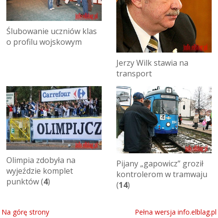
Ślubowanie uczniów klas
o profilu wojskowym
Jerzy Wilk stawia na
transport
Olimpia zdobyła na
Pijany „gapowicz” groził
wyjeździe komplet
kontrolerom w tramwaju
punktów (
4
)
(
14
)
Na górę strony
Pełna wersja info.elblag.pl