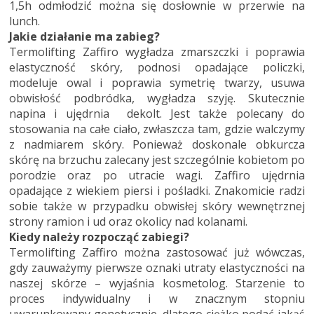
1,5h odmłodzić można się dosłownie w przerwie na
lunch.
Jakie działanie ma zabieg?
Termolifting Zaffiro wygładza zmarszczki i poprawia
elastyczność skóry, podnosi opadające policzki,
modeluje owal i poprawia symetrię twarzy, usuwa
obwisłość podbródka, wygładza szyję. Skutecznie
napina i ujędrnia dekolt. Jest także polecany do
stosowania na całe ciało, zwłaszcza tam, gdzie walczymy
z nadmiarem skóry. Ponieważ doskonale obkurcza
skórę na brzuchu zalecany jest szczególnie kobietom po
porodzie oraz po utracie wagi. Zaffiro ujędrnia
opadające z wiekiem piersi i pośladki. Znakomicie radzi
sobie także w przypadku obwisłej skóry wewnętrznej
strony ramion i ud oraz okolicy nad kolanami.
Kiedy należy rozpocząć zabiegi?
Termolifting Zaffiro można zastosować już wówczas,
gdy zauważymy pierwsze oznaki utraty elastyczności na
naszej skórze – wyjaśnia kosmetolog. Starzenie to
proces indywidualny i w znacznym stopniu