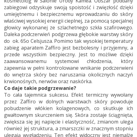
kosmetolog w Salonie Urody Kamea. Obszar poddany
zabiegowi odzyskuje swoją spoistość i zwięzłość dzięki
umiejętnemu i bezpiecznemu wprowadzaniu do skóry
właściwej wysokiej energii cieplnej, za pomocą specjalnej
głowicy wykonanej ze szlachetnego szkła szafirowego.
Daleka podczerwień podgrzewa głębokie warstwy skóry
do ok. 65o Celsjusza. Pomimo tak wysokiej temperatury
zabieg aparatem Zaffiro jest bezbolesny i przyjemny, a
przede wszystkim bezpieczny. Jest to możliwe dzięki
zaawansowanemu systemowi chłodzenia, który
zapewnia w pełni kontrolowane wnikanie podczerwieni
do wnętrza skóry bez naruszania okolicznych naczyń
krwionośnych, nerwów oraz naskórka.
Co daje takie podgrzewanie?
To cała tajemnica sukcesu. Efekt termiczny wywołany
przez Zaffiro w dolnych warstwach skóry powoduje
pobudzenie włókien kolagenowych, co skutkuje ich
gwałtownym skurczeniem się. Skóra zostaje ściągnięta,
zwiększa się jej napięcie i elastyczność, zmianom ulega
również jej struktura, a zmarszczki w znacznym stopniu
ulegają wygładzeniu. Ten efekt widoczny jest niemalże