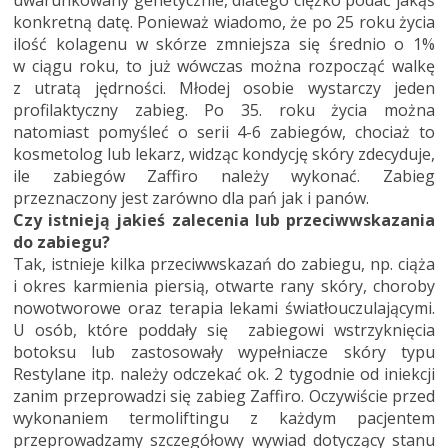
uwarunkowany genetycznie, dlatego ciężko podać jakąś
konkretną datę. Ponieważ wiadomo, że po 25 roku życia
ilość kolagenu w skórze zmniejsza się średnio o 1%
w ciągu roku, to już wówczas można rozpocząć walkę
z utratą jędrności. Młodej osobie wystarczy jeden
profilaktyczny zabieg. Po 35. roku życia można
natomiast pomyśleć o serii 4-6 zabiegów, chociaż to
kosmetolog lub lekarz, widząc kondycję skóry zdecyduje,
ile zabiegów Zaffiro należy wykonać. Zabieg
przeznaczony jest zarówno dla pań jak i panów.
Czy istnieją jakieś zalecenia lub przeciwwskazania
do zabiegu?
Tak, istnieje kilka przeciwwskazań do zabiegu, np. ciąża
i okres karmienia piersią, otwarte rany skóry, choroby
nowotworowe oraz terapia lekami światłouczulającymi.
U osób, które poddały się zabiegowi wstrzyknięcia
botoksu lub zastosowały wypełniacze skóry typu
Restylane itp. należy odczekać ok. 2 tygodnie od iniekcji
zanim przeprowadzi się zabieg Zaffiro. Oczywiście przed
wykonaniem termoliftingu z każdym pacjentem
przeprowadzamy szczegółowy wywiad dotyczący stanu