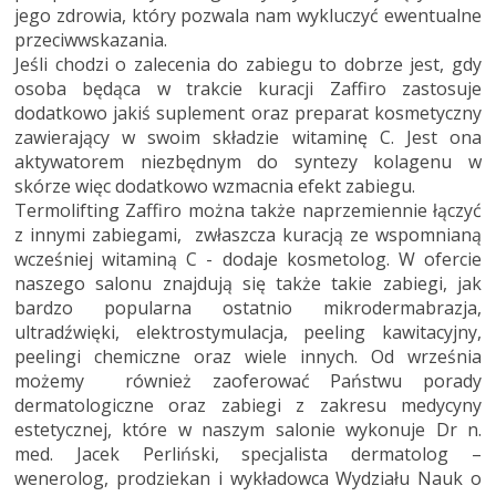
jego zdrowia, który pozwala nam wykluczyć ewentualne
przeciwwskazania.
Jeśli chodzi o zalecenia do zabiegu to dobrze jest, gdy
osoba będąca w trakcie kuracji Zaffiro zastosuje
dodatkowo jakiś suplement oraz preparat kosmetyczny
zawierający w swoim składzie witaminę C. Jest ona
aktywatorem niezbędnym do syntezy kolagenu w
skórze więc dodatkowo wzmacnia efekt zabiegu.
Termolifting Zaffiro można także naprzemiennie łączyć
z innymi zabiegami, zwłaszcza kuracją ze wspomnianą
wcześniej witaminą C - dodaje kosmetolog. W ofercie
naszego salonu znajdują się także takie zabiegi, jak
bardzo popularna ostatnio mikrodermabrazja,
ultradźwięki, elektrostymulacja, peeling kawitacyjny,
peelingi chemiczne oraz wiele innych. Od września
możemy również zaoferować Państwu porady
dermatologiczne oraz zabiegi z zakresu medycyny
estetycznej, które w naszym salonie wykonuje Dr n.
med. Jacek Perliński, specjalista dermatolog –
wenerolog, prodziekan i wykładowca Wydziału Nauk o