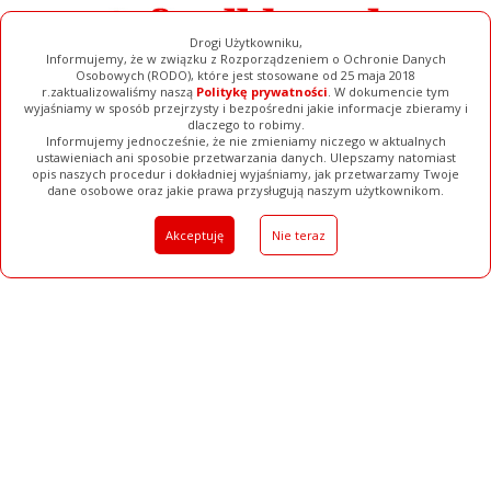
Drogi Użytkowniku,
Informujemy, że w związku z Rozporządzeniem o Ochronie Danych
Osobowych (RODO), które jest stosowane od 25 maja 2018
r.zaktualizowaliśmy naszą
Politykę prywatności
. W dokumencie tym
wyjaśniamy w sposób przejrzysty i bezpośredni jakie informacje zbieramy i
dlaczego to robimy.
Informujemy jednocześnie, że nie zmieniamy niczego w aktualnych
ustawieniach ani sposobie przetwarzania danych. Ulepszamy natomiast
opis naszych procedur i dokładniej wyjaśniamy, jak przetwarzamy Twoje
Galerie
Filmy
Baza Firm
Ogłoszenia
Pełna Wersja
dane osobowe oraz jakie prawa przysługują naszym użytkownikom.
Akceptuję
Nie teraz