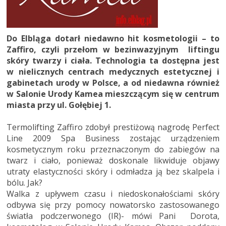
Do Elbląga dotarł niedawno hit kosmetologii – to
Zaffiro, czyli przełom w bezinwazyjnym liftingu
skóry twarzy i ciała. Technologia ta dostępna jest
w nielicznych centrach medycznych estetycznej i
gabinetach urody w Polsce, a od niedawna również
w Salonie Urody Kamea mieszczącym się w centrum
miasta przy ul. Gołębiej 1.
Termolifting Zaffiro zdobył prestiżową nagrodę Perfect
Line 2009 Spa Business zostając urządzeniem
kosmetycznym roku przeznaczonym do zabiegów na
twarz i ciało, ponieważ doskonale likwiduje objawy
utraty elastyczności skóry i odmładza ją bez skalpela i
bólu. Jak?
Walka z upływem czasu i niedoskonałościami skóry
odbywa się przy pomocy nowatorsko zastosowanego
światła podczerwonego (IR)- mówi Pani Dorota,