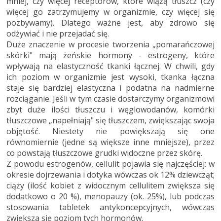
mniej, czy więcej receptorów, które wiążą tłuszcz (czy
więcej go zatrzymujemy w organizmie, czy więcej się
pozbywamy). Dlatego ważne jest, aby zdrowo się
odżywiać i nie przejadać się.
Duże znaczenie w procesie tworzenia „pomarańczowej
skórki" mają żeńskie hormony - estrogeny, które
wpływają na elastyczność tkanki łącznej. W chwili, gdy
ich poziom w organizmie jest wysoki, tkanka łączna
staje się bardziej elastyczna i podatna na nadmierne
rozciąganie. Jeśli w tym czasie dostarczymy organizmowi
zbyt duże ilości tłuszczu i węglowodanów, komórki
tłuszczowe „napełniają" się tłuszczem, zwiększając swoja
objętość. Niestety nie powiększają się one
równomiernie (jedne są większe inne mniejsze), przez
co powstają tłuszczowe grudki widoczne przez skórę.
Z powodu estrogenów, cellulit pojawia się najczęściej: w
okresie dojrzewania i dotyka wówczas ok 12% dziewcząt;
ciąży (ilość kobiet z widocznym cellulitem zwiększa się
dodatkowo o 20 %), menopauzy (ok. 25%), lub podczas
stosowania tabletek antykoncepcyjnych, wówczas
zwiększa się poziom tych hormonów.