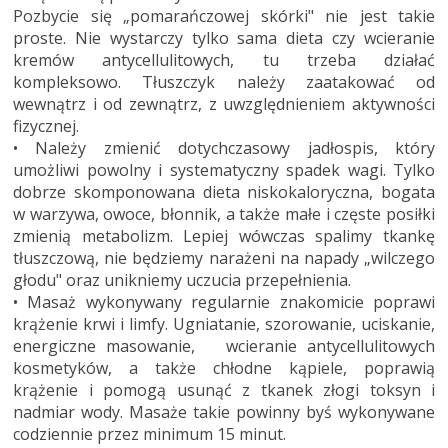
Pozbycie się „pomarańczowej skórki" nie jest takie
proste. Nie wystarczy tylko sama dieta czy wcieranie
kremów antycellulitowych, tu trzeba działać
kompleksowo. Tłuszczyk należy zaatakować od
wewnątrz i od zewnątrz, z uwzględnieniem aktywności
fizycznej.
• Należy zmienić dotychczasowy jadłospis, który
umożliwi powolny i systematyczny spadek wagi. Tylko
dobrze skomponowana dieta niskokaloryczna, bogata
w warzywa, owoce, błonnik, a także małe i częste posiłki
zmienią metabolizm. Lepiej wówczas spalimy tkankę
tłuszczową, nie będziemy narażeni na napady „wilczego
głodu" oraz unikniemy uczucia przepełnienia.
• Masaż wykonywany regularnie znakomicie poprawi
krążenie krwi i limfy. Ugniatanie, szorowanie, uciskanie,
energiczne masowanie, wcieranie antycellulitowych
kosmetyków, a także chłodne kąpiele, poprawią
krążenie i pomogą usunąć z tkanek złogi toksyn i
nadmiar wody. Masaże takie powinny byś wykonywane
codziennie przez minimum 15 minut.