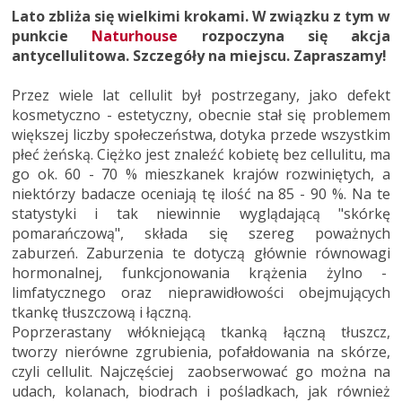
Lato zbliża się wielkimi krokami. W związku z tym w
punkcie
Naturhouse
rozpoczyna się akcja
antycellulitowa. Szczegóły na miejscu. Zapraszamy!
Przez wiele lat cellulit był postrzegany, jako defekt
kosmetyczno - estetyczny, obecnie stał się problemem
większej liczby społeczeństwa, dotyka przede wszystkim
płeć żeńską. Ciężko jest znaleźć kobietę bez cellulitu, ma
go ok. 60 - 70 % mieszkanek krajów rozwiniętych, a
niektórzy badacze oceniają tę ilość na 85 - 90 %. Na te
statystyki i tak niewinnie wyglądającą "skórkę
pomarańczową", składa się szereg poważnych
zaburzeń. Zaburzenia te dotyczą głównie równowagi
hormonalnej, funkcjonowania krążenia żylno -
limfatycznego oraz nieprawidłowości obejmujących
tkankę tłuszczową i łączną.
Poprzerastany włókniejącą tkanką łączną tłuszcz,
tworzy nierówne zgrubienia, pofałdowania na skórze,
czyli cellulit. Najczęściej zaobserwować go można na
udach, kolanach, biodrach i pośladkach, jak również