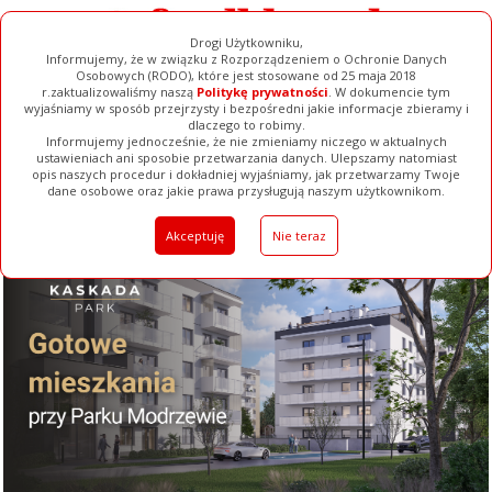
Drogi Użytkowniku,
Informujemy, że w związku z Rozporządzeniem o Ochronie Danych
Osobowych (RODO), które jest stosowane od 25 maja 2018
r.zaktualizowaliśmy naszą
Politykę prywatności
. W dokumencie tym
wyjaśniamy w sposób przejrzysty i bezpośredni jakie informacje zbieramy i
dlaczego to robimy.
Informujemy jednocześnie, że nie zmieniamy niczego w aktualnych
ustawieniach ani sposobie przetwarzania danych. Ulepszamy natomiast
opis naszych procedur i dokładniej wyjaśniamy, jak przetwarzamy Twoje
Galerie
Filmy
Baza Firm
Ogłoszenia
Pełna Wersja
dane osobowe oraz jakie prawa przysługują naszym użytkownikom.
Akceptuję
Nie teraz