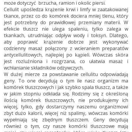
może dotyczyć brzucha, ramion i okolic piersi.
Cellulit upośledza krążenie krwi i limfy w zaatakowanej
tkance, przez co do komórek dociera mniej tlenu, który
jest potrzebny do prawidłowej przemiany materii. W
efekcie tłuszcz nie ulega spaleniu, tylko zalega w
tkankach, utrudniając odpływ wody i toksyn. Dlatego,
aby poprawić krążenie dobrze jest wykonywać
codzienny masaż połączony z wcieraniem preparatów
antycellulitowych, najlepiej po kąpieli. Wówczas skóra
jest rozluźniona i rozgrzana, co ułatwia masaż i
wchłanianie składników odżywczych.
W dużej mierze za powstawanie cellulitu odpowiadają
geny. To one decydują o tym ile nasz organizm ma
komórek tłuszczowych i jak szybko spala tłuszcz, a także
w jakim stopniu odkłada się. Rodzimy się z określoną
ilością komórek tłuszczowych, nie produkujemy ich
więcej, tylko, gdy dostarczymy naszemu organizmowi
zbyt dużo kalorii, więcej niż spalimy, wówczas komórki
wypełniają się zbędnym tłuszczem. Geny decydują
również o tym, czy nasze komórki tłuszczowe mają