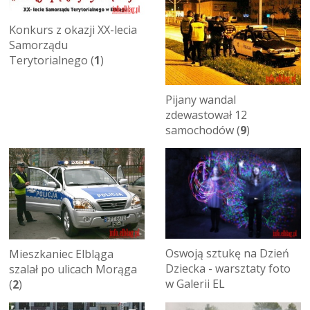
Konkurs z okazji XX-lecia
Samorządu
Terytorialnego (
1
)
Pijany wandal
zdewastował 12
samochodów (
9
)
Oswoją sztukę na Dzień
Mieszkaniec Elbląga
Dziecka - warsztaty foto
szalał po ulicach Morąga
w Galerii EL
(
2
)