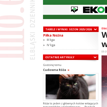
Elbl
TABELE I WYNIKI: SEZON 2025/2026
W
Piłka Nożna
»
III liga
w
»
IV liga
09.0
OSTATNIE ARTYKUŁY
Godzinę temu
Cudowna Róża
»
Róża to jeden z głównych kotów witających
pracowników i wolontariuszy. Przytula