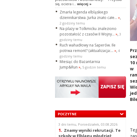
się, ociera i...
więcej »
Zmarła legenda elbląskiego
dziennikarstwa. Jurka znało całe...
»
,
2 godziny temu
Na plaży w Tolkmicku znaleziono
pozostałość z czasów II Wojny...
»
,
3
godziny temu
Ruch wahadłowy na Saperów. Ile
Pr
potrwa remont? (aktualizacja:...
»
,
4
sez
godziny temu
Miesiąc do Bażantarnia
10 
Jump&Run
»
,
5 godzin temu
w 
ra
se
Wi
jed
Bil
POCZYTNE
3 dni temu, Poniedziałek, 03.08.2026
Te
1.
Znamy wyniki rekrutacji. Te
zap
szkoły w Elblągu młodzież