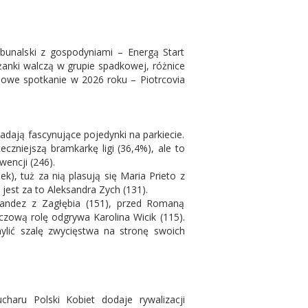
ybunalski z gospodyniami – Energą Start
lążanki walczą w grupie spadkowej, różnice
sowe spotkanie w 2026 roku – Piotrcovia
dają fascynujące pojedynki na parkiecie.
zniejszą bramkarkę ligi (36,4%), ale to
wencji (246).
, tuż za nią plasują się Maria Prieto z
 jest za to Aleksandra Zych (131).
ernandez z Zagłębia (151), przed Romaną
luczową rolę odgrywa Karolina Wicik (115).
lić szalę zwycięstwa na stronę swoich
charu Polski Kobiet dodaje rywalizacji