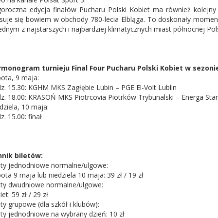
oroczna edycja finałów Pucharu Polski Kobiet ma również kolejny
suje się bowiem w obchody 780-lecia Elbląga. To doskonały momen
ednym z najstarszych i najbardziej klimatycznych miast północnej Pols
monogram turnieju Final Four Pucharu Polski Kobiet w sezonie
ota, 9 maja:
z. 15.30: KGHM MKS Zagłębie Lubin – PGE El-Volt Lublin
z. 18.00: KRASOŃ MKS Piotrcovia Piotrków Trybunalski – Energa Start
dziela, 10 maja:
z. 15.00: finał
nik biletów:
ety jednodniowe normalne/ulgowe:
ota 9 maja lub niedziela 10 maja: 39 zł / 19 zł
ety dwudniowe normalne/ulgowe:
et: 59 zł / 29 zł
ety grupowe (dla szkół i klubów):
ety jednodniowe na wybrany dzień: 10 zł