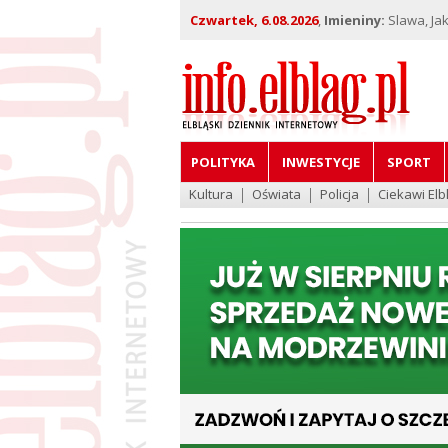
Czwartek, 6.08.2026
,
Imieniny:
Slawa, Jak
POLITYKA
INWESTYCJE
SPORT
Kultura
Oświata
Policja
Ciekawi Elb