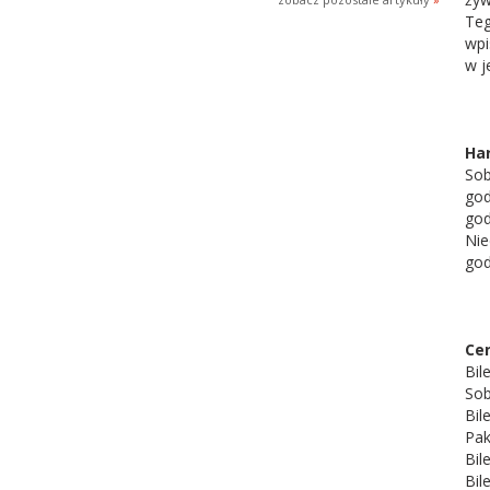
Teg
wpi
w j
Har
Sob
god
god
Nie
god
Cen
Bil
Sob
Bil
Paki
Bil
Bil