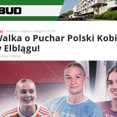
ąg
» artykuły » artykuł z kategorii SPORT
alka o Puchar Polski Kobie
 Elblągu!
5.2026, 10:00:00