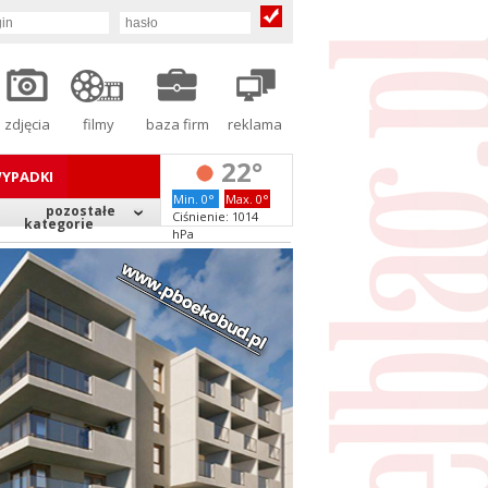
zdjęcia
filmy
baza firm
reklama
22°
YPADKI
Min. 0°
Max. 0°
pozostałe
Ciśnienie: 1014
kategorie
hPa