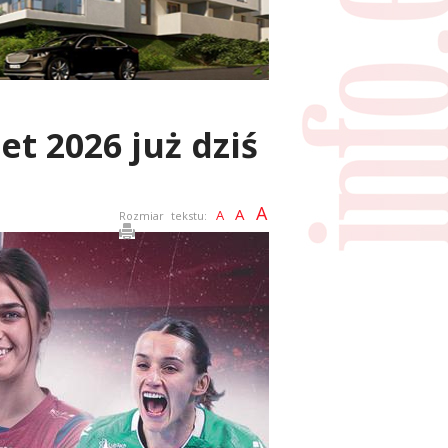
t 2026 już dziś
A
A
A
Rozmiar tekstu: