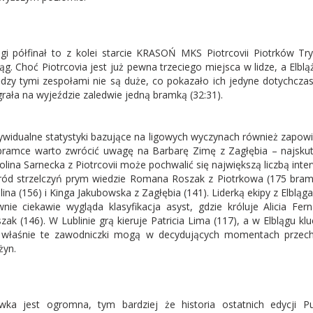
gi półfinał to z kolei starcie KRASOŃ MKS Piotrcovii Piotrków Tr
ląg. Choć Piotrcovia jest już pewna trzeciego miejsca w lidze, a Elb
dzy tymi zespołami nie są duże, co pokazało ich jedyne dotychcza
rała na wyjeździe zaledwie jedną bramką (32:31).
ywidualne statystyki bazujące na ligowych wyczynach również zapowia
ramce warto zwrócić uwagę na Barbarę Zimę z Zagłębia – najskutec
olina Sarnecka z Piotrcovii może pochwalić się największą liczbą inter
ód strzelczyń prym wiedzie Romana Roszak z Piotrkowa (175 bramek)
lina (156) i Kinga Jakubowska z Zagłębia (141). Liderką ekipy z Elbląga
nie ciekawie wygląda klasyfikacja asyst, gdzie króluje Alicia F
zak (146). W Lublinie grą kieruje Patricia Lima (117), a w Elblągu k
właśnie te zawodniczki mogą w decydujących momentach przechy
żyn.
wka jest ogromna, tym bardziej że historia ostatnich edycji Pu