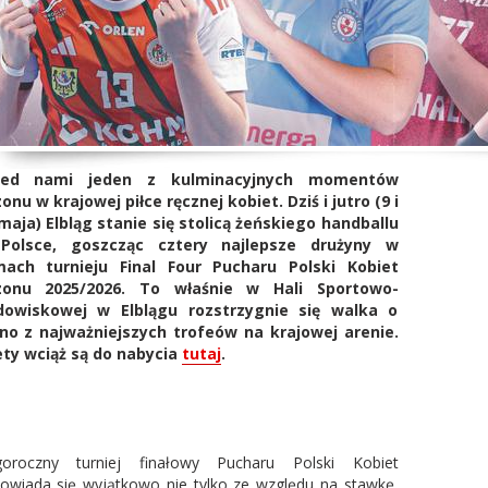
zed nami jeden z kulminacyjnych momentów
onu w krajowej piłce ręcznej kobiet. Dziś i jutro (9 i
maja) Elbląg stanie się stolicą żeńskiego handballu
Polsce, goszcząc cztery najlepsze drużyny w
mach turnieju Final Four Pucharu Polski Kobiet
zonu 2025/2026. To właśnie w Hali Sportowo-
dowiskowej w Elblągu rozstrzygnie się walka o
no z najważniejszych trofeów na krajowej arenie.
ety wciąż są do nabycia
tutaj
.
goroczny turniej finałowy Pucharu Polski Kobiet
owiada się wyjątkowo nie tylko ze względu na stawkę,