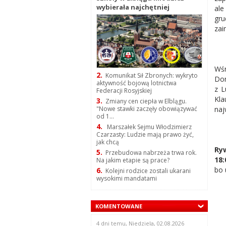
wybierała najchętniej
ale
gru
zai
Wśr
2.
Komunikat Sił Zbronych: wykryto
Dom
aktywność bojową lotnictwa
z L
Federacji Rosyjskiej
Kla
3.
Zmiany cen ciepła w Elblągu.
naj
"Nowe stawki zaczęły obowiązywać
od 1...
4.
Marszałek Sejmu Włodzimierz
Czarzasty: Ludzie mają prawo żyć,
jak chcą
Ryw
5.
Przebudowa nabrzeża trwa rok.
18:
Na jakim etapie są prace?
bo 
6.
Kolejni rodzice zostali ukarani
wysokimi mandatami
KOMENTOWANE
4 dni temu, Niedziela, 02.08.2026