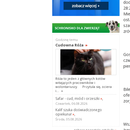
dod
28:
Mie
ost
sza
zró
Godzinę temu
Cudowna Róża
»
Gos
czw
pie
Róża to jeden z głównych kotów
witających pracowników i
wolontariuszy. Przytula się, ociera
Bil
i...
»
ofe
Safar - cud, miód i orzeszki
»
,
zor
Czwartek, 06.08.2026
Kalif szuka doświadczonego
opiekuna!
»
,
Środa, 05.08.2026
Wsz
żyw
zobacz pozostale artykuły
»