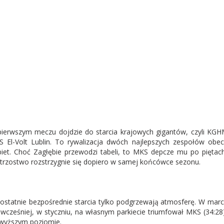
ierwszym meczu dojdzie do starcia krajowych gigantów, czyli KGH
 El-Volt Lublin. To rywalizacja dwóch najlepszych zespołów ob
iet. Choć Zagłębie przewodzi tabeli, to MKS depcze mu po piętac
trzostwo rozstrzygnie się dopiero w samej końcówce sezonu.
 ostatnie bezpośrednie starcia tylko podgrzewają atmosferę. W marcu
 wcześniej, w styczniu, na własnym parkiecie triumfował MKS (34:2
wyższym poziomie.