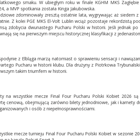
atkowego smaku. W ubiegłym roku w finale KGHM MKS Zagłębie L
24, a MVP spotkania została Kinga Jakubowska.
dziowe zdominowały zresztą ostatnie lata, wygrywając aż siedem z d
atnie. Z kolei PGE MKS El-Volt Lublin wciąż pozostaje rekordzistą po
nsą zdobycia dwunastego Pucharu Polski w historii. Jeśli jednak po 
wnają się na pierwszym miejscu historycznej klasyfikacji z jedenast
podynie z Elbląga marzą natomiast o sprawieniu sensacji i nawiązani
artego Pucharu w historii klubu. Dla drużyny z Piotrkowa Trybunals
rwszym takim triumfem w historii.
ety na wszystkie mecze Final Four Pucharu Polski Kobiet 2026 s
rtę cenową, obejmującą zarówno bilety jednodniowe, jak i karnety d
ganizowanych i osób z niepełnosprawnościami.
ystkie mecze turnieju Final Four Pucharu Polski Kobiet w sezonie 
o na kanale Polsat Sport 3.