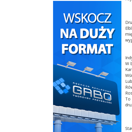
Dru
Elb
mię
wyg
Ind
W b
Kar
Wśr
Lub
Rów
Ros
To 
dru
Sta