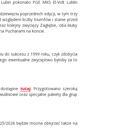
ubin pokonało PGE MKS El-Volt Lublin
ziewięciu poprzednich edycji, w tym trzy
d względem liczby triumfów i stanie przed
raz kolejny zwycięży Zagłębie, oba kluby
oma Pucharami na koncie.
u do sukcesu z 1999 roku, czyli zdobycia
kiego ewentualne zwycięstwo byłoby za to
ą dostępne
tutaj
. Przygotowano szeroką
wudniowe oraz specjalne pakiety dla grup
2025/2026 będzie można obejrzeć także na