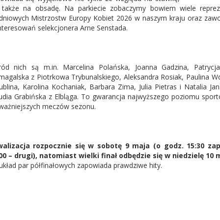
 także na obsadę. Na parkiecie zobaczymy bowiem wiele repreze
dniowych Mistrzostw Europy Kobiet 2026 w naszym kraju oraz zawo
nteresowań selekcjonera Arne Senstada.
ód nich są m.in. Marcelina Polańska, Joanna Gadzina, Patrycj
agalska z Piotrkowa Trybunalskiego, Aleksandra Rosiak, Paulina Wd
ublina, Karolina Kochaniak, Barbara Zima, Julia Pietras i Natalia J
udia Grabińska z Elbląga. To gwarancja najwyższego poziomu sportow
ważniejszych meczów sezonu.
alizacja rozpocznie się w sobotę 9 maja (o godz. 15:30 zap
00 – drugi), natomiast wielki finał odbędzie się w niedzielę 10 
układ par półfinałowych zapowiada prawdziwe hity.