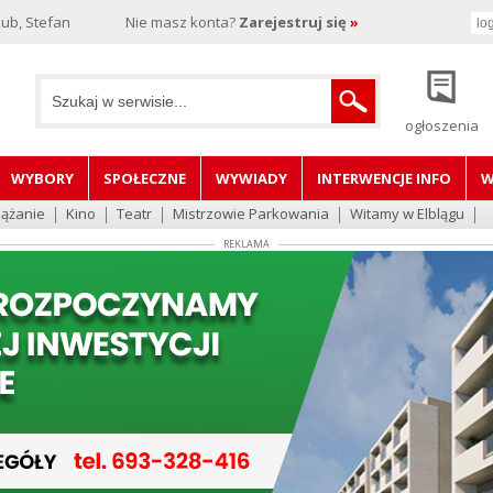
ub, Stefan
Nie masz konta?
Zarejestruj się
»
ogłoszenia
WYBORY
SPOŁECZNE
WYWIADY
INTERWENCJE INFO
W
lążanie
Kino
Teatr
Mistrzowie Parkowania
Witamy w Elblągu
REKLAMA