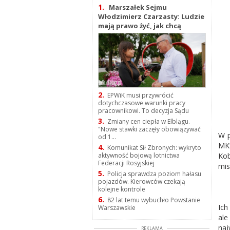
1.
Marszałek Sejmu
Włodzimierz Czarzasty: Ludzie
mają prawo żyć, jak chcą
2.
EPWiK musi przywrócić
dotychczasowe warunki pracy
pracownikowi. To decyzja Sądu
3.
Zmiany cen ciepła w Elblągu.
"Nowe stawki zaczęły obowiązywać
W p
od 1...
MKS
4.
Komunikat Sił Zbronych: wykryto
Kob
aktywność bojową lotnictwa
Federacji Rosyjskiej
mis
5.
Policja sprawdza poziom hałasu
pojazdów. Kierowców czekają
kolejne kontrole
6.
82 lat temu wybuchło Powstanie
Ich
Warszawskie
ale
naj
REKLAMA