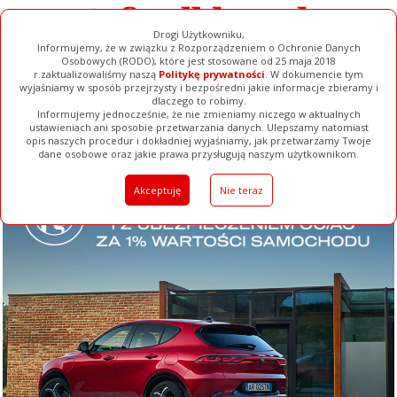
Drogi Użytkowniku,
Informujemy, że w związku z Rozporządzeniem o Ochronie Danych
Osobowych (RODO), które jest stosowane od 25 maja 2018
r.zaktualizowaliśmy naszą
Politykę prywatności
. W dokumencie tym
wyjaśniamy w sposób przejrzysty i bezpośredni jakie informacje zbieramy i
dlaczego to robimy.
Informujemy jednocześnie, że nie zmieniamy niczego w aktualnych
ustawieniach ani sposobie przetwarzania danych. Ulepszamy natomiast
opis naszych procedur i dokładniej wyjaśniamy, jak przetwarzamy Twoje
Galerie
Filmy
Baza Firm
Ogłoszenia
Pełna Wersja
dane osobowe oraz jakie prawa przysługują naszym użytkownikom.
Akceptuję
Nie teraz