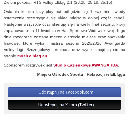
Zieloni pokonali RTS Volley Elbląg 2:1 (23:25, 25:19, 25:15).
Ostatnia kolejka fazy play out odbędzie się 1 kwietnia i wtedy
ostatecznie rozstrzygnie się układ miejsc w dolnej części tabeli.
Następnie wszystkie oczy skierują się na wielki finał sezonu, który
zaplanowano na 11 kwietnia w Hali Sportowo-Widowiskowej. Tego
dnia rozegrane zostaną mecze o trzecie miejsce oraz spotkanie
finałowe, które wyłoni mistrza sezonu 2025/2026 Awangarda
Volley Ligi. Szczegółowy terminarz oraz wyniki znajdują się na
stronie
mosir.elblag.eu
.
Sponsorem rozgrywek jest
Studio Łazienkowe AWANGARDA
.
Miejski Ośrodek Sportu i Rekreacji w Elblągu
Udostępnij na Facebook.com
Udostępnij na X.com (Twitter)