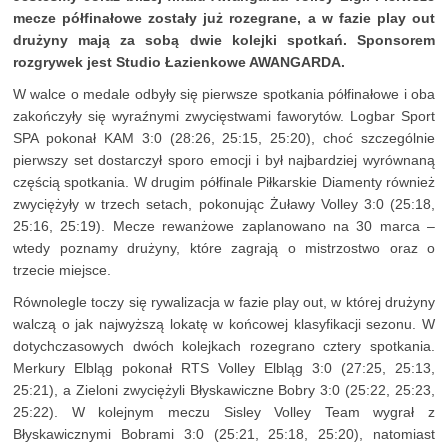
mecze półfinałowe zostały już rozegrane, a w fazie play out
drużyny mają za sobą dwie kolejki spotkań. Sponsorem
rozgrywek jest Studio Łazienkowe AWANGARDA.
W walce o medale odbyły się pierwsze spotkania półfinałowe i oba
zakończyły się wyraźnymi zwycięstwami faworytów. Logbar Sport
SPA pokonał KAM 3:0 (28:26, 25:15, 25:20), choć szczególnie
pierwszy set dostarczył sporo emocji i był najbardziej wyrównaną
częścią spotkania. W drugim półfinale Piłkarskie Diamenty również
zwyciężyły w trzech setach, pokonując Żuławy Volley 3:0 (25:18,
25:16, 25:19). Mecze rewanżowe zaplanowano na 30 marca –
wtedy poznamy drużyny, które zagrają o mistrzostwo oraz o
trzecie miejsce.
Równolegle toczy się rywalizacja w fazie play out, w której drużyny
walczą o jak najwyższą lokatę w końcowej klasyfikacji sezonu. W
dotychczasowych dwóch kolejkach rozegrano cztery spotkania.
Merkury Elbląg pokonał RTS Volley Elbląg 3:0 (27:25, 25:13,
25:21), a Zieloni zwyciężyli Błyskawiczne Bobry 3:0 (25:22, 25:23,
25:22). W kolejnym meczu Sisley Volley Team wygrał z
Błyskawicznymi Bobrami 3:0 (25:21, 25:18, 25:20), natomiast