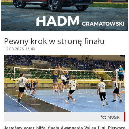
Pewny krok w stronę finału
12.03.2026 16:40
fot. MOSiR
Jesteśmy coraz bliżej finału Awangarda Volley Ligi. Pierwsze