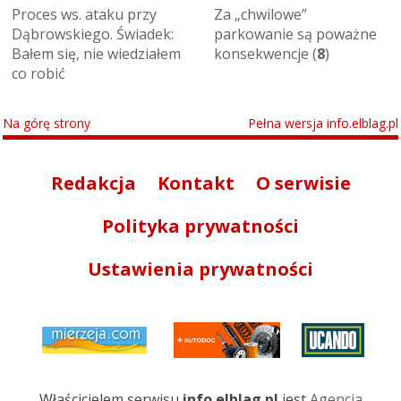
Proces ws. ataku przy
Za „chwilowe”
Dąbrowskiego. Świadek:
parkowanie są poważne
Bałem się, nie wiedziałem
konsekwencje (
8
)
co robić
Na górę strony
Pełna wersja info.elblag.pl
Redakcja
Kontakt
O serwisie
Polityka prywatności
Ustawienia prywatności
Właścicielem serwisu
info.elblag.pl
jest
Agencja