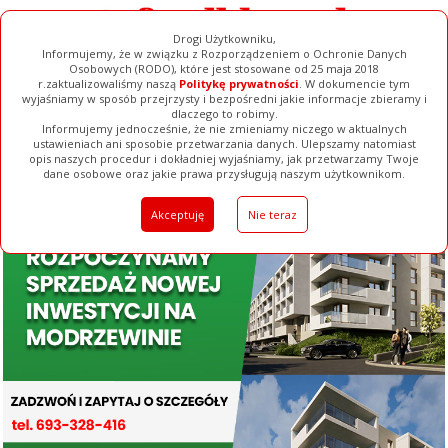
Drogi Użytkowniku,
Informujemy, że w związku z Rozporządzeniem o Ochronie Danych
Osobowych (RODO), które jest stosowane od 25 maja 2018
r.zaktualizowaliśmy naszą
Politykę prywatności
. W dokumencie tym
wyjaśniamy w sposób przejrzysty i bezpośredni jakie informacje zbieramy i
dlaczego to robimy.
Informujemy jednocześnie, że nie zmieniamy niczego w aktualnych
ustawieniach ani sposobie przetwarzania danych. Ulepszamy natomiast
opis naszych procedur i dokładniej wyjaśniamy, jak przetwarzamy Twoje
Galerie
Filmy
Baza Firm
Ogłoszenia
Pełna Wersja
dane osobowe oraz jakie prawa przysługują naszym użytkownikom.
Akceptuję
Nie teraz