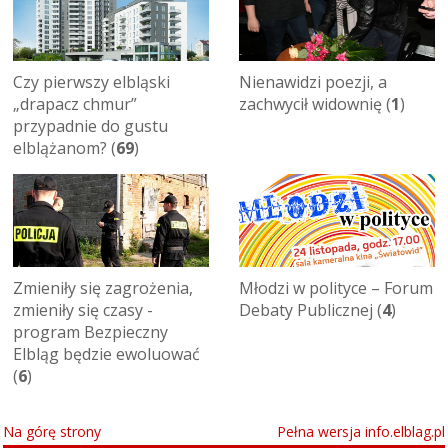
Nienawidzi poezji, a
Czy pierwszy elbląski
zachwycił widownię (
1
)
„drapacz chmur”
przypadnie do gustu
elblążanom? (
69
)
Młodzi w polityce – Forum
Zmieniły się zagrożenia,
Debaty Publicznej (
4
)
zmieniły się czasy -
program Bezpieczny
Elbląg będzie ewoluować
(
6
)
Na górę strony
Pełna wersja info.elblag.pl