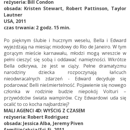
reżyseria: Bill Condon
obsada: Kristen Stewart, Robert Pattinson, Taylor
Lautner
USA, 2011
czas trwania: 2 godz. 15 min.
Po pięknym ślubie i hucznym weselu, Bella i Edward
wyjeżdżają na miesiąc miodowy do Rio de Janeiro. W tym
gorącym mieście karnawału, młodzi mogą wreszcie w
pełni cieszyć się sobą i oddawać namiętności. Wkrótce
Bella odkrywa, że jest w ciąży. Pełne dramatyzmu
narodziny dziecka rozpoczynają łańcuch
nieodwracalnych zdarzeń - Edward decyduje się
podarować Belli nieśmiertelność. Pojawienie się nowego
członka w rodzinie budzie niepokój Volturi –
przywódców świata wampirów. Czy Edwardowi uda się
ocalić to co kocha najbardziej?
MALI AGENCI 4D: WYŚCIG Z CZASEM
reżyseria: Robert Rodriguez
obsada: Jessica Alba, Jeremy Piven
familijn/akcja/Sci-Fi, 2011,