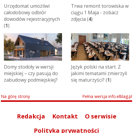
Urzędomat umożliwi
Trwa remont torowiska w
całodobowy odbiór
ciągu 1 Maja - zobacz
dowodów rejestracyjnych
zdjęcia (
4
)
(
1
)
Domy stodoły w wersji
Język polski na start. Z
miejskiej – czy pasują do
jakimi tematami zmierzyli
zabudowy podmiejskiej?
się maturzyści? (
1
)
Na górę strony
Pełna wersja info.elblag.pl
Redakcja
Kontakt
O serwisie
Polityka prywatności