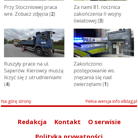
Przy Stoczniowej praca
Za nami 81. rocznica
wre. Zobacz zdjęcia (
2
)
zakończenia II wojny
światowej (
3
)
Ruszyły prace na ul.
Zakończono
Saperów. Kierowcy muszą
postępowanie ws.
liczyć się z utrudnieniami
znęcania się nad
(
4
)
zwierzętami (
1
)
Na górę strony
Pełna wersja info.elblag.pl
Redakcja
Kontakt
O serwisie
Polityka prywatności