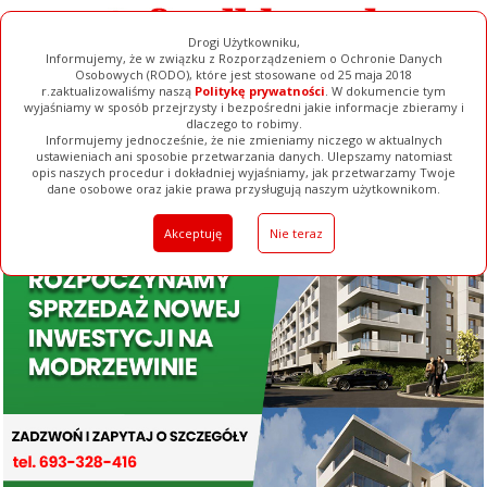
Drogi Użytkowniku,
Informujemy, że w związku z Rozporządzeniem o Ochronie Danych
Osobowych (RODO), które jest stosowane od 25 maja 2018
r.zaktualizowaliśmy naszą
Politykę prywatności
. W dokumencie tym
wyjaśniamy w sposób przejrzysty i bezpośredni jakie informacje zbieramy i
dlaczego to robimy.
Informujemy jednocześnie, że nie zmieniamy niczego w aktualnych
ustawieniach ani sposobie przetwarzania danych. Ulepszamy natomiast
opis naszych procedur i dokładniej wyjaśniamy, jak przetwarzamy Twoje
Galerie
Filmy
Baza Firm
Ogłoszenia
Pełna Wersja
dane osobowe oraz jakie prawa przysługują naszym użytkownikom.
Akceptuję
Nie teraz