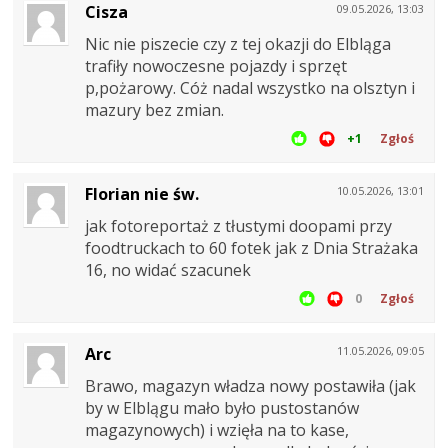
Cisza
09.05.2026, 13:03
Nic nie piszecie czy z tej okazji do Elbląga
trafiły nowoczesne pojazdy i sprzęt
p,pożarowy. Cóż nadal wszystko na olsztyn i
mazury bez zmian.
+1
Zgłoś
Florian nie św.
10.05.2026, 13:01
jak fotoreportaż z tłustymi doopami przy
foodtruckach to 60 fotek jak z Dnia Strażaka
16, no widać szacunek
0
Zgłoś
Arc
11.05.2026, 09:05
Brawo, magazyn władza nowy postawiła (jak
by w Elblągu mało było pustostanów
magazynowych) i wzięła na to kase,