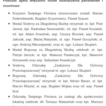
Podczas apelu wręczono liczne odznaczenia państwowe i
resortowe:
Krzyżem Świętego Floriana uhonorowani zostali: Marian
Gołembiewski, Bogdan Grzymowicz, Paweł Szauer.
Medal Srebrny za Długoletnią Służbę otrzymali: st. kpt. Piotr
Janiuk, kpt. Radosław Nowosielski, mł. kpt. Paweł Koziatek,
mł. kpt. Adam Krasiński, asp. Cezary Broniek, asp. Paweł
Jakusik, asp. Błażej Matysiak, st. ogn. Paweł Gurzyński, st.
ogn. Andrzej Mierzejewski, oraz st. ogn. Łukasz Skupień.
Medal Brązowy za Długoletnią Służbę odebrali: st. kpt.
Patryk Jarocki, st. kpt. Mateusz Pawlaczyk, kpt. Sławomir
Górzewski oraz asp. Sebastian Kowalczyk
Srebrną Odznakę „Zasłużony Dla Ochrony
Przeciwpożarowej” otrzymał st. ogn. Łukasz Skupień.
Brązową Odznakę „Zasłużony Dla Ochrony
Przeciwpożarowej” otrzymali: st. kpt. Adrian Baran, st. kpt.
Marcin Misztal, st. asp. Bogdan Wojtas oraz mł. asp. Paweł
Król
Odznakę Świętego Floriana za zasługi dla społeczności
lokalnej odebrali: dh Tomasz Malasiński oraz kpt. Mariusz