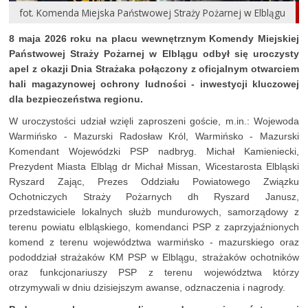
fot. Komenda Miejska Państwowej Straży Pożarnej w Elblągu
8 maja 2026 roku na placu wewnętrznym Komendy Miejskiej
Państwowej Straży Pożarnej w Elblągu odbył się uroczysty
apel z okazji Dnia Strażaka połączony z oficjalnym otwarciem
hali magazynowej ochrony ludności - inwestycji kluczowej
dla bezpieczeństwa regionu.
W uroczystości udział wzięli zaproszeni goście, m.in.: Wojewoda
Warmińsko - Mazurski Radosław Król, Warmińsko - Mazurski
Komendant Wojewódzki PSP nadbryg. Michał Kamieniecki,
Prezydent Miasta Elbląg dr Michał Missan, Wicestarosta Elbląski
Ryszard Zając, Prezes Oddziału Powiatowego Związku
Ochotniczych Straży Pożarnych dh Ryszard Janusz,
przedstawiciele lokalnych służb mundurowych, samorządowy z
terenu powiatu elbląskiego, komendanci PSP z zaprzyjaźnionych
komend z terenu województwa warmińsko - mazurskiego oraz
pododdział strażaków KM PSP w Elblągu, strażaków ochotników
oraz funkcjonariuszy PSP z terenu województwa którzy
otrzymywali w dniu dzisiejszym awanse, odznaczenia i nagrody.