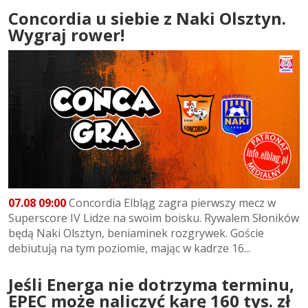
Concordia u siebie z Naki Olsztyn.
Wygraj rower!
07.08 09:00
Concordia Elbląg zagra pierwszy mecz w
Superscore IV Lidze na swoim boisku. Rywalem Słoników
będą Naki Olsztyn, beniaminek rozgrywek. Goście
debiutują na tym poziomie, mając w kadrze 16...
Jeśli Energa nie dotrzyma terminu,
EPEC może naliczyć karę 160 tys. zł