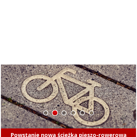
1
2
3
4
5
6
Minęły 4 lata. Sprawdziliśmy, czy kierowcy