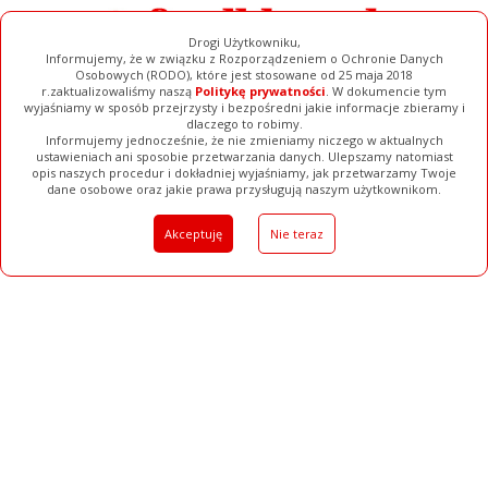
Drogi Użytkowniku,
Informujemy, że w związku z Rozporządzeniem o Ochronie Danych
Osobowych (RODO), które jest stosowane od 25 maja 2018
r.zaktualizowaliśmy naszą
Politykę prywatności
. W dokumencie tym
wyjaśniamy w sposób przejrzysty i bezpośredni jakie informacje zbieramy i
dlaczego to robimy.
Informujemy jednocześnie, że nie zmieniamy niczego w aktualnych
ustawieniach ani sposobie przetwarzania danych. Ulepszamy natomiast
opis naszych procedur i dokładniej wyjaśniamy, jak przetwarzamy Twoje
Galerie
Filmy
Baza Firm
Ogłoszenia
Pełna Wersja
dane osobowe oraz jakie prawa przysługują naszym użytkownikom.
Akceptuję
Nie teraz