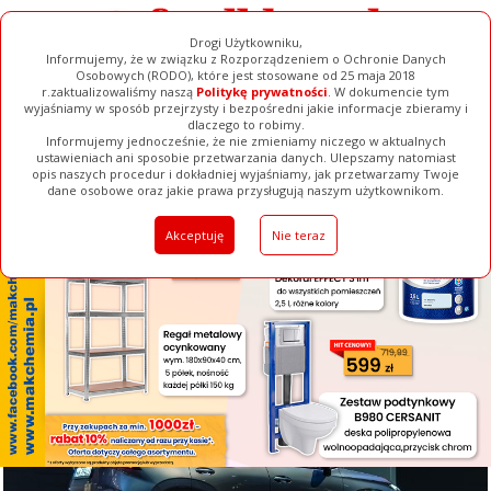
Drogi Użytkowniku,
Informujemy, że w związku z Rozporządzeniem o Ochronie Danych
Osobowych (RODO), które jest stosowane od 25 maja 2018
r.zaktualizowaliśmy naszą
Politykę prywatności
. W dokumencie tym
wyjaśniamy w sposób przejrzysty i bezpośredni jakie informacje zbieramy i
[ ZAMKNIJ ]
dlaczego to robimy.
Informujemy jednocześnie, że nie zmieniamy niczego w aktualnych
ustawieniach ani sposobie przetwarzania danych. Ulepszamy natomiast
opis naszych procedur i dokładniej wyjaśniamy, jak przetwarzamy Twoje
Galerie
Filmy
Baza Firm
Ogłoszenia
Pełna Wersja
dane osobowe oraz jakie prawa przysługują naszym użytkownikom.
Akceptuję
Nie teraz