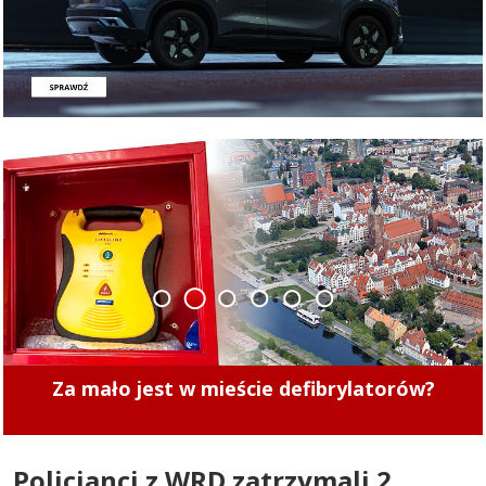
1
2
3
4
5
6
Mistrzowie Parkowania w Elblągu (część 495)
Policjanci z WRD zatrzymali 2