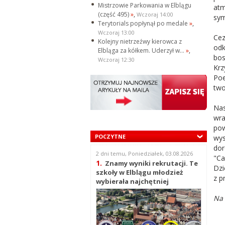
Mistrzowie Parkowania w Elblągu
atm
(część 495)
»
,
Wczoraj 14:00
sy
Terytorials popłynął po medale
»
,
Wczoraj 13:00
Cez
Kolejny nietrzeźwy kierowca z
odk
Elbląga za kółkem. Uderzył w...
»
,
bos
Wczoraj 12:30
Krz
Poe
two
Nas
wra
pow
POCZYTNE
wys
dor
2 dni temu, Poniedziałek, 03.08.2026
"Ca
1.
Znamy wyniki rekrutacji. Te
Dzi
szkoły w Elblągu młodzież
z p
wybierała najchętniej
Na 