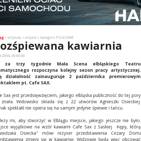
ąg
» artykuły » artykuł z kategorii POLECANE
ozśpiewana kawiarnia
9.2004, 00:00:00
ż za trzy tygodnie Mała Scena elbląskiego Teatru
amatycznego rozpoczyna kolejny sezon pracy artystycznej.
ą działalność zainauguruje 2 października premierowym
ktaklem pt. Cafe SAX.
e Sax jest przedsięwzięciem, jakiego elbląska publiczność do tej pory
 znała. Widowisko składa się z 22 utworów Agnieszki Osieckiej.
nak spektakl nie opiera się na samym jedynie śpiewie i tańcu.
leży mi, aby stworzyć w Elblągu miejsce, jakiego jeszcze nie było.
jsce wyjątkowe na wzór kawiarni Cafe Sax z Saskiej
Kępy, którą
wiedzała Osiecka" mówi reżyser przedstawienia Cezary Do
edstawienia zmieni się w kawiarnię. Widzowie będą więc obcować 