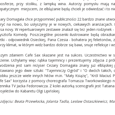
osferze, przy stoliku, z lampką wina. Autorzy pomysłu mają na
mpatycznym
miejscem, że elblążanie będą chcieli je odwiedzać i to ni
ary Domagała chce przypomnieć publiczności 22 bardzo znane utwory
ryć na nowo, bo usłyszymy je w nowych, ciekawych aranżacjach. B
sa novy. W repertuarowym zestawie znalazł się też jeden rodzynek -
ysztofa Komedy. Poszczególne piosenki ilustrowane będą obrazkam
tki - odpowiednik Osieckiej, Pana Czesia - bohatera jej felietonów,
rzy klimat, w którym widz bardzo dobrze się bawi, snuje refleksje i 
zym zdaniem Cafe Sax skazane jest na sukces. Uczestnictwo w s
żenie. Uchylamy więc rąbka tajemnicy i prezentujemy zdjęcia z p
odzenia jest sam reżyser Cezary Domagała znany już elbląskiej
tawiano jego dwie sztuki: "Tajemniczy Ogród" i "O dwóch takich, 
obku jeszcze wiele innych hitów m.in. "Mały Książę", "Król Maciuś 
fe Sax" korzysta z pomocy choreografa Tomasza Tworkowskiego n
ennika TV Jacka Fedorowicza. Z kolei autorką scenografii jest Tatian
rojektów do Kabaretu Olgi Lipińskiej.
zdjęciu: Beata Przewłocka, Jolanta Tadla, Lesław Ostaszkiewicz, Ma