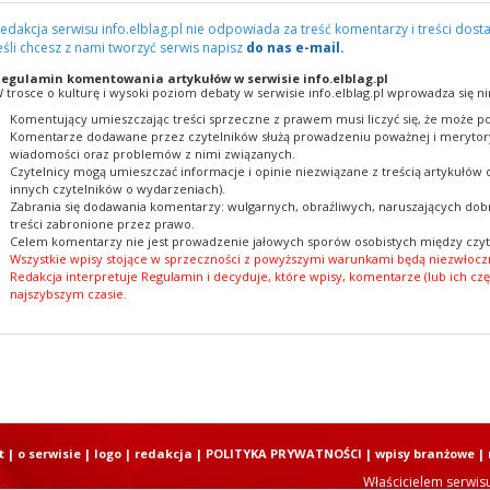
edakcja serwisu info.elblag.pl nie odpowiada za treść komentarzy i treści dosta
eśli chcesz z nami tworzyć serwis napisz
do nas e-mail.
egulamin komentowania artykułów w serwisie info.elblag.pl
 trosce o kulturę i wysoki poziom debaty w serwisie info.elblag.pl wprowadza się ni
Komentujący umieszczając treści sprzeczne z prawem musi liczyć się, że może po
Komentarze dodawane przez czytelników służą prowadzeniu poważnej i merytory
wiadomości oraz problemów z nimi związanych.
Czytelnicy mogą umieszczać informacje i opinie niezwiązane z treścią artykułów
innych czytelników o wydarzeniach).
Zabrania się dodawania komentarzy: wulgarnych, obraźliwych, naruszających dobr
treści zabronione przez prawo.
Celem komentarzy nie jest prowadzenie jałowych sporów osobistych między czyt
Wszystkie wpisy stojące w sprzeczności z powyższymi warunkami będą niezwłoczn
Redakcja interpretuje Regulamin i decyduje, które wpisy, komentarze (lub ich czę
najszybszym czasie.
t
|
o serwisie
|
logo
|
redakcja
|
POLITYKA PRYWATNOŚCI
|
wpisy branżowe
|
Właścicielem serwis