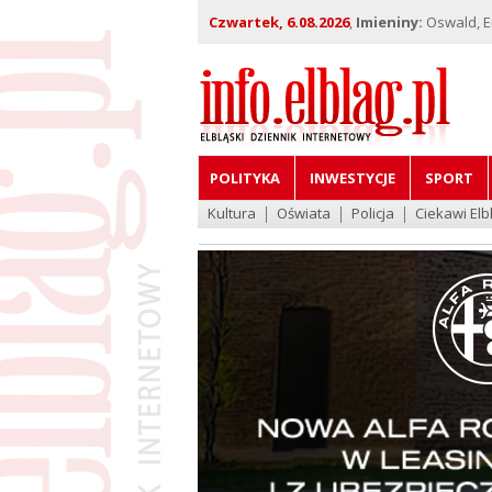
Czwartek, 6.08.2026
,
Imieniny:
Oswald, Em
POLITYKA
INWESTYCJE
SPORT
Kultura
Oświata
Policja
Ciekawi Elb