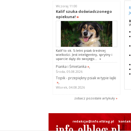
Wczoraj 11:00
R
Kalif szuka doświadczonego
J
opiekuna!
»
R
W
Kalif to ok. 5-letni psiak średniej
wielkości. Jest inteligentny, sprytny i
uparcie dąży do swojego...
»
Pianka i Śmietanka
»
,
Środa, 05.08.2026
Topik - przepiękny psiak w typie łajki
»
,
Wtorek, 04.08.2026
zobacz pozostale artykuły
»
redakcja@info.elblag.pl
kontak