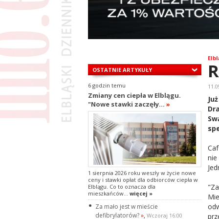
Elbl
R
OSTATNIE ARTYKUŁY
6 godzin temu
11.0
Zmiany cen ciepła w Elblągu.
Ju
"Nowe stawki zaczęły...
»
Dr
Sw
spe
Caf
nie
Jed
1 sierpnia 2026 roku weszły w życie nowe
ceny i stawki opłat dla odbiorców ciepła w
"Za
Elblągu. Co to oznacza dla
mieszkańców...
więcej »
Mie
od
Za mało jest w mieście
defibrylatorów?
»
,
prz
Wczoraj 16:00