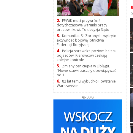
D
2.
EPWiK musi przywrócić
dotychczasowe warunki pracy
pracownikowi. To decyzja Sądu
3.
Komunikat Sił Zbronych: wykryto
aktywność bojową lotnictwa
Federacji Rosyjskiej
4.
Policja sprawdza poziom hałasu
pojazdów. Kierowców czekają
kolejne kontrole
5.
Zmiany cen ciepła w Elblągu.
"Nowe stawki zaczęły obowiązywać
od 1...
6.
82 lat temu wybuchło Powstanie
Warszawskie
REKLAMA