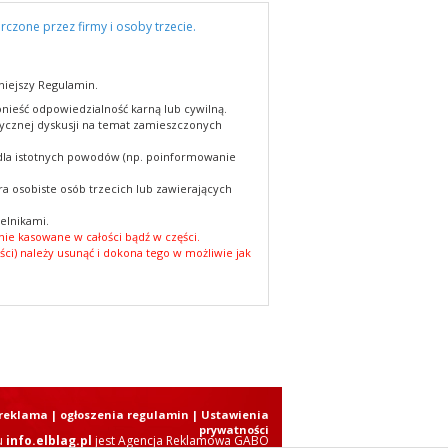
rczone przez firmy i osoby trzecie.
niejszy Regulamin.
nieść odpowiedzialność karną lub cywilną.
cznej dyskusji na temat zamieszczonych
 dla istotnych powodów (np. poinformowanie
a osobiste osób trzecich lub zawierających
elnikami.
ie kasowane w całości bądź w części.
ści) należy usunąć i dokona tego w możliwie jak
reklama
|
ogłoszenia regulamin
| Ustawienia
prywatności
u
info.elblag.pl
jest
Agencja Reklamowa GABO