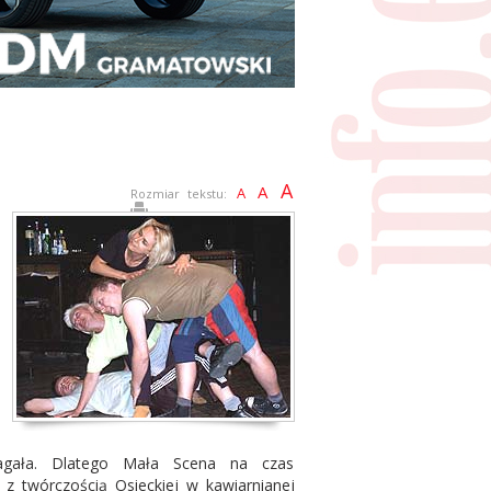
A
A
A
Rozmiar tekstu:
magała. Dlatego Mała Scena na czas
z twórczością Osieckiej w kawiarnianej