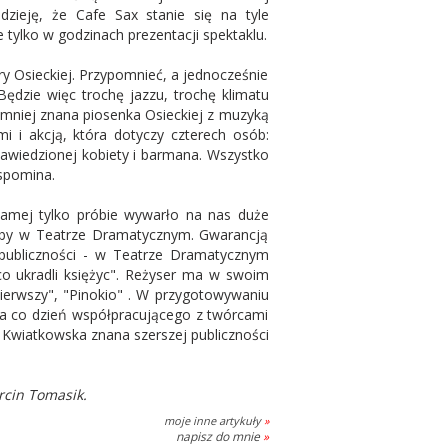
dzieję, że Cafe Sax stanie się na tyle
e tylko w godzinach prezentacji spektaklu.
 Osieckiej. Przypomnieć, a jednocześnie
ędzie więc trochę jazzu, trochę klimatu
 mniej znana piosenka Osieckiej z muzyką
i i akcją, która dotyczy czterech osób:
 zawiedzionej kobiety i barmana. Wszystko
wspomina.
amej tylko próbie wywarło na nas duże
róby w Teatrze Dramatycznym. Gwarancją
 publiczności - w Teatrze Dramatycznym
co ukradli księżyc". Reżyser ma w swoim
Pierwszy", "Pinokio" . W przygotowywaniu
a co dzień współpracującego z twórcami
a Kwiatkowska znana szerszej publiczności
rcin Tomasik.
moje inne artykuły
»
napisz do mnie
»