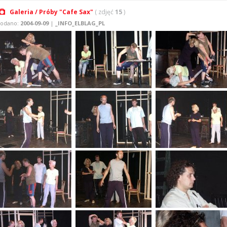
Galeria / Próby "Cafe Sax"
( zdjęć
15
)
odano:
2004-09-09
|
_INFO_ELBLAG_PL