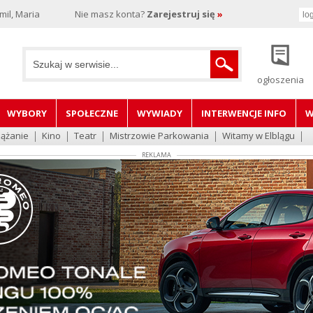
il, Maria
Nie masz konta?
Zarejestruj się
»
ogłoszenia
WYBORY
SPOŁECZNE
WYWIADY
INTERWENCJE INFO
W
lążanie
Kino
Teatr
Mistrzowie Parkowania
Witamy w Elblągu
REKLAMA