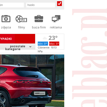
zdjęcia
filmy
baza firm
reklama
23°
YPADKI
Min. 0°
Max. 0°
pozostałe
Ciśnienie: 1013
kategorie
hPa