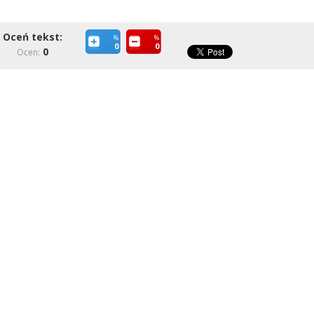
Oceń tekst:
%
%
0
0
0
Ocen: