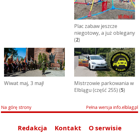
Plac zabaw jeszcze
niegotowy, a już oblegany
(
2
)
Wiwat maj, 3 maj!
Mistrzowie parkowania w
Elblągu (część 255) (
5
)
Na górę strony
Pełna wersja info.elblag.pl
Redakcja
Kontakt
O serwisie