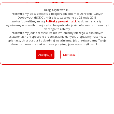
Drogi Użytkowniku,
Informujemy, że w związku z Rozporządzeniem o Ochronie Danych
Osobowych (RODO), które jest stosowane od 25 maja 2018
r.zaktualizowaliśmy naszą
Politykę prywatności
. W dokumencie tym
wyjaśniamy w sposób przejrzysty i bezpośredni jakie informacje zbieramy i
dlaczego to robimy.
Informujemy jednocześnie, że nie zmieniamy niczego w aktualnych
ustawieniach ani sposobie przetwarzania danych. Ulepszamy natomiast
opis naszych procedur i dokładniej wyjaśniamy, jak przetwarzamy Twoje
Galerie
Filmy
Baza Firm
Ogłoszenia
Pełna Wersja
dane osobowe oraz jakie prawa przysługują naszym użytkownikom.
Akceptuję
Nie teraz