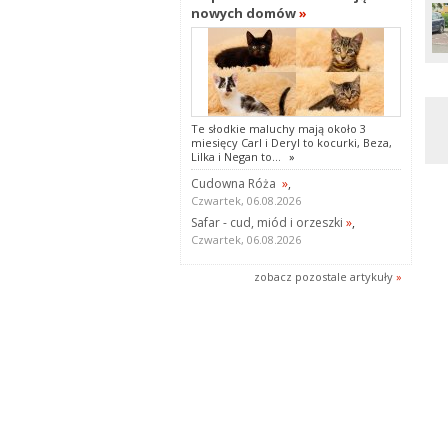
nowych domów
»
Te słodkie maluchy mają około 3
miesięcy Carl i Deryl to kocurki, Beza,
Lilka i Negan to...
»
Cudowna Róża
»
,
Czwartek, 06.08.2026
Safar - cud, miód i orzeszki
»
,
Czwartek, 06.08.2026
zobacz pozostale artykuły
»