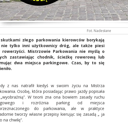
Fot. Nadesłane
 skutkami złego parkowania kierowców borykają
 nie tylko inni użytkownicy dróg, ale także piesi
y rowerzyści. Mistrzowie Parkowania nie myślą o
nych zastawiając chodnik, ścieżkę rowerową lub
jmując dwa miejsca parkingowe. Czas, by to się
eniło.
dy z nas natrafił kiedyś w swoim życiu na Mistrza
kowania. Osobę, która posiadając prawo jazdy popisała
 „wyobraźnią”. W teorii zna ona bowiem zasady ruchu
ogowego i rozróżnia parking od miejsca
eprzeznaczonego do parkowania, ale w praktyce
adomie tworzy własne przepisy kierując się zasadą „ ja
ko na chwilę”.