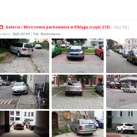
Galeria / Mistrzowie parkowania w Elblągu (część 272)
( zdjęć
12
)
odano:
2023-07-30
|
Fot. Nadesłane