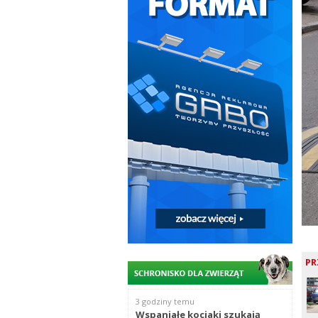
PR
3 godziny temu
Wspaniałe kociaki szukają