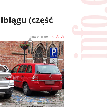
lblągu (część
A
A
A
Rozmiar tekstu: