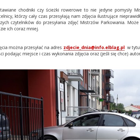
tawiane chodniki czy ścieżki rowerowe to nie jedyne pomysły Mi
telnicy, którzy cały czas przesyłają nam zdjęcia ilustrujące niepr
zych czytelników do przesyłania zdjęć Mistrzów Parkowania. Może p
zie ich coraz mniej.
ęcia można przesyłać na adres
zdjecie_dnia@info.elblag.pl
w tytul
ści podając miejsce i czas wykonania zdjęcia oraz (jeśli się chce) autor