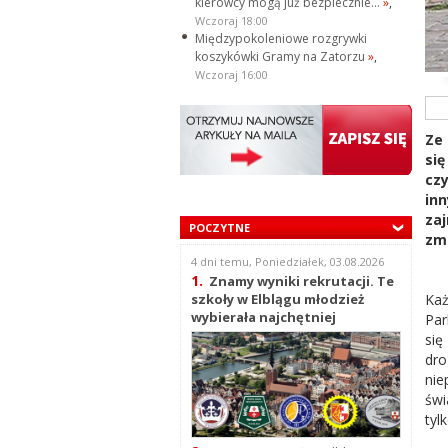
kierowcy mogą już bezpiecznie...
»
,
Wczoraj 18:00
Międzypokoleniowe rozgrywki
koszykówki Gramy na Zatorzu
»
,
Wczoraj 16:00
Ze
się
cz
in
za
POCZYTNE
zmi
4 dni temu, Poniedziałek, 03.08.2026
1.
Znamy wyniki rekrutacji. Te
Każ
szkoły w Elblągu młodzież
wybierała najchętniej
Par
się
dr
ni
świ
tyl