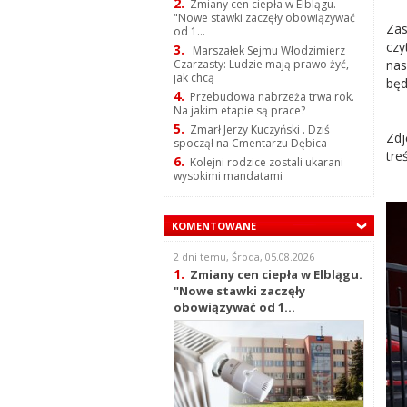
2.
Zmiany cen ciepła w Elblągu.
"Nowe stawki zaczęły obowiązywać
Zas
od 1...
czy
3.
Marszałek Sejmu Włodzimierz
nas
Czarzasty: Ludzie mają prawo żyć,
jak chcą
będ
4.
Przebudowa nabrzeża trwa rok.
Na jakim etapie są prace?
5.
Zmarł Jerzy Kuczyński . Dziś
Zdj
spoczął na Cmentarzu Dębica
tre
6.
Kolejni rodzice zostali ukarani
wysokimi mandatami
KOMENTOWANE
2 dni temu, Środa, 05.08.2026
1.
Zmiany cen ciepła w Elblągu.
"Nowe stawki zaczęły
obowiązywać od 1...