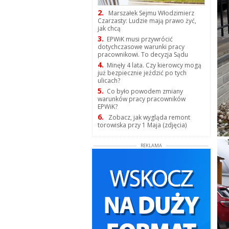
2.
Marszałek Sejmu Włodzimierz
Czarzasty: Ludzie mają prawo żyć,
jak chcą
3.
EPWiK musi przywrócić
dotychczasowe warunki pracy
pracownikowi. To decyzja Sądu
4.
Minęły 4 lata. Czy kierowcy mogą
już bezpiecznie jeździć po tych
ulicach?
5.
Co było powodem zmiany
warunków pracy pracowników
EPWiK?
6.
Zobacz, jak wygląda remont
torowiska przy 1 Maja (zdjęcia)
REKLAMA