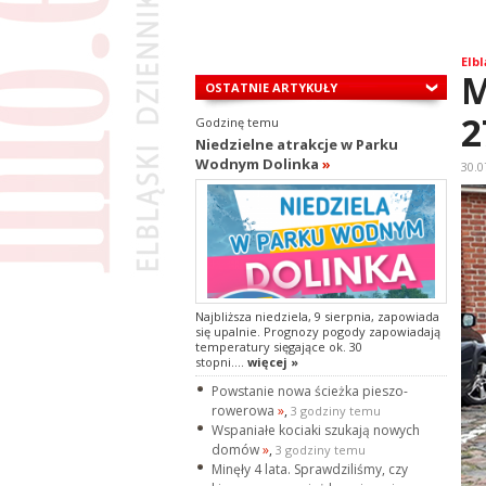
Elbl
M
OSTATNIE ARTYKUŁY
2
Godzinę temu
Niedzielne atrakcje w Parku
Wodnym Dolinka
»
30.0
Najbliższa niedziela, 9 sierpnia, zapowiada
się upalnie. Prognozy pogody zapowiadają
temperatury sięgające ok. 30
stopni....
więcej »
Powstanie nowa ścieżka pieszo-
rowerowa
»
,
3 godziny temu
Wspaniałe kociaki szukają nowych
domów
»
,
3 godziny temu
Minęły 4 lata. Sprawdziliśmy, czy