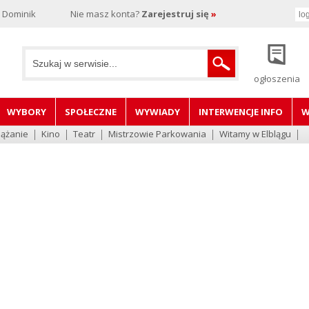
, Dominik
Nie masz konta?
Zarejestruj się
»
ogłoszenia
WYBORY
SPOŁECZNE
WYWIADY
INTERWENCJE INFO
W
lążanie
Kino
Teatr
Mistrzowie Parkowania
Witamy w Elblągu