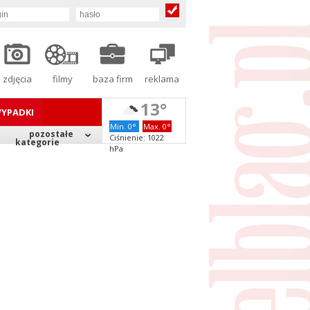
zdjęcia
filmy
baza firm
reklama
13°
YPADKI
Min. 0°
Max. 0°
pozostałe
Ciśnienie: 1022
kategorie
hPa