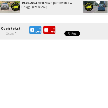
19.07.2023
Mistrzowie parkowania w
Elblągu (część 269)
Oceń tekst:
%
%
100.0
0.0
1
Ocen: