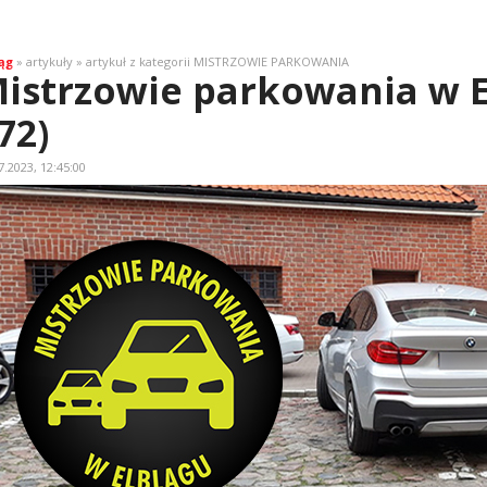
ąg
» artykuły » artykuł z kategorii MISTRZOWIE PARKOWANIA
istrzowie parkowania w E
72)
7.2023, 12:45:00