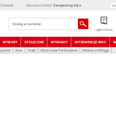
, Dominik
Nie masz konta?
Zarejestruj się
»
ogłoszenia
WYBORY
SPOŁECZNE
WYWIADY
INTERWENCJE INFO
W
lążanie
Kino
Teatr
Mistrzowie Parkowania
Witamy w Elblągu