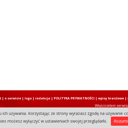
t
|
o serwisie
|
logo
|
redakcja
|
POLITYKA PRYWATNOŚCI
|
wpisy branżowe
|
Właścicielem serwis
u ich używania. Korzystając ze strony wyrażasz zgodę na używanie co
Copyright © 2004-2026 Elbląski D
ies możesz wyłączyć w ustawieniach swojej przeglądarki.
Rozum
0.30912184715271