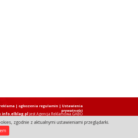
reklama
|
ogłoszenia regulamin
| Ustawienia
prywatności
u
info.elblag.pl
jest
Agencja Reklamowa GABO
okies, zgodnie z aktualnymi ustawieniami przeglądarki.
ziennik Internetowy. Wszystkie prawa zastrzeżone.
iem