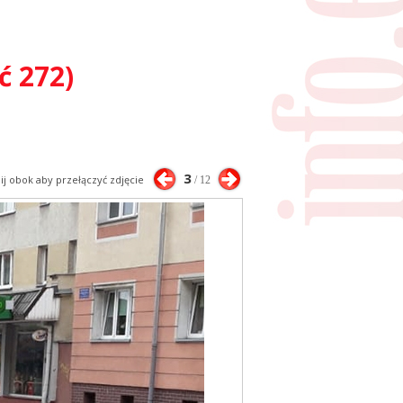
ć 272)
3
nij obok aby przełączyć zdjęcie
/ 12