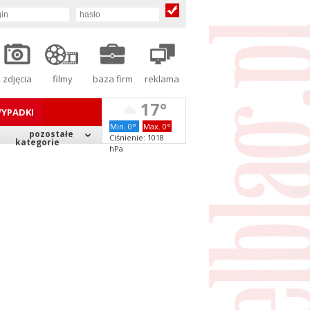
zdjęcia
filmy
baza firm
reklama
17°
YPADKI
Min. 0°
Max. 0°
pozostałe
Ciśnienie: 1018
kategorie
hPa