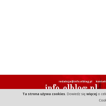
redakcja@info.elblag.pl
kontak
Ta strona używa cookies
. Dowiedz się
więcej
o cel
Cook