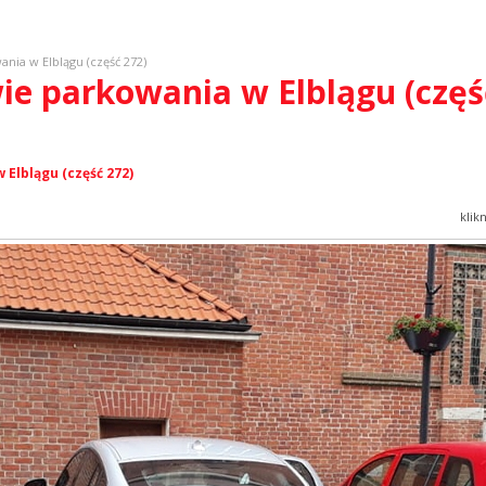
nia w Elblągu (część 272)
wie parkowania w Elblągu (częś
Elblągu (część 272)
klik