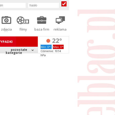
zdjęcia
filmy
baza firm
reklama
22°
YPADKI
Min. 0°
Max. 0°
pozostałe
Ciśnienie: 1014
kategorie
hPa