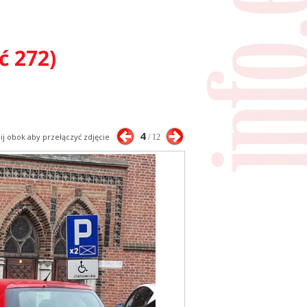
ć 272)
4
nij obok aby przełączyć zdjęcie
/ 12