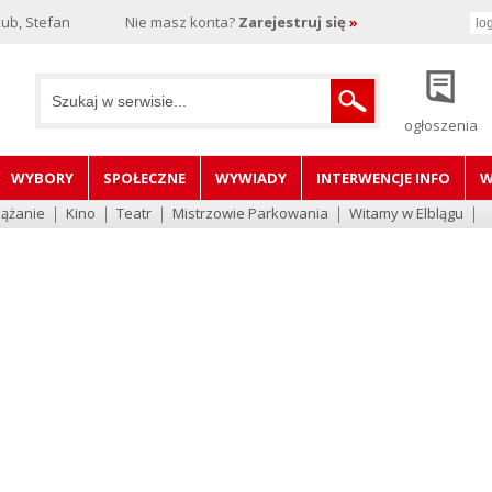
ub, Stefan
Nie masz konta?
Zarejestruj się
»
ogłoszenia
WYBORY
SPOŁECZNE
WYWIADY
INTERWENCJE INFO
W
lążanie
Kino
Teatr
Mistrzowie Parkowania
Witamy w Elblągu