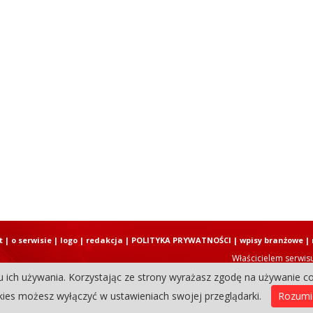
t
|
o serwisie
|
logo
|
redakcja
|
POLITYKA PRYWATNOŚCI
|
wpisy branżowe
|
Właścicielem serwis
u ich używania. Korzystając ze strony wyrażasz zgodę na używanie co
Copyright © 2004-2026 Elbląski D
ies możesz wyłączyć w ustawieniach swojej przeglądarki.
Rozum
0.30689716339111