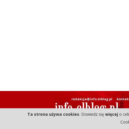
redakcja@info.elblag.pl
kontak
Ta strona używa cookies
. Dowiedz się
więcej
o cel
Cook