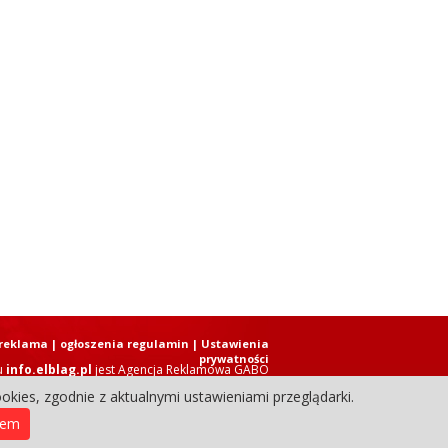
reklama
|
ogłoszenia regulamin
| Ustawienia
prywatności
u
info.elblag.pl
jest
Agencja Reklamowa GABO
okies, zgodnie z aktualnymi ustawieniami przeglądarki.
ziennik Internetowy. Wszystkie prawa zastrzeżone.
iem