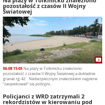
Na plaży w Tolkmicku znaleziono
pozostałość z czasów II Wojny
Światowej
2
06.08 15:05
Na plaży w Tolkmicku znaleziono
pozostałość z czasów II Wojny Światowej a dokładnie
granat rg-42. Niebezpiecznym znaleziskiem najpierw
"zaopiekowali" się policyjni...
Policjanci z WRD zatrzymali 2
rekordzistów w kierowaniu pod