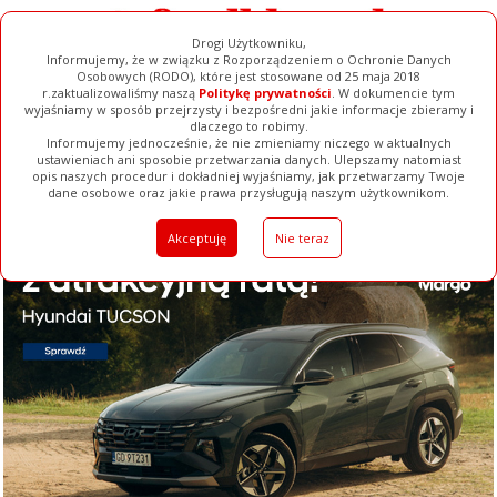
Drogi Użytkowniku,
Informujemy, że w związku z Rozporządzeniem o Ochronie Danych
Osobowych (RODO), które jest stosowane od 25 maja 2018
r.zaktualizowaliśmy naszą
Politykę prywatności
. W dokumencie tym
wyjaśniamy w sposób przejrzysty i bezpośredni jakie informacje zbieramy i
dlaczego to robimy.
Informujemy jednocześnie, że nie zmieniamy niczego w aktualnych
ustawieniach ani sposobie przetwarzania danych. Ulepszamy natomiast
opis naszych procedur i dokładniej wyjaśniamy, jak przetwarzamy Twoje
Galerie
Filmy
Baza Firm
Ogłoszenia
Pełna Wersja
dane osobowe oraz jakie prawa przysługują naszym użytkownikom.
Akceptuję
Nie teraz