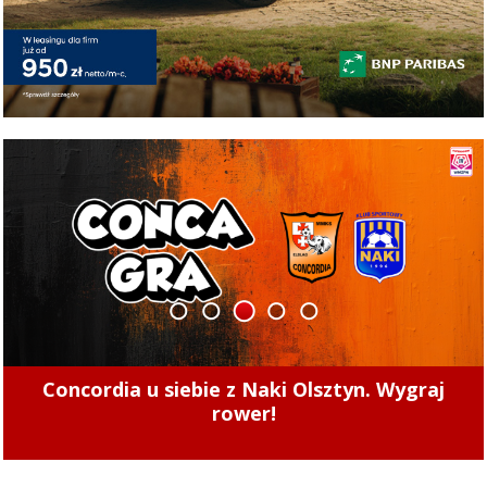
1
2
3
4
5
Concordia u siebie z Naki Olsztyn. Wygraj
rower!