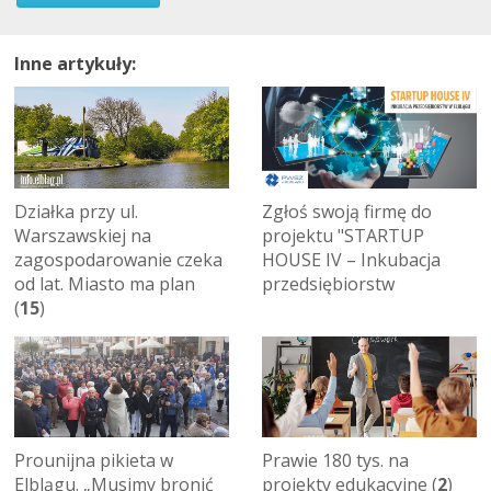
Inne artykuły:
Działka przy ul.
Zgłoś swoją firmę do
Warszawskiej na
projektu "STARTUP
zagospodarowanie czeka
HOUSE IV – Inkubacja
od lat. Miasto ma plan
przedsiębiorstw
(
15
)
Prounijna pikieta w
Prawie 180 tys. na
Elblągu. „Musimy bronić
projekty edukacyjne (
2
)