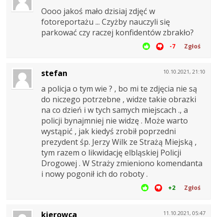
Oooo jakoś mało dzisiaj zdjęć w
fotoreportażu ... Czyżby nauczyli się
parkować czy raczej konfidentów zbrakło?
-7
Zgłoś
stefan
10.10.2021, 21:10
a policja o tym wie ? , bo mi te zdjęcia nie są
do niczego potrzebne , widze takie obrazki
na co dzień i w tych samych miejscach ., a
policji bynajmniej nie widzę . Może warto
wystąpić , jak kiedyś zrobił poprzedni
prezydent śp. Jerzy Wilk ze Strażą Miejską ,
tym razem o likwidację elbląskiej Policji
Drogowej . W Straży zmieniono komendanta
i nowy pogonił ich do roboty .
+2
Zgłoś
kierowca
11.10.2021, 05:47