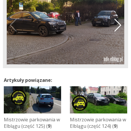
Artykuły powiązane:
Mistrzowie parkowania w
Mistrzowie parkowania w
Elblągu (część 125) (
9
)
Elblągu (część 124) (
9
)