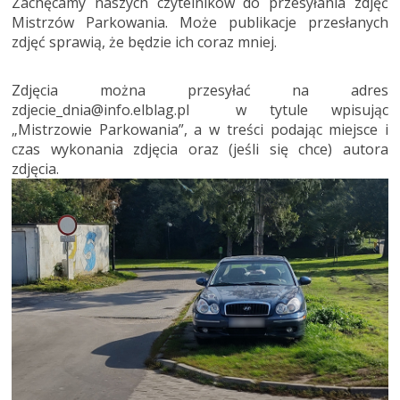
Zachęcamy naszych czytelników do przesyłania zdjęć
Mistrzów Parkowania. Może publikacje przesłanych
zdjęć sprawią, że będzie ich coraz mniej.
Zdjęcia można przesyłać na adres
zdjecie_dnia@info.elblag.pl w tytule wpisując
„Mistrzowie Parkowania”, a w treści podając miejsce i
czas wykonania zdjęcia oraz (jeśli się chce) autora
zdjęcia.