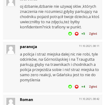
oj dzbanie,dzbanie nie używaj słów ,których
znaczenia nie rozumiesz.gdyby parkujący na
chodniku pojazd potrącił twoje dziecko,a ktoś
uwieczniłby to na zdjęciu,też byłby
konfidentem?nick trafiony w punkt.
+5
Zgłoś
paranoja
11.10.2021, 08:11
a policja i straż miejska dalej nic nie robi, tyle
odcinków, na Górnośląskiej i na Traugutta
parkują głąby na trawnikach i chodnikach a
policja przejeżdża sobie i nic! straż miejska to
samo zero reakcji, w Gdańsku jest to nie do
pomyślenia
+4
Zgłoś
Roman
11.10.2021, 08:42