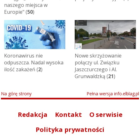
naszego miejsca w
Europie" (
50
)
Koronawirus nie
Nowe skrzyżowanie
odpuszcza. Nadal wysoka
połączy ul. Związku
ilość zakażeń (
2
)
Jaszczurczego i Al.
Grunwaldzką (
21
)
Na górę strony
Pełna wersja info.elblag.pl
Redakcja
Kontakt
O serwisie
Polityka prywatności