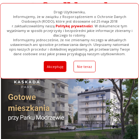
Drogi Użytkowniku,
Informujemy, że w związku z Rozporządzeniem o Ochronie Danych
Osobowych (RODO), które jest stosowane od 25 maja 2018
r.zaktualizowaliśmy naszą
Politykę prywatności
. W dokumencie tym
wyjaśniamy w sposób przejrzysty i bezpośredni jakie informacje zbieramy i
dlaczego to robimy.
Informujemy jednocześnie, że nie zmieniamy niczego w aktualnych
ustawieniach ani sposobie przetwarzania danych. Ulepszamy natomiast
opis naszych procedur i dokładniej wyjaśniamy, jak przetwarzamy Twoje
Galerie
Filmy
Baza Firm
Ogłoszenia
Pełna Wersja
dane osobowe oraz jakie prawa przysługują naszym użytkownikom.
Akceptuję
Nie teraz