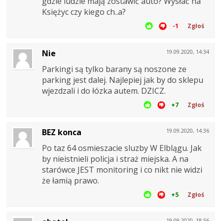
gdzie ludzie mają zostawić auto? Wysłać na
Księżyc czy kiego ch..a?
-1
Zgłoś
Nie
19.09.2020, 14:34
Parkingi są tylko barany są noszone ze
parking jest dalej. Najlepiej jak by do sklepu
wjezdzali i do łózka autem. DZICZ.
+7
Zgłoś
BEZ konca
19.09.2020, 14:36
Po taz 64 osmieszacie sluzby W Elblągu. Jak
by nieistnieli policja i straż miejska. A na
starówce JEST monitoring i co nikt nie widzi
że łamią prawo.
+5
Zgłoś
19.09.2020, 18:56