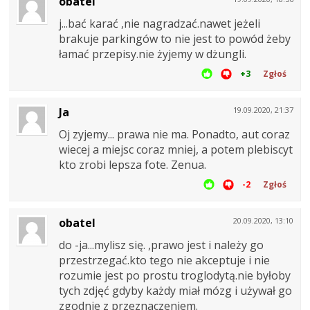
obatel
j...bać karać ,nie nagradzać.nawet jeżeli
brakuje parkingów to nie jest to powód żeby
łamać przepisy.nie żyjemy w dżungli.
+3
Zgłoś
Ja
19.09.2020, 21:37
Oj zyjemy... prawa nie ma. Ponadto, aut coraz
wiecej a miejsc coraz mniej, a potem plebiscyt
kto zrobi lepsza fote. Zenua.
-2
Zgłoś
obatel
20.09.2020, 13:10
do -ja...mylisz się. ,prawo jest i należy go
przestrzegać.kto tego nie akceptuje i nie
rozumie jest po prostu troglodytą.nie byłoby
tych zdjęć gdyby każdy miał mózg i używał go
zgodnie z przeznaczeniem.