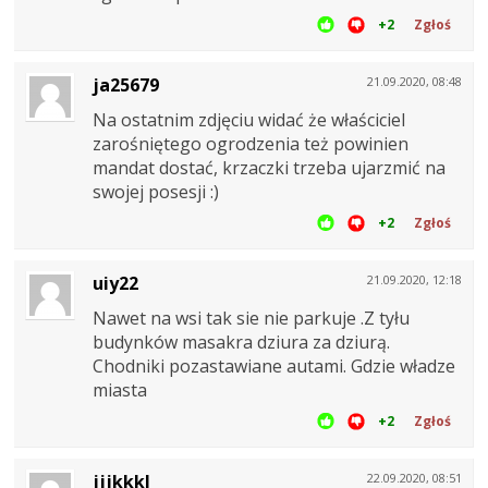
+2
Zgłoś
ja25679
21.09.2020, 08:48
Na ostatnim zdjęciu widać że właściciel
zarośniętego ogrodzenia też powinien
mandat dostać, krzaczki trzeba ujarzmić na
swojej posesji :)
+2
Zgłoś
uiy22
21.09.2020, 12:18
Nawet na wsi tak sie nie parkuje .Z tyłu
budynków masakra dziura za dziurą.
Chodniki pozastawiane autami. Gdzie władze
miasta
+2
Zgłoś
jjjkkkl
22.09.2020, 08:51