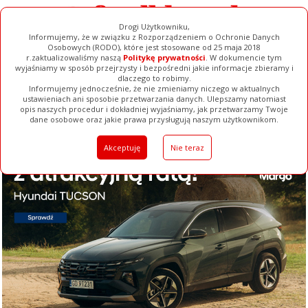
Drogi Użytkowniku,
Informujemy, że w związku z Rozporządzeniem o Ochronie Danych
Osobowych (RODO), które jest stosowane od 25 maja 2018
r.zaktualizowaliśmy naszą
Politykę prywatności
. W dokumencie tym
wyjaśniamy w sposób przejrzysty i bezpośredni jakie informacje zbieramy i
dlaczego to robimy.
Informujemy jednocześnie, że nie zmieniamy niczego w aktualnych
ustawieniach ani sposobie przetwarzania danych. Ulepszamy natomiast
opis naszych procedur i dokładniej wyjaśniamy, jak przetwarzamy Twoje
Galerie
Filmy
Baza Firm
Ogłoszenia
Pełna Wersja
dane osobowe oraz jakie prawa przysługują naszym użytkownikom.
Akceptuję
Nie teraz