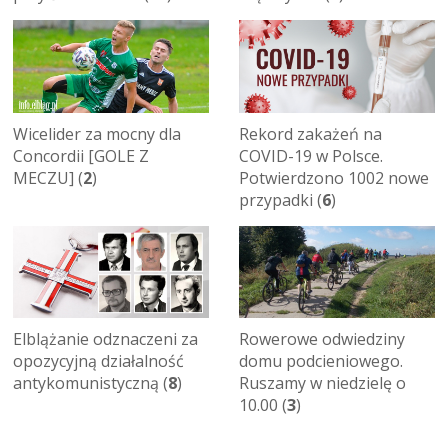
Wicelider za mocny dla
Rekord zakażeń na
Concordii [GOLE Z
COVID-19 w Polsce.
MECZU] (
2
)
Potwierdzono 1002 nowe
przypadki (
6
)
Elblążanie odznaczeni za
Rowerowe odwiedziny
opozycyjną działalność
domu podcieniowego.
antykomunistyczną (
8
)
Ruszamy w niedzielę o
10.00 (
3
)