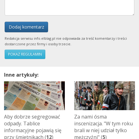
Dodaj komentarz
Redakcja serwisu info.elblag.pl nie odpowiada za treść komentarzy i treści
dostarczone przez firmy i osoby trzecie.
POKAŻ REGULAMIN
Inne artykuły:
Aby dobrze segregować
Za nami ósma
odpady. Tablice
inscenizacja. "W tym roku
informacyjne pojawią się
brali w niej udział tylko
przy śmietnikach (
12
)
mężczyźni" (
5
)