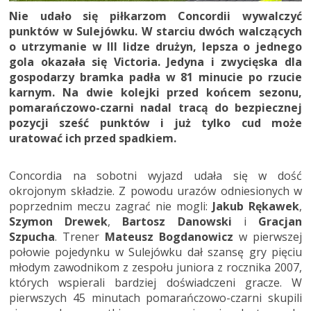
Nie udało się piłkarzom Concordii wywalczyć
punktów w Sulejówku. W starciu dwóch walczących
o utrzymanie w III lidze drużyn, lepsza o jednego
gola okazała się Victoria. Jedyna i zwycięska dla
gospodarzy bramka padła w 81 minucie po rzucie
karnym. Na dwie kolejki przed końcem sezonu,
pomarańczowo-czarni nadal tracą do bezpiecznej
pozycji sześć punktów i już tylko cud może
uratować ich przed spadkiem.
Concordia na sobotni wyjazd udała się w dość
okrojonym składzie. Z powodu urazów odniesionych w
poprzednim meczu zagrać nie mogli:
Jakub Rękawek
,
Szymon Drewek
,
Bartosz Danowski
i
Gracjan
Szpucha
. Trener
Mateusz Bogdanowicz
w pierwszej
połowie pojedynku w Sulejówku dał szansę gry pięciu
młodym zawodnikom z zespołu juniora z rocznika 2007,
których wspierali bardziej doświadczeni gracze. W
pierwszych 45 minutach pomarańczowo-czarni skupili