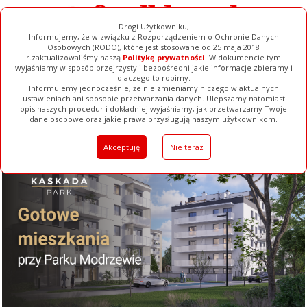
Drogi Użytkowniku,
Informujemy, że w związku z Rozporządzeniem o Ochronie Danych
Osobowych (RODO), które jest stosowane od 25 maja 2018
r.zaktualizowaliśmy naszą
Politykę prywatności
. W dokumencie tym
wyjaśniamy w sposób przejrzysty i bezpośredni jakie informacje zbieramy i
dlaczego to robimy.
Informujemy jednocześnie, że nie zmieniamy niczego w aktualnych
ustawieniach ani sposobie przetwarzania danych. Ulepszamy natomiast
opis naszych procedur i dokładniej wyjaśniamy, jak przetwarzamy Twoje
Galerie
Filmy
Baza Firm
Ogłoszenia
Pełna Wersja
dane osobowe oraz jakie prawa przysługują naszym użytkownikom.
Akceptuję
Nie teraz