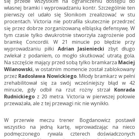
się przede wszystkim na ograniczeniu dostępu do
własnej bramki i wyprowadzaniu kontr. Szczególnie ten
pierwszy cel udało się Słonikom zrealizować w stu
procentach. Victoria nie potrafiła skutecznie przedrzeć
się przez dobrze zorganizowaną elbląską defensywę. W
tym czasie tylko dwukrotnie stworzyła zagrożenie pod
bramkę Concordii. W 21 minucie po błędzie przy
wyprowadzaniu piłki
Adrian Jasieniecki
zbyt długo
zwlekał z podaniem, co mogło skutkować utratą gola.
Na szczęście mający przed sobą tylko bramkarza
Maciej
Wilanowski
, w ostatnim momencie został zablokowany
przez
Radosława Nowickiego
. Młody bramkarz w pełni
zrehabilitował się za swój wcześniejszy błąd w 42
minucie, gdy odbił na rzut rożny strzał
Konrada
Rudnickiego
z 20 metra. Victoria w pierwszej połowie
przeważała, ale z tej przewagi nic nie wynikło.
W przerwie meczu trener Bogdanowicz postawił
wszystko na jedną kartę, wprowadzając na nieco
podmęczonego rywala czterech doświadczonych