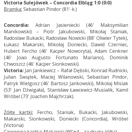
Victoria Sulejówek – Concordia Elbląg 1:0 (0:0)
Bramka:
Sebastian Pindor (81'-k.)
Concordia:
Adrian Jasieniecki (46' Maksymilian
Manikowski) – Piotr Jakubowski, Mikołaj Staniak,
Radosław Bukacki, Radosław Nowicki (88' Oliwier Tytek),
Łukasz Makarski, Mikołaj Doniecki, Dawid Czerniec,
Hubert Fercho (46' Kacper Noworyta), Adam Cenkner
(46' Joao Augusto Fortunato Mariano), Dominik
Chwoszcz (46' Kacper Sionkowski).
Victoria:
Jan Jankiewicz – Rafał Dębski, Konrad Rudnicki,
Julian Świątek, Maciej Wilanowski, Sebastian Pindor,
Patryk Wielgosz (46' Bartosz Jankowski), Mikołaj Misiak
(53' Jan Dźwigała), Stanisław Ławcewicz-Musialik, Kamil
Wróbel (73' Joachim Majchrzak).
Żółte kartki:
Fercho, Staniak, Bukacki, Jakubowski,
Makarski, Sionkowski, Doniecki (Concordia), Wróbel
(Victoria)
Czerwona kartka:
Makarski (90'+4 – za drugą żółtą)