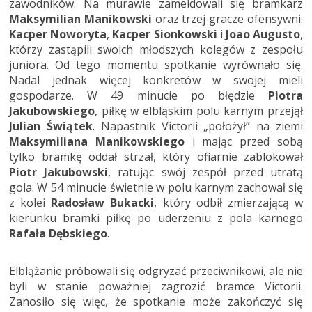
zawodników. Na murawie zameldowali się bramkarz
Maksymilian Manikowski
oraz trzej gracze ofensywni:
Kacper Noworyta
,
Kacper Sionkowski
i
Joao Augusto
,
którzy zastąpili swoich młodszych kolegów z zespołu
juniora. Od tego momentu spotkanie wyrównało się.
Nadal jednak więcej konkretów w swojej mieli
gospodarze. W 49 minucie po błędzie
Piotra
Jakubowskiego
, piłkę w elbląskim polu karnym przejął
Julian Świątek
. Napastnik Victorii „położył” na ziemi
Maksymiliana Manikowskiego
i mając przed sobą
tylko bramkę oddał strzał, który ofiarnie zablokował
Piotr Jakubowski
, ratując swój zespół przed utratą
gola. W 54 minucie świetnie w polu karnym zachował się
z kolei
Radosław Bukacki
, który odbił zmierzającą w
kierunku bramki piłkę po uderzeniu z pola karnego
Rafała Dębskiego
.
Elblążanie próbowali się odgryzać przeciwnikowi, ale nie
byli w stanie poważniej zagrozić bramce Victorii.
Zanosiło się więc, że spotkanie może zakończyć się