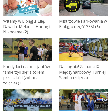
Witamy w Elblągu: Lilę,
Mistrzowie Parkowania w
Dawida, Melanię, Hannę i
Elblągu (część 335) (
5
)
Nikodema (
2
)
Kandydaci na policjantów
Dali ognia! Za nami IX
"zmierzyli się" z torem
Międzynarodowy Turniej
przeszkód (zobacz
Sambo (zdjęcia)
zdjęcia) (
3
)