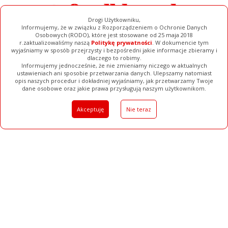
Drogi Użytkowniku,
Informujemy, że w związku z Rozporządzeniem o Ochronie Danych
Osobowych (RODO), które jest stosowane od 25 maja 2018
r.zaktualizowaliśmy naszą
Politykę prywatności
. W dokumencie tym
wyjaśniamy w sposób przejrzysty i bezpośredni jakie informacje zbieramy i
dlaczego to robimy.
Informujemy jednocześnie, że nie zmieniamy niczego w aktualnych
ustawieniach ani sposobie przetwarzania danych. Ulepszamy natomiast
opis naszych procedur i dokładniej wyjaśniamy, jak przetwarzamy Twoje
Galerie
Filmy
Baza Firm
Ogłoszenia
Pełna Wersja
dane osobowe oraz jakie prawa przysługują naszym użytkownikom.
Akceptuję
Nie teraz