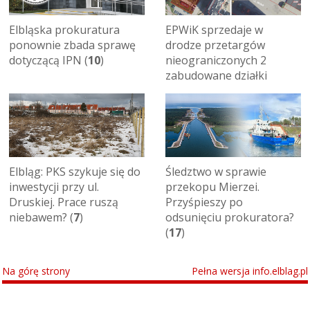
Elbląska prokuratura
EPWiK sprzedaje w
ponownie zbada sprawę
drodze przetargów
dotyczącą IPN (
10
)
nieograniczonych 2
zabudowane działki
Elbląg: PKS szykuje się do
Śledztwo w sprawie
inwestycji przy ul.
przekopu Mierzei.
Druskiej. Prace ruszą
Przyśpieszy po
niebawem? (
7
)
odsunięciu prokuratora?
(
17
)
Na górę strony
Pełna wersja info.elblag.pl