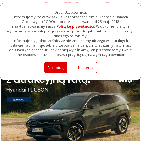
Drogi Użytkowniku,
Informujemy, że w związku z Rozporządzeniem o Ochronie Danych
Osobowych (RODO), które jest stosowane od 25 maja 2018
r.zaktualizowaliśmy naszą
Politykę prywatności
. W dokumencie tym
wyjaśniamy w sposób przejrzysty i bezpośredni jakie informacje zbieramy i
dlaczego to robimy.
Informujemy jednocześnie, że nie zmieniamy niczego w aktualnych
ustawieniach ani sposobie przetwarzania danych. Ulepszamy natomiast
opis naszych procedur i dokładniej wyjaśniamy, jak przetwarzamy Twoje
Galerie
Filmy
Baza Firm
Ogłoszenia
Pełna Wersja
dane osobowe oraz jakie prawa przysługują naszym użytkownikom.
Akceptuję
Nie teraz