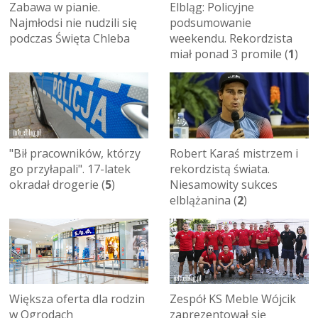
Zabawa w pianie.
Elbląg: Policyjne
Najmłodsi nie nudzili się
podsumowanie
podczas Święta Chleba
weekendu. Rekordzista
miał ponad 3 promile (
1
)
"Bił pracowników, którzy
Robert Karaś mistrzem i
go przyłapali". 17-latek
rekordzistą świata.
okradał drogerie (
5
)
Niesamowity sukces
elblążanina (
2
)
Większa oferta dla rodzin
Zespół KS Meble Wójcik
w Ogrodach
zaprezentował się