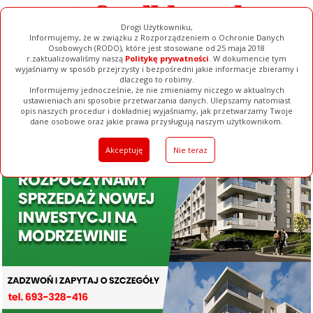
Drogi Użytkowniku,
Informujemy, że w związku z Rozporządzeniem o Ochronie Danych
Osobowych (RODO), które jest stosowane od 25 maja 2018
r.zaktualizowaliśmy naszą
Politykę prywatności
. W dokumencie tym
wyjaśniamy w sposób przejrzysty i bezpośredni jakie informacje zbieramy i
dlaczego to robimy.
Informujemy jednocześnie, że nie zmieniamy niczego w aktualnych
ustawieniach ani sposobie przetwarzania danych. Ulepszamy natomiast
opis naszych procedur i dokładniej wyjaśniamy, jak przetwarzamy Twoje
Galerie
Filmy
Baza Firm
Ogłoszenia
Pełna Wersja
dane osobowe oraz jakie prawa przysługują naszym użytkownikom.
Akceptuję
Nie teraz