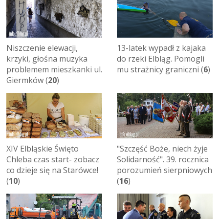
Niszczenie elewacji,
13-latek wypadł z kajaka
krzyki, głośna muzyka
do rzeki Elbląg. Pomogli
problemem mieszkanki ul.
mu strażnicy graniczni (
6
)
Giermków (
20
)
XIV Elbląskie Święto
"Szczęść Boże, niech żyje
Chleba czas start- zobacz
Solidarność". 39. rocznica
co dzieje się na Starówce!
porozumień sierpniowych
(
10
)
(
16
)