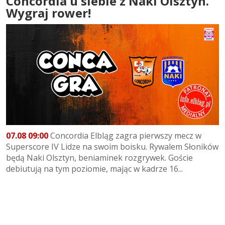
Concordia u siebie z Naki Olsztyn.
Wygraj rower!
07.08 09:00
Concordia Elbląg zagra pierwszy mecz w
Superscore IV Lidze na swoim boisku. Rywalem Słoników
będą Naki Olsztyn, beniaminek rozgrywek. Goście
debiutują na tym poziomie, mając w kadrze 16...