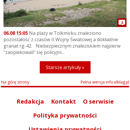
2
06.08 15:05
Na plaży w Tolkmicku znaleziono
pozostałość z czasów II Wojny Światowej a dokładnie
granat rg-42. Niebezpiecznym znaleziskiem najpierw
"zaopiekowali" się policyjni...
Starsze artykuły »
Na górę strony
Pełna wersja info.elblag.pl
Redakcja
Kontakt
O serwisie
Polityka prywatności
Ustawienia prywatności