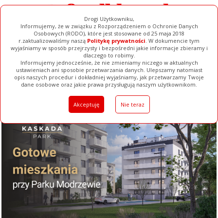
Drogi Użytkowniku,
Informujemy, że w związku z Rozporządzeniem o Ochronie Danych
Osobowych (RODO), które jest stosowane od 25 maja 2018
r.zaktualizowaliśmy naszą
Politykę prywatności
. W dokumencie tym
wyjaśniamy w sposób przejrzysty i bezpośredni jakie informacje zbieramy i
dlaczego to robimy.
Informujemy jednocześnie, że nie zmieniamy niczego w aktualnych
ustawieniach ani sposobie przetwarzania danych. Ulepszamy natomiast
opis naszych procedur i dokładniej wyjaśniamy, jak przetwarzamy Twoje
Galerie
Filmy
Baza Firm
Ogłoszenia
Pełna Wersja
dane osobowe oraz jakie prawa przysługują naszym użytkownikom.
Akceptuję
Nie teraz