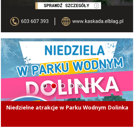
1
2
3
4
5
6
Powstanie nowa ścieżka pieszo-rowerowa