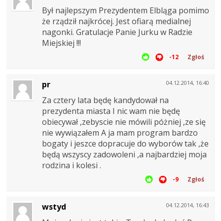
Był najlepszym Prezydentem Elbląga pomimo
że rządził najkrócej. Jest ofiarą medialnej
nagonki. Gratulacje Panie Jurku w Radzie
Miejskiej !!!
-12
Zgłoś
pr
04.12.2014, 16:40
Za cztery lata będę kandydował na
prezydenta miasta I nic wam nie będę
obiecywał ,zebyscie nie mówili póżniej ,ze się
nie wywiązałem A ja mam program bardzo
bogaty i jeszce dopracuje do wyborów tak ,że
będą wszyscy zadowoleni ,a najbardziej moja
rodzina i kolesi .
-9
Zgłoś
wstyd
04.12.2014, 16:43