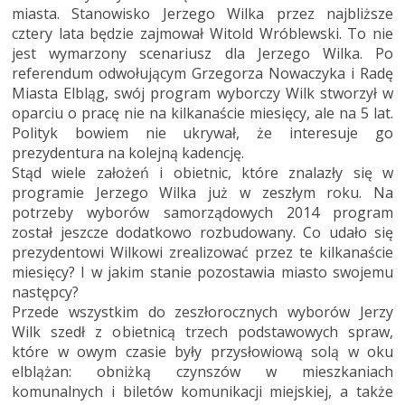
miasta. Stanowisko Jerzego Wilka przez najbliższe
cztery lata będzie zajmował Witold Wróblewski. To nie
jest wymarzony scenariusz dla Jerzego Wilka. Po
referendum odwołującym Grzegorza Nowaczyka i Radę
Miasta Elbląg, swój program wyborczy Wilk stworzył w
oparciu o pracę nie na kilkanaście miesięcy, ale na 5 lat.
Polityk bowiem nie ukrywał, że interesuje go
prezydentura na kolejną kadencję.
Stąd wiele założeń i obietnic, które znalazły się w
programie Jerzego Wilka już w zeszłym roku. Na
potrzeby wyborów samorządowych 2014 program
został jeszcze dodatkowo rozbudowany. Co udało się
prezydentowi Wilkowi zrealizować przez te kilkanaście
miesięcy? I w jakim stanie pozostawia miasto swojemu
następcy?
Przede wszystkim do zeszłorocznych wyborów Jerzy
Wilk szedł z obietnicą trzech podstawowych spraw,
które w owym czasie były przysłowiową solą w oku
elblążan: obniżką czynszów w mieszkaniach
komunalnych i biletów komunikacji miejskiej, a także