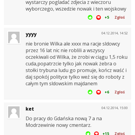
wystarczy pogladać zdjecia z wieczoru
wyborczego, wszedzie nowak i ten wojskowy
+5
Zgłoś
yyyy
04.12.2014, 14:52
nie bronie Wilka ale xxxx ma racje sldowcy
przez 16 lat nic nie roblili a wszyscy
oczekiwali od Wilka, że zrobi w ciągu 1,5 roku
cuda,popatrzcie tylko jak nowak żebra o
stołki trybuna ludu go promuje, kończ waść i
daj spokój polityce tylko weź się do roboty z
całym tym sldowskim majdanem
+6
Zgłoś
ket
04.12.2014, 15:00
Do pracy do Gdańska nową 7 a na
Modrzewinie nowy cmentarz.
+15
Zgłoś