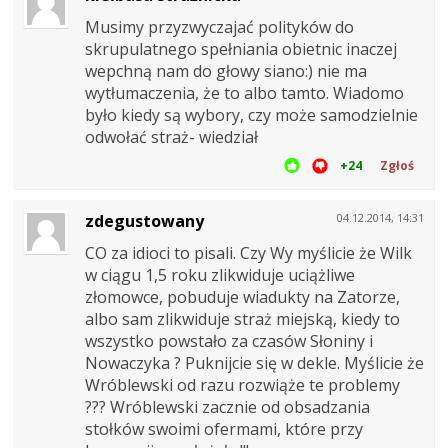
Musimy przyzwyczajać polityków do
skrupulatnego spełniania obietnic inaczej
wepchną nam do głowy siano:) nie ma
wytłumaczenia, że to albo tamto. Wiadomo
było kiedy są wybory, czy może samodzielnie
odwołać straż- wiedział
+24
Zgłoś
zdegustowany
04.12.2014, 14:31
CO za idioci to pisali. Czy Wy myślicie że Wilk
w ciągu 1,5 roku zlikwiduje uciążliwe
złomowce, pobuduje wiadukty na Zatorze,
albo sam zlikwiduje straż miejską, kiedy to
wszystko powstało za czasów Słoniny i
Nowaczyka ? Puknijcie się w dekle. Myślicie że
Wróblewski od razu rozwiąże te problemy
??? Wróblewski zacznie od obsadzania
stołków swoimi ofermami, które przy