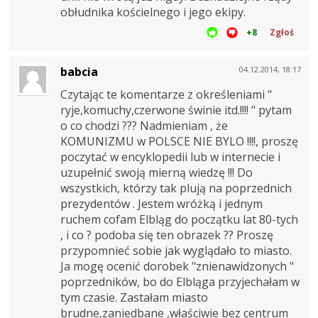
obłudnika kościelnego i jego ekipy.
+8
Zgłoś
babcia
04.12.2014, 18:17
Czytając te komentarze z określeniami "
ryje,komuchy,czerwone świnie itd.!!!! " pytam
o co chodzi ??? Nadmieniam , że
KOMUNIZMU w POLSCE NIE BYLO !!!!, proszę
poczytać w encyklopedii lub w internecie i
uzupełnić swoją mierną wiedzę !!! Do
wszystkich, którzy tak plują na poprzednich
prezydentów . Jestem wróżką i jednym
ruchem cofam Elbląg do początku lat 80-tych
, i co ? podoba się ten obrazek ?? Proszę
przypomnieć sobie jak wyglądało to miasto.
Ja mogę ocenić dorobek "znienawidzonych "
poprzedników, bo do Elbląga przyjechałam w
tym czasie. Zastałam miasto
brudne,zaniedbane ,właściwie bez centrum