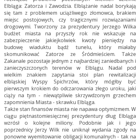
Elbląga: Zatorza i Zawodzia. Elblążanie nadal borykają
się tam z problemem uciążliwego złomowca, brakiem
miejsc postojowych, czy tragicznymi rozwiązaniami
drogowymi. Tworzony za prezydentury Jerzego Wilka
budżet miasta na przyszły rok nie wskazuje na
zabezpieczenie jakiejkolwiek kwoty pieniędzy na
budowę wiaduktu bądź tunelu, który miałaby
skomunikować Zatorze ze Śródmieściem. Także
Zakanale pozostaje jednym z najbardziej zaniedbanych i
zanieczyszczonych terenów w Elblągu. Nadal pod
wielkim znakiem zapytania stoi plan rewitalizacji
elbląskiej Wyspy Spichrzów, który mógłby być
pierwszym krokiem do odczarowania złego uroku, jaki
ciąży na tym - niewątpliwie skrzywdzonym grzechem
zapomnienia Miasta - skrawku Elbląga.
Także stan finansów miasta nie napawa optymizmem. W
ciągu piętnastomiesięcznej prezydentury dług Elbląga
wzrósł o kolejne miliony. Podobnie jak i jego
poprzednicy Jerzy Wilk nie uniknął wydania zgody na
ponowne wyemitowanie obligacji komunalnych - tak na