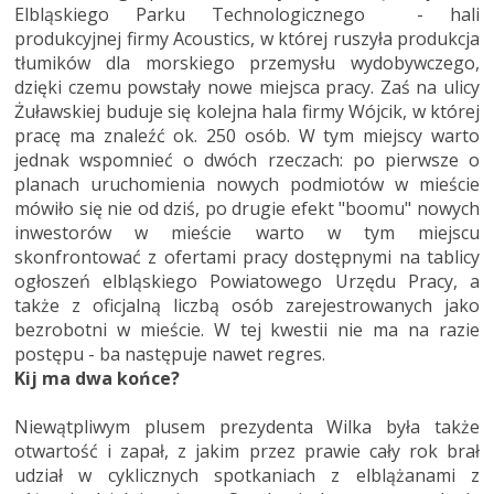
Elbląskiego Parku Technologicznego - hali
produkcyjnej firmy Acoustics, w której ruszyła produkcja
tłumików dla morskiego przemysłu wydobywczego,
dzięki czemu powstały nowe miejsca pracy. Zaś na ulicy
Żuławskiej buduje się kolejna hala firmy Wójcik, w której
pracę ma znaleźć ok. 250 osób. W tym miejscy warto
jednak wspomnieć o dwóch rzeczach: po pierwsze o
planach uruchomienia nowych podmiotów w mieście
mówiło się nie od dziś, po drugie efekt "boomu" nowych
inwestorów w mieście warto w tym miejscu
skonfrontować z ofertami pracy dostępnymi na tablicy
ogłoszeń elbląskiego Powiatowego Urzędu Pracy, a
także z oficjalną liczbą osób zarejestrowanych jako
bezrobotni w mieście. W tej kwestii nie ma na razie
postępu - ba następuje nawet regres.
Kij ma dwa końce?
Niewątpliwym plusem prezydenta Wilka była także
otwartość i zapał, z jakim przez prawie cały rok brał
udział w cyklicznych spotkaniach z elblążanami z