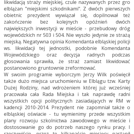
likwidacją straży miejskiej, czule nazywanych przez gro
elblążan "miejskimi szkodnikami". Z dwóch pierwszych
obietnic prezydent wywiązał się, dopilnował też
zakończenie bez kolejnych opóźnień dwóch
największych inwestycji w mieście - przebudowy dróg
wojewódzkich nr 503 i 504. Nie wyszło jedynie ze strażą
miejską. Negatywna opinia Komendanta elbląskiej policji
ws. likwidacji tej jednostki, podobnie Komendanta
Wojewódzkiego oraz decyzja radnych podczas
głosowania sprawiła, że straż zamiast likwidować
postanowiono gruntownie zreformować.
W swoim programie wyborczym Jerzy Wilk poświęcił
także dużo miejsca uruchomieniu w Elblągu tzw. Karty
Dużej Rodziny, nad wdrożeniem której już wcześniej
pracowała cała Rada Miejska i tak naprawdę radni
wszystkich opcji politycznych zasiadających w RM w
kadencji 2010-2014. Prezydent nie zapomniał także o
elbląskiej oświacie - tu wymienimy przede wszystkim
plany rozwoju szkolnictwa zawodowego w mieście i
dostosowanie go do potrzeb naszego rynku pracy. I
rzeczywiście, przez te kilkanaście miesięcy nastąpił