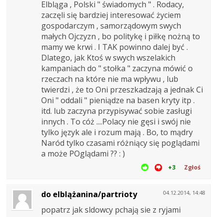
Elbląga , Polski " świadomych " . Rodacy,
zaczęli się bardziej interesować życiem
gospodarczym , samorządowym swych
małych Ojczyzn , bo politykę i piłkę nożną to
mamy we krwi . I TAK powinno dalej być .
Dlatego, jak Ktoś w swych wszelakich
kampaniach do " stołka " zaczyna mówić o
rzeczach na które nie ma wpływu , lub
twierdzi , że to Oni przeszkadzają a jednak Ci
Oni " oddali " pieniądze na basen kryty itp .
itd. lub zaczyna przypisywać sobie zasługi
innych . To cóż ....Polacy nie gęsi i swój nie
tylko język ale i rozum mają . Bo, to mądry
Naród tylko czasami różniący się poglądami
a może POglądami ?? : )
+3
Zgłoś
do elblążanina/partrioty
04.12.2014, 14:48
popatrz jak sldowcy pchają sie z ryjami