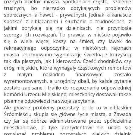
różnych dzielnic miasta. Spotkaniach często szalenie
trudnych, bo nierzadko dotykających problemów
społecznych, a nawet - prywatnych. Jednak kilkanaście
spotkań z elblążanami i słuchanie o trudnościach, z
jakimi borykają się na dzielnicach, nie przyniosła
szeregu ich rozwiązań. To prawda, w mieście pojawiło
się o wiele więcej koszy na śmieci, czy ławek do
rekreacyjnego odpoczynku, w niektórych rejonach
miasta unormowano sygnalizację świetlną z korzyścią
tak dla pieszych, jak i kierowców. Część chodników czy
dróg miejskich, które wymagały cząstkowych remontów
z małym nakładem finansowym, zostało
wyremontowanych, a urzędnicy dbali, by każde pytanie
zostało zapisane i trafiło do rozpoznania odpowiedniej
komórki Urzędu Miejskiego; mieszkańcy dostawali także
pisemne odpowiedzi na swoje zapytania.
Ale główne problemy pozostały: o ile to w elbląskim
Śródmieściu skupia się główne życie miasta, a Zawada
czy Jar są dobrze administrowane przez spółdzielnie
mieszkaniowe, o tyle prezydentowi nie udało się
rozwiązać problemu pozostałych wielkich dzielnic