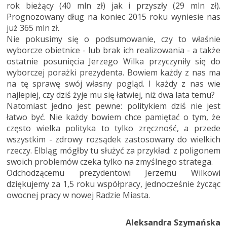
rok bieżący (40 mln zł) jak i przyszły (29 mln zł).
Prognozowany dług na koniec 2015 roku wyniesie nas
już 365 mln zł.
Nie pokusimy się o podsumowanie, czy to właśnie
wyborcze obietnice - lub brak ich realizowania - a także
ostatnie posunięcia Jerzego Wilka przyczyniły się do
wyborczej porażki prezydenta. Bowiem każdy z nas ma
na tę sprawę swój własny pogląd. I każdy z nas wie
najlepiej, czy dziś żyje mu się łatwiej, niż dwa lata temu?
Natomiast jedno jest pewne: politykiem dziś nie jest
łatwo być. Nie każdy bowiem chce pamiętać o tym, że
często wiel­ka polityka to tyl­ko zręczność, a przede
wszystkim - zdro­wy rozsądek zastosowany do wiel­kich
rzeczy. Elbląg mógłby tu służyć za przykład: z poligonem
swoich problemów czeka tylko na zmyślnego stratega.
Odchodzącemu prezydentowi Jerzemu Wilkowi
dziękujemy za 1,5 roku współpracy, jednocześnie życząc
owocnej pracy w nowej Radzie Miasta.
Aleksandra Szymańska