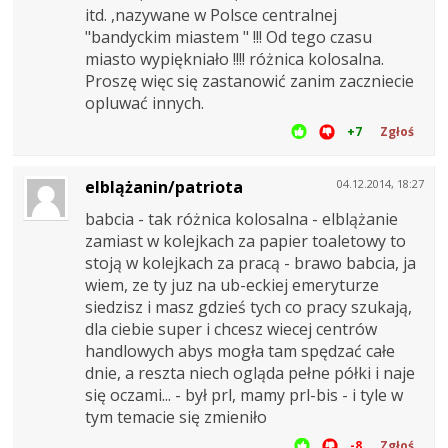
itd. ,nazywane w Polsce centralnej
"bandyckim miastem " !!! Od tego czasu
miasto wypiękniało !!!! różnica kolosalna.
Proszę więc się zastanowić zanim zaczniecie
opluwać innych.
+7
Zgłoś
elblążanin/patriota
04.12.2014, 18:27
babcia - tak różnica kolosalna - elblążanie
zamiast w kolejkach za papier toaletowy to
stoją w kolejkach za pracą - brawo babcia, ja
wiem, ze ty juz na ub-eckiej emeryturze
siedzisz i masz gdzieś tych co pracy szukają,
dla ciebie super i chcesz wiecej centrów
handlowych abys mogła tam spędzać całe
dnie, a reszta niech ogląda pełne półki i naje
się oczami... - był prl, mamy prl-bis - i tyle w
tym temacie się zmieniło
-8
Zgłoś