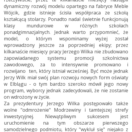
dynamiczny rozwój modelu opartego na fabryce Meble
Wójcik, gdzie istnieje ścisła współpraca ze szkołą
kształcącą stolarzy. Ponadto nadal świetnie funkcjonują
klasy mundurowe w różnych szkołach
ponadgimnazjalnych. Jednak warto przypomnieć, że
model, o którym wspominamy wyżej został
wprowadzony jeszcze za poprzedniej ekipy; przez
kilkanaście miesięcy pracy Jerzego Wilka nie zbudowano
zapowiadanego systemu promocji szkolnictwa
zawodowego, za to intensywnie promowano i
rozwijano ten, który istniał wcześniej. Być może jednak
Jerzy Wilk miał swój plan rozwoju nowych form oświaty
w Elblągu - o tym bardzo szeroko mówił jego nowy
program, wyborcy jednak zadecydowali, że nie zostanie
on wdrożony w życie.
Za prezydentury Jerzego Wilka postępowało także
wolne "odmrożenie" Modrzewiny i tamtejszej strefy
inwestycyjnej. Niewątpliwym sukcesem jest
uruchomienie na tym obszarze pierwszego
samodzielnego podmiotu, który "wykluł się" niejako z