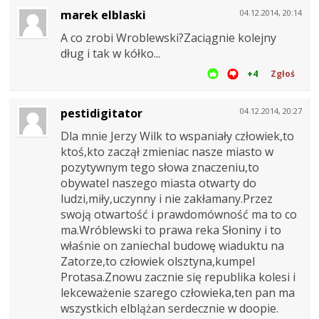
marek elblaski
04.12.2014, 20:14
A co zrobi Wroblewski?Zaciągnie kolejny
dług i tak w kółko...
+4
Zgłoś
pestidigitator
04.12.2014, 20:27
Dla mnie Jerzy Wilk to wspaniały człowiek,to
ktoś,kto zaczął zmieniac nasze miasto w
pozytywnym tego słowa znaczeniu,to
obywatel naszego miasta otwarty do
ludzi,miły,uczynny i nie zakłamany.Przez
swoją otwartość i prawdomówność ma to co
ma.Wróblewski to prawa reka Słoniny i to
właśnie on zaniechal budowę wiaduktu na
Zatorze,to człowiek olsztyna,kumpel
Protasa.Znowu zacznie się republika kolesi i
lekceważenie szarego człowieka,ten pan ma
wszystkich elblążan serdecznie w doopie.