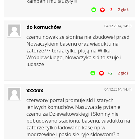
kampanii mu służyły !!!
-3
Zgłoś
do komuchów
04.12.2014, 14:38
czemu nowak ze słonina nie zbudował przed
Nowaczykiem basenu oraz wiaduktu na
zatorze??? teraz tylko plują na Wilka,
Wróblewskiego, Nowaczyka sld to szuje i
judasze
+2
Zgłoś
xxxxxx
04.12.2014, 14:44
czerwony portal promuje sld i starych
leniwych komuchów. Nasuwa się pytanie
czemu za Dziewałtowskiegi i Słoniny nie
pobudowano stadionu, basenu, wiaduktu na
zatorze tylko ładowano kasę np w
modrzewinę i pasło sie ryje sldowcom? a