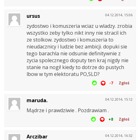
ursus
04.12.2014, 15:06
zydostwo i komuszeria wciaz u wladzy. zrobia
wszystko zeby tylko nikt inny nie stracil ich
ze stolkow. zydostwo i komuszeria to
nieudacznicy i ludzie bez ambicji. dopuki sie
tego barachla nie odsunie definitywnie z
zycia spolecznego doputy ten kraj nigdy nie
stanie na nogi! kiedy to dotrze do pustych
lbow w tym elektoratu PO,SLD?
-7
Zgłoś
maruda.
04.12.2014, 15:12
Mądrze i prawdziwie . Pozdrawiam .
+8
Zgłoś
Arczibar
04.12.2014, 16:32