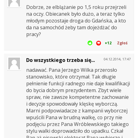
Dobrze, ze elblążanie po 1,5 roku przejrzeli
na oczy. Obiecanek było dużo, a teraz tylko
młodym pozostaje droga do Gdańska, a kto
da na samochód żeby tam dojeżdżać do
pracy?
+12
Zgłoś
Do wszystkiego trzeba się...
04.12.2014, 17:47
nadawać. Pana Jerzego Wilka przerosło
stanowisko, które otrzymał. Tak długie
pełnienie funkcji radnego nie daje kwalifikacji
do bycia dobrym prezydentem. Zbyt wiele
spraw, nie zawsze kompetentne zachowanie
i decyzje spowodowały klęskę wyborczą.
Marni podpowiadacze z kampanii wyborczej
wpuścili Pana w brudną walkę, co przy nie
podjęciu przez Pana Wróblewskiego takiego
stylu walki doprowadziło do upadku. Czkał
Pan aż pisowski elektorat Pana wybierze i