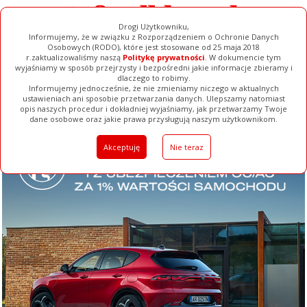
Drogi Użytkowniku,
Informujemy, że w związku z Rozporządzeniem o Ochronie Danych
Osobowych (RODO), które jest stosowane od 25 maja 2018
r.zaktualizowaliśmy naszą
Politykę prywatności
. W dokumencie tym
wyjaśniamy w sposób przejrzysty i bezpośredni jakie informacje zbieramy i
dlaczego to robimy.
Informujemy jednocześnie, że nie zmieniamy niczego w aktualnych
ustawieniach ani sposobie przetwarzania danych. Ulepszamy natomiast
opis naszych procedur i dokładniej wyjaśniamy, jak przetwarzamy Twoje
Galerie
Filmy
Baza Firm
Ogłoszenia
Pełna Wersja
dane osobowe oraz jakie prawa przysługują naszym użytkownikom.
Akceptuję
Nie teraz