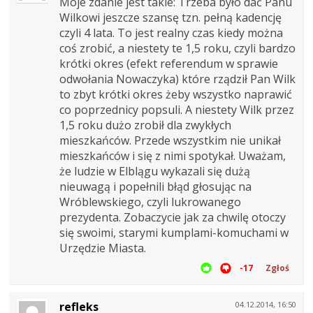
Moje zdanie jest takie: Trzeba było dać Panu
Wilkowi jeszcze szansę tzn. pełną kadencję
czyli 4 lata. To jest realny czas kiedy można
coś zrobić, a niestety te 1,5 roku, czyli bardzo
krótki okres (efekt referendum w sprawie
odwołania Nowaczyka) które rządził Pan Wilk
to zbyt krótki okres żeby wszystko naprawić
co poprzednicy popsuli. A niestety Wilk przez
1,5 roku dużo zrobił dla zwykłych
mieszkańców. Przede wszystkim nie unikał
mieszkańców i się z nimi spotykał. Uważam,
że ludzie w Elblągu wykazali się dużą
nieuwagą i popełnili błąd głosując na
Wróblewskiego, czyli lukrowanego
prezydenta. Zobaczycie jak za chwilę otoczy
się swoimi, starymi kumplami-komuchami w
Urzędzie Miasta.
-17
Zgłoś
refleks
04.12.2014, 16:50