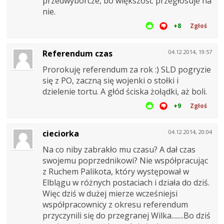
przedwyborcze, bo większość przegłosuje na
nie.
+8
Zgłoś
Referendum czas
04.12.2014, 19:57
Prorokuję referendum za rok :) SLD pogryzie
się z PO, zaczną się wojenki o stołki i
dzielenie tortu. A głód ściska żołądki, aż boli.
+9
Zgłoś
cieciorka
04.12.2014, 20:04
Na co niby zabrakło mu czasu? A dał czas
swojemu poprzednikowi? Nie współpracując
z Ruchem Palikota, który występował w
Elblągu w różnych postaciach i działa do dziś.
Więc dziś w dużej mierze wcześniejsi
współpracownicy z okresu referendum
przyczynili się do przegranej Wilka........Bo dziś