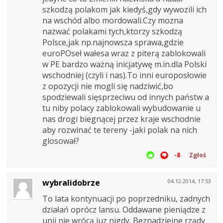
szkodzą polakom jak kiedyś,gdy wywozili ich
na wschód albo mordowali.Czy mozna
nazwać polakami tych,ktorzy szkodzą
Polsce,jak np.najnowsza sprawa,gdzie
euroPOseł wałesa wraz z piterą zablokowali
w PE bardzo ważną inicjatywę m.in.dla Polski
wschodniej (czyli i nas).To inni europosłowie
z opozycji nie mogli się nadziwić,bo
spodziewali sięsprzeciwu od innych państw a
tu niby polacy zablokowali wybudowanie u
nas drogi biegnącej przez kraje wschodnie
aby rozwinać te tereny -jaki polak na nich
glosował?
-8
Zgłoś
wybralidobrze
04.12.2014, 17:53
To lata kontynuacji po poprzedniku, zadnych
działań oprócz lansu. Oddawane pieniądze z
unii nie wrócą juz nigdy. Beznadziejne rządy