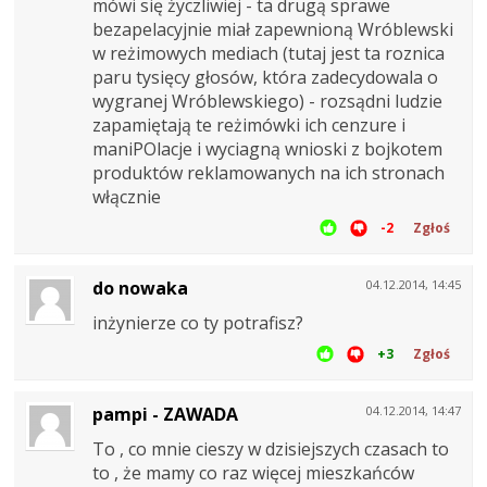
mówi się życzliwiej - ta drugą sprawe
bezapelacyjnie miał zapewnioną Wróblewski
w reżimowych mediach (tutaj jest ta roznica
paru tysięcy głosów, która zadecydowala o
wygranej Wróblewskiego) - rozsądni ludzie
zapamiętają te reżimówki ich cenzure i
maniPOlacje i wyciagną wnioski z bojkotem
produktów reklamowanych na ich stronach
włącznie
-2
Zgłoś
do nowaka
04.12.2014, 14:45
inżynierze co ty potrafisz?
+3
Zgłoś
pampi - ZAWADA
04.12.2014, 14:47
To , co mnie cieszy w dzisiejszych czasach to
to , że mamy co raz więcej mieszkańców