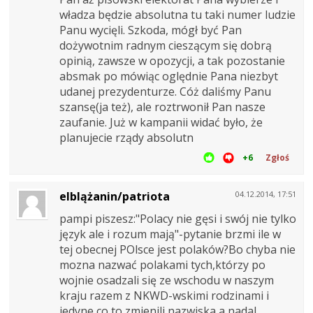
władza będzie absolutna tu taki numer ludzie
Panu wycięli. Szkoda, mógł być Pan
dożywotnim radnym cieszącym się dobrą
opinią, zawsze w opozycji, a tak pozostanie
absmak po mówiąc oględnie Pana niezbyt
udanej prezydenturze. Cóż daliśmy Panu
szansę(ja też), ale roztrwonił Pan nasze
zaufanie. Już w kampanii widać było, że
planujecie rządy absolutn
+6
Zgłoś
elblążanin/patriota
04.12.2014, 17:51
pampi piszesz:"Polacy nie gęsi i swój nie tylko
język ale i rozum mają"-pytanie brzmi ile w
tej obecnej POlsce jest polaków?Bo chyba nie
mozna nazwać polakami tych,którzy po
wojnie osadzali się ze wschodu w naszym
kraju razem z NKWD-wskimi rodzinami i
jedyne co to zmienili nazwiska a nadal