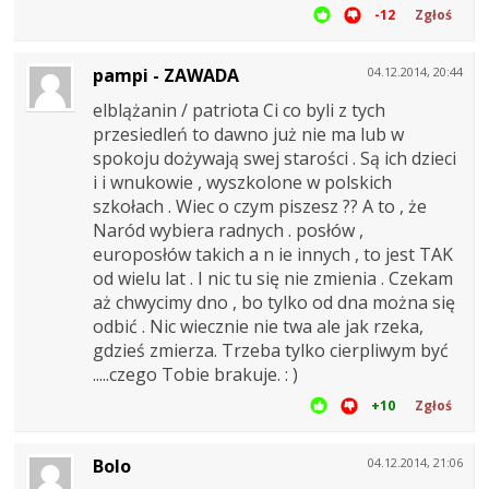
-12
Zgłoś
pampi - ZAWADA
04.12.2014, 20:44
elblążanin / patriota Ci co byli z tych
przesiedleń to dawno już nie ma lub w
spokoju dożywają swej starości . Są ich dzieci
i i wnukowie , wyszkolone w polskich
szkołach . Wiec o czym piszesz ?? A to , że
Naród wybiera radnych . posłów ,
europosłów takich a n ie innych , to jest TAK
od wielu lat . I nic tu się nie zmienia . Czekam
aż chwycimy dno , bo tylko od dna można się
odbić . Nic wiecznie nie twa ale jak rzeka,
gdzieś zmierza. Trzeba tylko cierpliwym być
.....czego Tobie brakuje. : )
+10
Zgłoś
Bolo
04.12.2014, 21:06