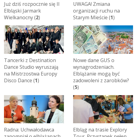
Już dziś rozpocznie się II
UWAGA! Zmiana
Elbląski Jarmark
organizacji ruchu na
Wielkanocny (
2
)
Starym Mieście (
1
)
Tancerki z Destination
Nowe dane GUS o
Dance Studio wyruszają
wynagrodzeniach.
na Mistrzostwa Europy
Elblążanie mogą być
Disco Dance (
1
)
zadowoleni z zarobków?
(
5
)
Radna: Uchwałodawca
Elbląg na trasie Explory
zapomniał o elblążanach,
Tour. Przystanek pełen