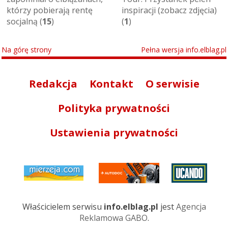
którzy pobierają rentę
inspiracji (zobacz zdjęcia)
socjalną (
15
)
(
1
)
Na górę strony
Pełna wersja info.elblag.pl
Redakcja
Kontakt
O serwisie
Polityka prywatności
Ustawienia prywatności
Właścicielem serwisu
info.elblag.pl
jest
Agencja
Reklamowa GABO
.