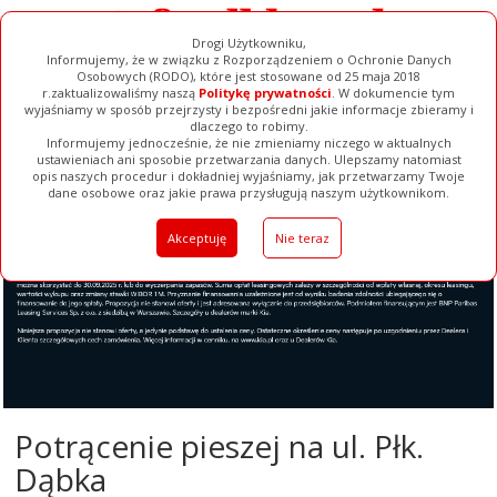
Drogi Użytkowniku,
Informujemy, że w związku z Rozporządzeniem o Ochronie Danych
Osobowych (RODO), które jest stosowane od 25 maja 2018
r.zaktualizowaliśmy naszą
Politykę prywatności
. W dokumencie tym
wyjaśniamy w sposób przejrzysty i bezpośredni jakie informacje zbieramy i
dlaczego to robimy.
Informujemy jednocześnie, że nie zmieniamy niczego w aktualnych
ustawieniach ani sposobie przetwarzania danych. Ulepszamy natomiast
opis naszych procedur i dokładniej wyjaśniamy, jak przetwarzamy Twoje
Galerie
Filmy
Baza Firm
Ogłoszenia
Pełna Wersja
dane osobowe oraz jakie prawa przysługują naszym użytkownikom.
Akceptuję
Nie teraz
Potrącenie pieszej na ul. Płk.
Dąbka