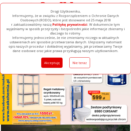
Drogi Użytkowniku,
Informujemy, że w związku z Rozporządzeniem o Ochronie Danych
Osobowych (RODO), które jest stosowane od 25 maja 2018
r.zaktualizowaliśmy naszą
Politykę prywatności
. W dokumencie tym
wyjaśniamy w sposób przejrzysty i bezpośredni jakie informacje zbieramy i
[ ZAMKNIJ ]
dlaczego to robimy.
Informujemy jednocześnie, że nie zmieniamy niczego w aktualnych
ustawieniach ani sposobie przetwarzania danych. Ulepszamy natomiast
opis naszych procedur i dokładniej wyjaśniamy, jak przetwarzamy Twoje
Galerie
Filmy
Baza Firm
Ogłoszenia
Pełna Wersja
dane osobowe oraz jakie prawa przysługują naszym użytkownikom.
Akceptuję
Nie teraz