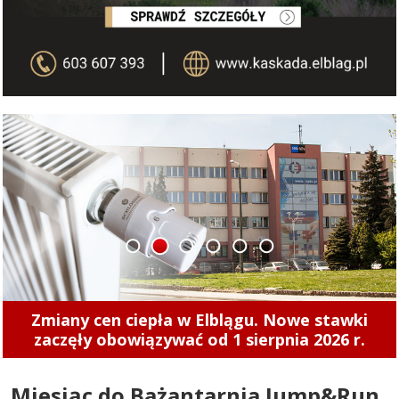
1
2
3
4
5
6
Za mało jest w mieście defibrylatorów?
Miesiąc do Bażantarnia Jump&Run