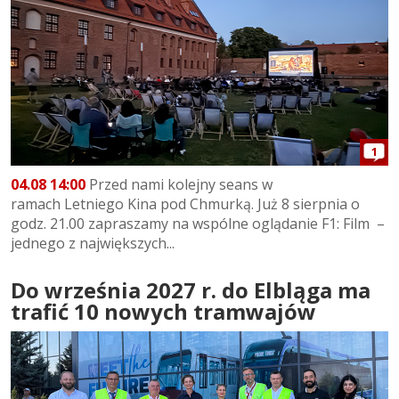
1
04.08 14:00
Przed nami kolejny seans w
ramach Letniego Kina pod Chmurką. Już 8 sierpnia o
godz. 21.00 zapraszamy na wspólne oglądanie F1: Film –
jednego z największych...
Do września 2027 r. do Elbląga ma
trafić 10 nowych tramwajów