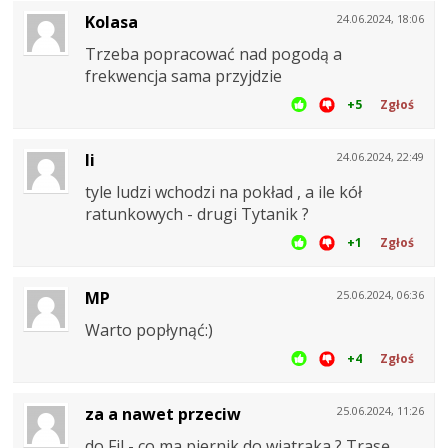
Kolasa
24.06.2024, 18:06
Trzeba popracować nad pogodą a
frekwencja sama przyjdzie
+5
Zgłoś
li
24.06.2024, 22:49
tyle ludzi wchodzi na pokład , a ile kół
ratunkowych - drugi Tytanik ?
+1
Zgłoś
MP
25.06.2024, 06:36
Warto popłynąć:)
+4
Zgłoś
za a nawet przeciw
25.06.2024, 11:26
do Fil - co ma piernik do wiatraka ? Trasę