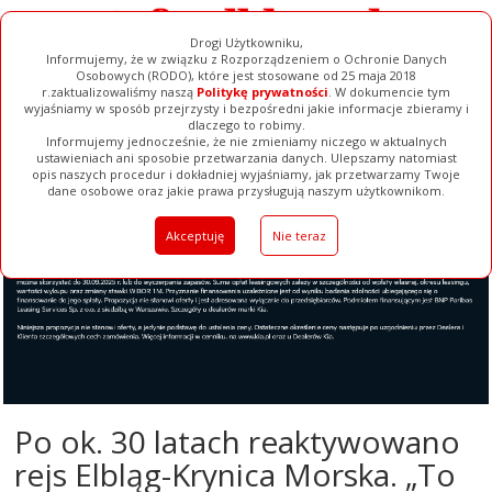
Drogi Użytkowniku,
Informujemy, że w związku z Rozporządzeniem o Ochronie Danych
Osobowych (RODO), które jest stosowane od 25 maja 2018
r.zaktualizowaliśmy naszą
Politykę prywatności
. W dokumencie tym
wyjaśniamy w sposób przejrzysty i bezpośredni jakie informacje zbieramy i
dlaczego to robimy.
Informujemy jednocześnie, że nie zmieniamy niczego w aktualnych
ustawieniach ani sposobie przetwarzania danych. Ulepszamy natomiast
opis naszych procedur i dokładniej wyjaśniamy, jak przetwarzamy Twoje
Galerie
Filmy
Baza Firm
Ogłoszenia
Pełna Wersja
dane osobowe oraz jakie prawa przysługują naszym użytkownikom.
Akceptuję
Nie teraz
Po ok. 30 latach reaktywowano
rejs Elbląg-Krynica Morska. „To