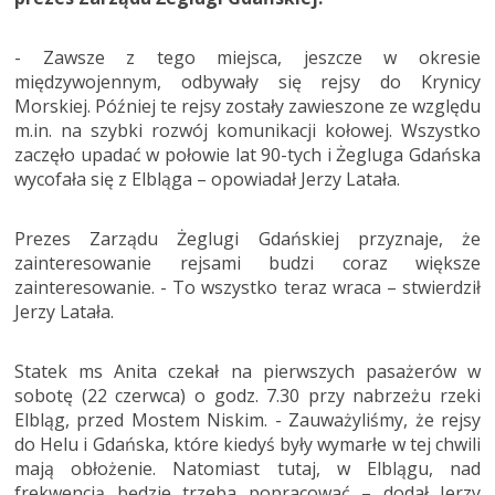
- Zawsze z tego miejsca, jeszcze w okresie
międzywojennym, odbywały się rejsy do Krynicy
Morskiej. Później te rejsy zostały zawieszone ze względu
m.in. na szybki rozwój komunikacji kołowej. Wszystko
zaczęło upadać w połowie lat 90-tych i Żegluga Gdańska
wycofała się z Elbląga – opowiadał Jerzy Latała.
Prezes Zarządu Żeglugi Gdańskiej przyznaje, że
zainteresowanie rejsami budzi coraz większe
zainteresowanie. - To wszystko teraz wraca – stwierdził
Jerzy Latała.
Statek ms Anita czekał na pierwszych pasażerów w
sobotę (22 czerwca) o godz. 7.30 przy nabrzeżu rzeki
Elbląg, przed Mostem Niskim. - Zauważyliśmy, że rejsy
do Helu i Gdańska, które kiedyś były wymarłe w tej chwili
mają obłożenie. Natomiast tutaj, w Elblągu, nad
frekwencją będzie trzeba popracować – dodał Jerzy