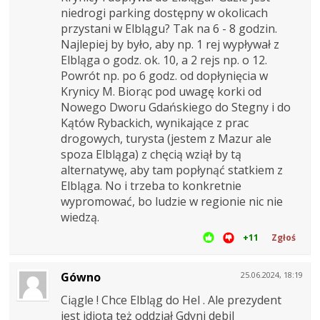
niedrogi parking dostępny w okolicach
przystani w Elblągu? Tak na 6 - 8 godzin.
Najlepiej by było, aby np. 1 rej wypływał z
Elbląga o godz. ok. 10, a 2 rejs np. o 12.
Powrót np. po 6 godz. od dopłynięcia w
Krynicy M. Biorąc pod uwagę korki od
Nowego Dworu Gdańskiego do Stegny i do
Kątów Rybackich, wynikające z prac
drogowych, turysta (jestem z Mazur ale
spoza Elbląga) z chęcią wziął by tą
alternatywę, aby tam popłynąć statkiem z
Elbląga. No i trzeba to konkretnie
wypromować, bo ludzie w regionie nic nie
wiedzą.
+11
Zgłoś
Gówno
25.06.2024, 18:19
Ciągle ! Chce Elbląg do Hel . Ale prezydent
jest idiota też oddział Gdyni debil