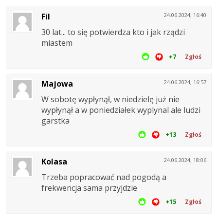
Fil
24.06.2024, 16:40
30 lat... to się potwierdza kto i jak rządzi
miastem
+7
Zgłoś
Majowa
24.06.2024, 16:57
W sobotę wypłynął, w niedzielę już nie
wypłynął a w poniedziałek wyplynal ale ludzi
garstka
+13
Zgłoś
Kolasa
24.06.2024, 18:06
Trzeba popracować nad pogodą a
frekwencja sama przyjdzie
+15
Zgłoś