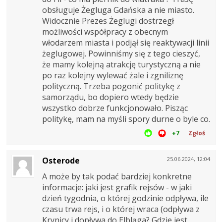
obsługuje Żegluga Gdańska a nie miasto.
Widocznie Prezes Żeglugi dostrzegł
możliwości współpracy z obecnym
włodarzem miasta i podjął się reaktywacji linii
żeglugowej. Powinniśmy się z tego cieszyć,
że mamy kolejną atrakcję turystyczną a nie
po raz kolejny wylewać żale i zgniliznę
polityczną. Trzeba pogonić politykę z
samorządu, bo dopiero wtedy będzie
wszystko dobrze funkcjonowało. Pisząc
politykę, mam na myśli spory durne o byle co.
+7
Zgłoś
Osterode
25.06.2024, 12:04
A może by tak podać bardziej konkretne
informacje: jaki jest grafik rejsów - w jaki
dzień tygodnia, o której godzinie odpływa, ile
czasu trwa rejs, i o której wraca (odpływa z
Krynicy i dopływa do Elbląga? Gdzie jest