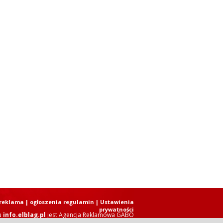
reklama
|
ogłoszenia regulamin
| Ustawienia
prywatności
u
info.elblag.pl
jest
Agencja Reklamowa GABO