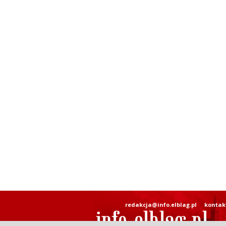
redakcja@info.elblag.pl
kontak