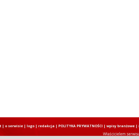
t
|
o serwisie
|
logo
|
redakcja
|
POLITYKA PRYWATNOŚCI
|
wpisy branżowe
|
Właścicielem serwis