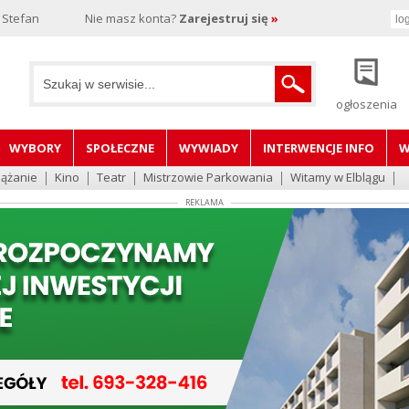
 Stefan
Nie masz konta?
Zarejestruj się
»
ogłoszenia
WYBORY
SPOŁECZNE
WYWIADY
INTERWENCJE INFO
W
lążanie
Kino
Teatr
Mistrzowie Parkowania
Witamy w Elblągu
REKLAMA