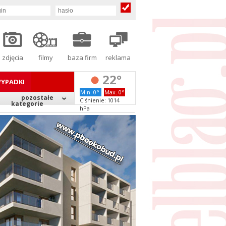
zdjęcia
filmy
baza firm
reklama
22°
YPADKI
Min. 0°
Max. 0°
pozostałe
Ciśnienie: 1014
kategorie
hPa