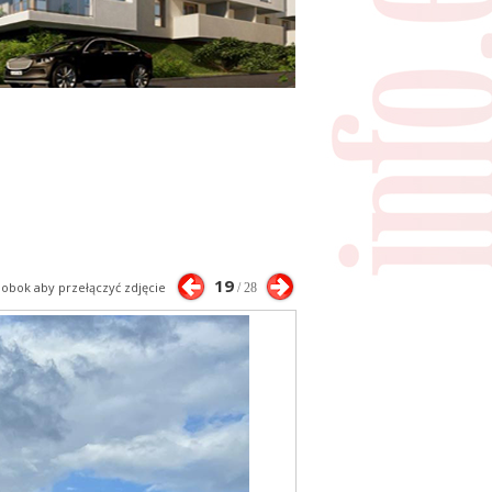
19
j obok aby przełączyć zdjęcie
/ 28