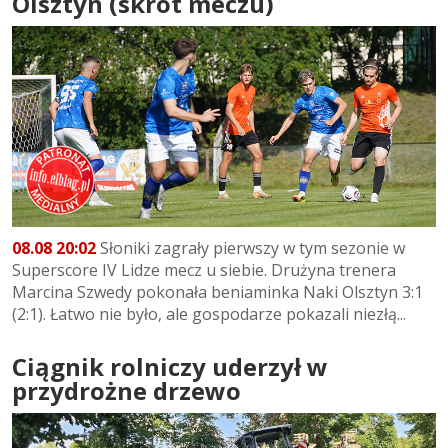
Olsztyn (skrót meczu)
08.08 20:02
Słoniki zagrały pierwszy w tym sezonie w
Superscore IV Lidze mecz u siebie. Drużyna trenera
Marcina Szwedy pokonała beniaminka Naki Olsztyn 3:1
(2:1). Łatwo nie było, ale gospodarze pokazali niezłą...
Ciągnik rolniczy uderzył w
przydrożne drzewo