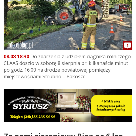
1
08.08 18:30
Do zdarzenia z udziałem ciągnika rolniczego
CLAAS doszło w sobotę 8 sierpnia br. kilkanaście minut
po godz. 16:00 na drodze powiatowej pomiędzy
miejscowościami Strubno – Pakosze....
Za nami sierpniowy Bieg na 6 łap -