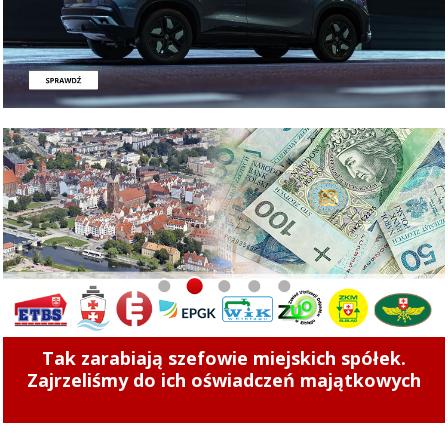
1
2
3
4
5
Powstanie nowa ścieżka pieszo-rowerowa