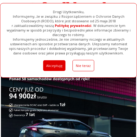
Drogi Użytkowniku,
Informujemy, że w związku z Rozporządzeniem o Ochronie Danych
Osobowych (RODO), które jest stosowane od 25 maja 2018
r.zaktualizowaliśmy naszą
Politykę prywatności
. W dokumencie tym
wyjaśniamy w sposób przejrzysty i bezpośredni jakie informacje zbieramy i
dlaczego to robimy.
Informujemy jednocześnie, że nie zmieniamy niczego w aktualnych
ustawieniach ani sposobie przetwarzania danych. Ulepszamy natomiast
opis naszych procedur i dokładniej wyjaśniamy, jak przetwarzamy Twoje
Galerie
Filmy
Baza Firm
Ogłoszenia
Pełna Wersja
dane osobowe oraz jakie prawa przysługują naszym użytkownikom.
Akceptuję
Nie teraz