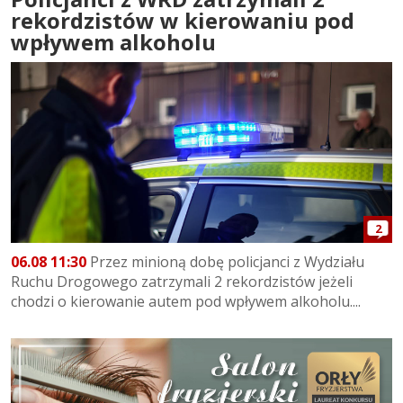
rekordzistów w kierowaniu pod
wpływem alkoholu
2
06.08 11:30
Przez minioną dobę policjanci z Wydziału
Ruchu Drogowego zatrzymali 2 rekordzistów jeżeli
chodzi o kierowanie autem pod wpływem alkoholu....