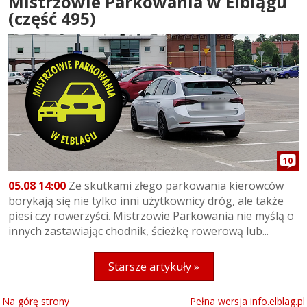
Mistrzowie Parkowania w Elblągu
(część 495)
10
05.08 14:00
Ze skutkami złego parkowania kierowców
borykają się nie tylko inni użytkownicy dróg, ale także
piesi czy rowerzyści. Mistrzowie Parkowania nie myślą o
innych zastawiając chodnik, ścieżkę rowerową lub...
Starsze artykuły »
Na górę strony
Pełna wersja info.elblag.pl