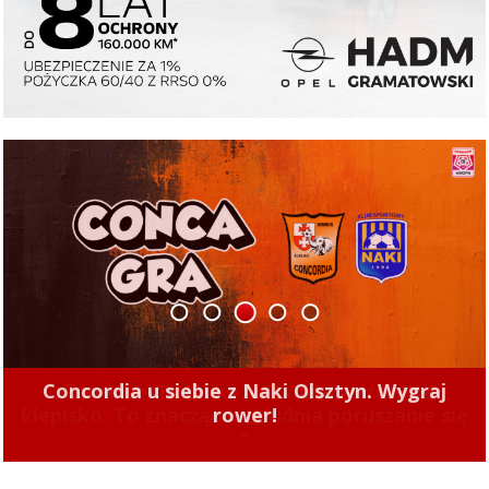
1
2
3
4
5
Concordia u siebie z Naki Olsztyn. Wygraj
rower!