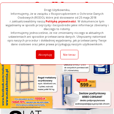
Drogi Użytkowniku,
Informujemy, że w związku z Rozporządzeniem o Ochronie Danych
Osobowych (RODO), które jest stosowane od 25 maja 2018
r.zaktualizowaliśmy naszą
Politykę prywatności
. W dokumencie tym
wyjaśniamy w sposób przejrzysty i bezpośredni jakie informacje zbieramy i
[ ZAMKNIJ ]
dlaczego to robimy.
Informujemy jednocześnie, że nie zmieniamy niczego w aktualnych
ustawieniach ani sposobie przetwarzania danych. Ulepszamy natomiast
opis naszych procedur i dokładniej wyjaśniamy, jak przetwarzamy Twoje
Galerie
Filmy
Baza Firm
Ogłoszenia
Pełna Wersja
dane osobowe oraz jakie prawa przysługują naszym użytkownikom.
Akceptuję
Nie teraz