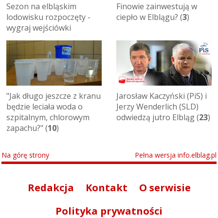
Sezon na elbląskim
Finowie zainwestują w
lodowisku rozpoczęty -
ciepło w Elblągu? (
3
)
wygraj wejściówki
"Jak długo jeszcze z kranu
Jarosław Kaczyński (PiS) i
będzie leciała woda o
Jerzy Wenderlich (SLD)
szpitalnym, chlorowym
odwiedzą jutro Elbląg (
23
)
zapachu?" (
10
)
Na górę strony
Pełna wersja info.elblag.pl
Redakcja
Kontakt
O serwisie
Polityka prywatności