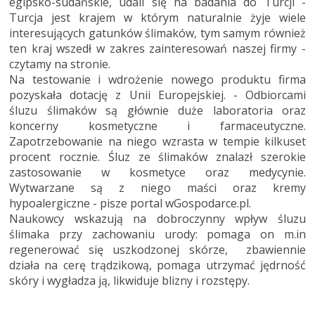
egipsko-sudańskie, udali się na badania do Turcji -
Turcja jest krajem w którym naturalnie żyje wiele
interesujących gatunków ślimaków, tym samym również
ten kraj wszedł w zakres zainteresowań naszej firmy -
czytamy na stronie.
Na testowanie i wdrożenie nowego produktu firma
pozyskała dotację z Unii Europejskiej. - Odbiorcami
śluzu ślimaków są głównie duże laboratoria oraz
koncerny kosmetyczne i farmaceutyczne.
Zapotrzebowanie na niego wzrasta w tempie kilkuset
procent rocznie. Śluz ze ślimaków znalazł szerokie
zastosowanie w kosmetyce oraz medycynie.
Wytwarzane są z niego maści oraz kremy
hypoalergiczne - pisze portal wGospodarce.pl.
Naukowcy wskazują na dobroczynny wpływ śluzu
ślimaka przy zachowaniu urody: pomaga on m.in
regenerować się uszkodzonej skórze, zbawiennie
działa na cerę trądzikową, pomaga utrzymać jędrność
skóry i wygładza ją, likwiduje blizny i rozstępy.