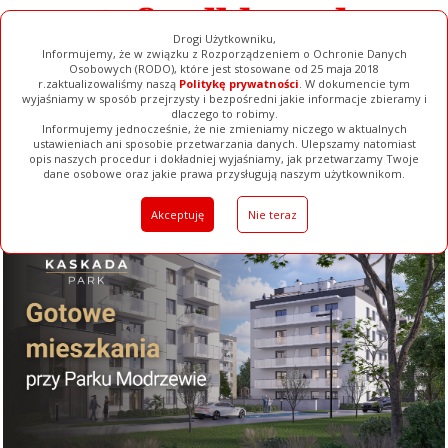
Drogi Użytkowniku,
Informujemy, że w związku z Rozporządzeniem o Ochronie Danych
Osobowych (RODO), które jest stosowane od 25 maja 2018
r.zaktualizowaliśmy naszą
Politykę prywatności
. W dokumencie tym
wyjaśniamy w sposób przejrzysty i bezpośredni jakie informacje zbieramy i
dlaczego to robimy.
Informujemy jednocześnie, że nie zmieniamy niczego w aktualnych
ustawieniach ani sposobie przetwarzania danych. Ulepszamy natomiast
opis naszych procedur i dokładniej wyjaśniamy, jak przetwarzamy Twoje
Galerie
Filmy
Baza Firm
Ogłoszenia
Pełna Wersja
dane osobowe oraz jakie prawa przysługują naszym użytkownikom.
Akceptuję
Nie teraz