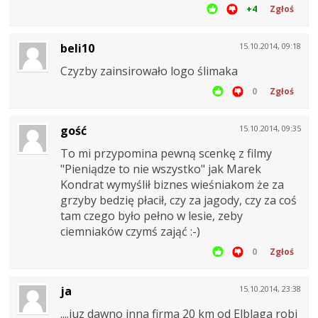
+4
Zgłoś
beli10
15.10.2014, 09:18
Czyzby zainsirowało logo ślimaka
0
Zgłoś
gość
15.10.2014, 09:35
To mi przypomina pewną scenkę z filmy
"Pieniądze to nie wszystko" jak Marek
Kondrat wymyślił biznes wieśniakom że za
grzyby bedzię płacił, czy za jagody, czy za coś
tam czego było pełno w lesie, zeby
ciemniaków czymś zająć :-)
0
Zgłoś
ja
15.10.2014, 23:38
....juz dawno inna firma 20 km od Elblaga robi