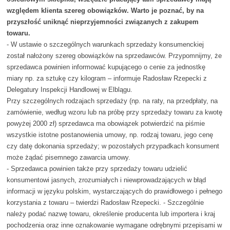
względem klienta szereg obowiązków. Warto je poznać, by na
przyszłość uniknąć nieprzyjemności związanych z zakupem
towaru.
- W ustawie o szczególnych warunkach sprzedaży konsumenckiej
został nałożony szereg obowiązków na sprzedawców. Przypomnijmy, że
sprzedawca powinien informować kupującego o cenie za jednostkę
miary np. za sztukę czy kilogram – informuje Radosław Rzepecki z
Delegatury Inspekcji Handlowej w Elblągu.
Przy szczególnych rodzajach sprzedaży (np. na raty, na przedpłaty, na
zamówienie, według wzoru lub na próbę przy sprzedaży towaru za kwotę
powyżej 2000 zł) sprzedawca ma obowiązek potwierdzić na piśmie
wszystkie istotne postanowienia umowy, np. rodzaj towaru, jego cenę
czy datę dokonania sprzedaży; w pozostałych przypadkach konsument
może żądać pisemnego zawarcia umowy.
- Sprzedawca powinien także przy sprzedaży towaru udzielić
konsumentowi jasnych, zrozumiałych i niewprowadzających w błąd
informacji w języku polskim, wystarczających do prawidłowego i pełnego
korzystania z towaru – twierdzi Radosław Rzepecki. - Szczególnie
należy podać nazwę towaru, określenie producenta lub importera i kraj
pochodzenia oraz inne oznakowanie wymagane odrębnymi przepisami w