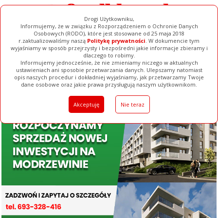
Drogi Użytkowniku,
Informujemy, że w związku z Rozporządzeniem o Ochronie Danych
Osobowych (RODO), które jest stosowane od 25 maja 2018
r.zaktualizowaliśmy naszą
Politykę prywatności
. W dokumencie tym
wyjaśniamy w sposób przejrzysty i bezpośredni jakie informacje zbieramy i
dlaczego to robimy.
Informujemy jednocześnie, że nie zmieniamy niczego w aktualnych
ustawieniach ani sposobie przetwarzania danych. Ulepszamy natomiast
opis naszych procedur i dokładniej wyjaśniamy, jak przetwarzamy Twoje
Galerie
Filmy
Baza Firm
Ogłoszenia
Pełna Wersja
dane osobowe oraz jakie prawa przysługują naszym użytkownikom.
Akceptuję
Nie teraz