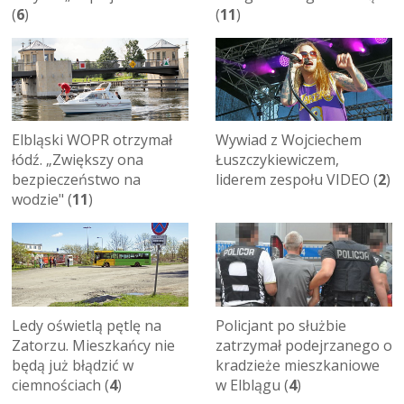
(
6
)
(
11
)
Elbląski WOPR otrzymał
Wywiad z Wojciechem
łódź. „Zwiększy ona
Łuszczykiewiczem,
bezpieczeństwo na
liderem zespołu VIDEO (
2
)
wodzie" (
11
)
Policjant po służbie
Ledy oświetlą pętlę na
zatrzymał podejrzanego o
Zatorzu. Mieszkańcy nie
kradzieże mieszkaniowe
będą już błądzić w
w Elblągu (
4
)
ciemnościach (
4
)