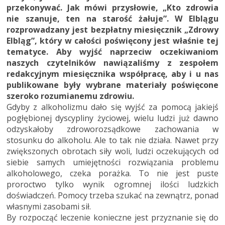
przekonywać. Jak mówi przysłowie, „Kto zdrowia
nie szanuje, ten na starość żałuje”. W Elblągu
rozprowadzany jest bezpłatny miesięcznik „Zdrowy
Elbląg”, który w całości poświęcony jest właśnie tej
tematyce. Aby wyjść naprzeciw oczekiwaniom
naszych czytelników nawiązaliśmy z zespołem
redakcyjnym miesięcznika współpracę, aby i u nas
publikowane były wybrane materiały poświęcone
szeroko rozumianemu zdrowiu.
Gdyby z alkoholizmu dało się wyjść za pomocą jakiejś
pogłębionej dyscypliny życiowej, wielu ludzi już dawno
odzyskałoby zdroworozsądkowe zachowania w
stosunku do alkoholu. Ale to tak nie działa. Nawet przy
zwiększonych obrotach siły woli, ludzi oczekujących od
siebie samych umiejętności rozwiązania problemu
alkoholowego, czeka porażka. To nie jest puste
proroctwo tylko wynik ogromnej ilości ludzkich
doświadczeń. Pomocy trzeba szukać na zewnątrz, ponad
własnymi zasobami sił.
By rozpocząć leczenie konieczne jest przyznanie się do