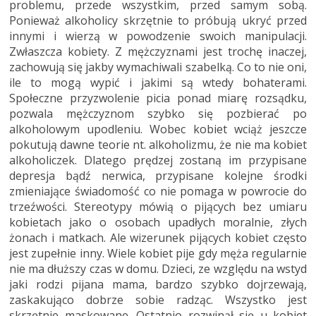
problemu, przede wszystkim, przed samym sobą.
Ponieważ alkoholicy skrzętnie to próbują ukryć przed
innymi i wierzą w powodzenie swoich manipulacji.
Zwłaszcza kobiety. Z mężczyznami jest trochę inaczej,
zachowują się jakby wymachiwali szabelką. Co to nie oni,
ile to mogą wypić i jakimi są wtedy bohaterami.
Społeczne przyzwolenie picia ponad miarę rozsądku,
pozwala mężczyznom szybko się pozbierać po
alkoholowym upodleniu. Wobec kobiet wciąż jeszcze
pokutują dawne teorie nt. alkoholizmu, że nie ma kobiet
alkoholiczek. Dlatego prędzej zostaną im przypisane
depresja bądź nerwica, przypisane kolejne środki
zmieniające świadomość co nie pomaga w powrocie do
trzeźwości. Stereotypy mówią o pijących bez umiaru
kobietach jako o osobach upadłych moralnie, złych
żonach i matkach. Ale wizerunek pijących kobiet często
jest zupełnie inny. Wiele kobiet pije gdy męża regularnie
nie ma dłuższy czas w domu. Dzieci, ze względu na wstyd
jaki rodzi pijana mama, bardzo szybko dojrzewają,
zaskakująco dobrze sobie radząc. Wszystko jest
skrzętnie maskowane. Ostatnio rozwinął się u kobiet