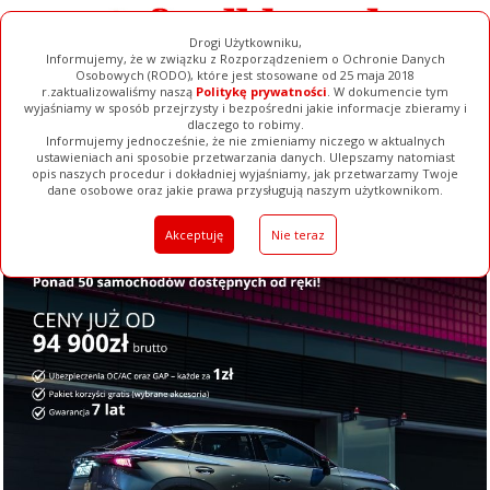
Drogi Użytkowniku,
Informujemy, że w związku z Rozporządzeniem o Ochronie Danych
Osobowych (RODO), które jest stosowane od 25 maja 2018
r.zaktualizowaliśmy naszą
Politykę prywatności
. W dokumencie tym
wyjaśniamy w sposób przejrzysty i bezpośredni jakie informacje zbieramy i
dlaczego to robimy.
Informujemy jednocześnie, że nie zmieniamy niczego w aktualnych
ustawieniach ani sposobie przetwarzania danych. Ulepszamy natomiast
opis naszych procedur i dokładniej wyjaśniamy, jak przetwarzamy Twoje
Galerie
Filmy
Baza Firm
Ogłoszenia
Pełna Wersja
dane osobowe oraz jakie prawa przysługują naszym użytkownikom.
Akceptuję
Nie teraz