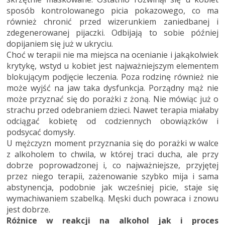
sposób kontrolowanego picia pokazowego, co ma
również chronić przed wizerunkiem zaniedbanej i
zdegenerowanej pijaczki. Odbijają to sobie później
dopijaniem się już w ukryciu.
Choć w terapii nie ma miejsca na ocenianie i jakąkolwiek
krytykę, wstyd u kobiet jest najważniejszym elementem
blokującym podjęcie leczenia. Poza rodzinę również nie
może wyjść na jaw taka dysfunkcja. Porządny mąż nie
może przyznać się do porażki z żoną. Nie mówiąc już o
strachu przed odebraniem dzieci. Nawet terapia miałaby
odciągać kobietę od codziennych obowiązków i
podsycać domysły.
U mężczyzn moment przyznania się do porażki w walce
z alkoholem to chwila, w której traci ducha, ale przy
dobrze poprowadzonej i, co najważniejsze, przyjętej
przez niego terapii, zażenowanie szybko mija i sama
abstynencja, podobnie jak wcześniej picie, staje się
wymachiwaniem szabelką. Męski duch powraca i znowu
jest dobrze.
Różnice w reakcji na alkohol jak i proces